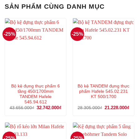
SẢN PHẨM CÙNG DANH MỤC
-25%
-25%
Bộ kệ đựng thực phẩm 6
Bộ kệ TANDEM đựng thực
tầng 450/1700mm
phẩm Hafele 545.02.231
TANDEM Hafele
KT 500/1700
545.94.612
Giá
32.742.000
₫
Giá
Giá
21.228.000
₫
Giá
43.656.000
₫
28.305.000
₫
gốc
hiện
gốc
hiện
là:
tại
là:
tại
43.656.000₫.
là:
28.305.000₫.
là:
32.742.000₫.
21.2
-25%
-25%