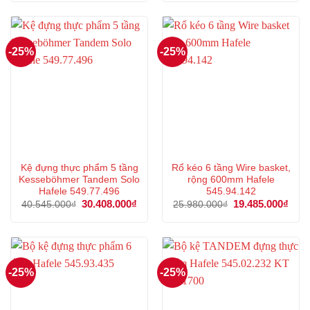
là:
tại
là:
tại
45.830.000₫.
là:
51.667.000₫.
là:
34.372.000₫.
38.7
-25%
-25%
Kệ đựng thực phẩm 5 tầng
Rổ kéo 6 tầng Wire basket,
Kesseböhmer Tandem Solo
rộng 600mm Hafele
Hafele 549.77.496
545.94.142
Giá
30.408.000
₫
Giá
Giá
19.485.000
₫
Giá
40.545.000
₫
25.980.000
₫
gốc
hiện
gốc
hiện
là:
tại
là:
tại
40.545.000₫.
là:
25.980.000₫.
là:
30.408.000₫.
19.4
-25%
-25%