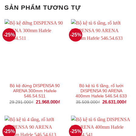
SẢN PHẨM TƯƠNG TỰ
-25%
-25%
Bộ kệ đứng DISPENSA 90
Bộ kệ tủ 6 tầng, rổ lưới
ARENA 300mm Hafele
DISPENSA 90 ARENA
546.54.511
400mm Hafele 546.54.633
Giá
21.968.000
₫
Giá
Giá
26.631.000
₫
Giá
29.291.000
₫
35.509.000
₫
gốc
hiện
gốc
hiện
là:
tại
là:
tại
29.291.000₫.
là:
35.509.000₫.
là:
21.968.000₫.
26.6
-25%
-25%