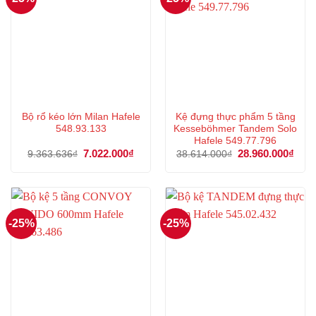
Bộ rổ kéo lớn Milan Hafele
Kệ đựng thực phẩm 5 tầng
548.93.133
Kesseböhmer Tandem Solo
Hafele 549.77.796
Giá
7.022.000
₫
Giá
Giá
28.960.000
₫
Giá
9.363.636
₫
38.614.000
₫
gốc
hiện
gốc
hiện
là:
tại
là:
tại
9.363.636₫.
là:
38.614.000₫.
là:
7.022.000₫.
28.9
-25%
-25%