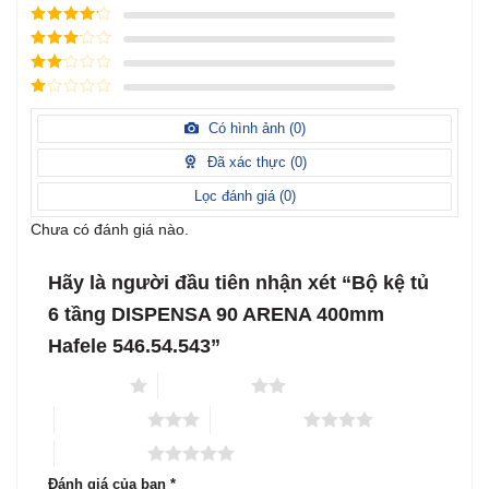
Được xếp
hạng
5
5
Được xếp
sao
hạng
4
5
Được
sao
xếp
Được
hạng
3
xếp
5 sao
Được
hạng
xếp
Có hình ảnh (
0
)
2
5
hạng
sao
1
Đã xác thực (
0
)
5
sao
Lọc đánh giá (
0
)
Chưa có đánh giá nào.
Hãy là người đầu tiên nhận xét “Bộ kệ tủ
6 tầng DISPENSA 90 ARENA 400mm
Hafele 546.54.543”
1 trên 5 sao
2 trên 5 sao
3 trên 5 sao
4 trên 5 sao
5 trên 5 sao
Đánh giá của bạn
*