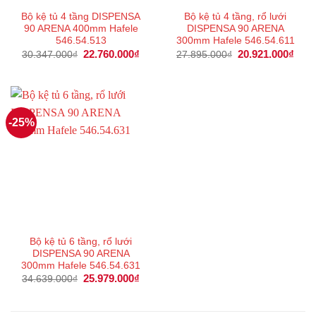
Bộ kệ tủ 4 tầng DISPENSA
Bộ kệ tủ 4 tầng, rổ lưới
90 ARENA 400mm Hafele
DISPENSA 90 ARENA
546.54.513
300mm Hafele 546.54.611
Giá
22.760.000
₫
Giá
Giá
20.921.000
₫
Giá
30.347.000
₫
27.895.000
₫
gốc
hiện
gốc
hiện
là:
tại
là:
tại
30.347.000₫.
là:
27.895.000₫.
là:
22.760.000₫.
20.9
-25%
Bộ kệ tủ 6 tầng, rổ lưới
DISPENSA 90 ARENA
300mm Hafele 546.54.631
Giá
25.979.000
₫
Giá
34.639.000
₫
gốc
hiện
là:
tại
34.639.000₫.
là:
25.979.000₫.