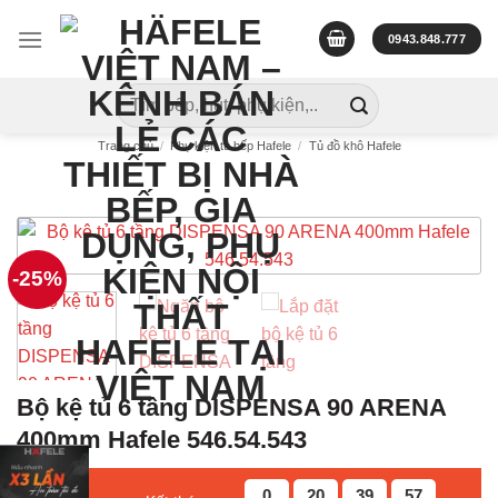
Skip
to
0943.848.777
content
Tìm
kiếm:
Trang chủ
/
Phụ kiện tủ bếp Hafele
/
Tủ đồ khô Hafele
-25%
Bộ kệ tủ 6 tầng DISPENSA 90 ARENA
400mm Hafele 546.54.543
0
20
39
56