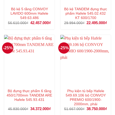
Bộ kệ 5 tầng CONVOY
Bộ kệ TANDEM đựng thực
LAVIDO 600mm Hafele
phẩm Hafele 545.02.432
549.63.486
KT 600/1700
Giá
42.457.000
₫
Giá
Giá
22.495.000
₫
Giá
56.610.000
₫
29.994.000
₫
gốc
hiện
gốc
hiện
là:
tại
là:
tại
56.610.000₫.
là:
29.994.000₫.
là:
42.457.000₫.
22.4
-25%
-25%
Bộ đựng thực phẩm 6 tầng
Phụ kiện tủ bếp Hafele
450/1700mm TANDEM ARE
549.69.106 bộ CONVOY
Hafele 545.93.431
PREMIO 600/1900-
2000mm, phải
Giá
34.372.000
₫
Giá
Giá
38.750.000
₫
Giá
45.830.000
₫
51.667.000
₫
gốc
hiện
gốc
hiện