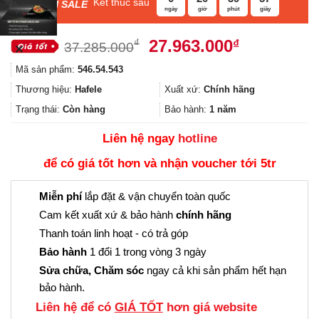
Kết thúc sau
F
ASH SALE
ngày
giờ
phút
giây
Giá
Giá
27.963.000
₫
₫
37.285.000
✕
gốc
hiện
Mã sản phẩm:
546.54.543
là:
tại
37.285.000₫.
là:
Thương hiệu:
Hafele
Xuất xứ:
Chính hãng
27.963.000
Trạng thái:
Còn hàng
Bảo hành:
1 năm
Liên hệ ngay
hotline
để có giá tốt hơn và nhận voucher tới 5tr
Miễn phí
lắp đặt & vận chuyển toàn quốc
Cam kết xuất xứ & bảo hành
chính hãng
Thanh toán linh hoạt - có trả góp
Bảo hành
1 đổi 1 trong vòng 3 ngày
Sửa chữa, Chăm sóc
ngay cả khi sản phẩm hết hạn
bảo hành.
Liên hệ để có
GIÁ TỐT
hơn giá website