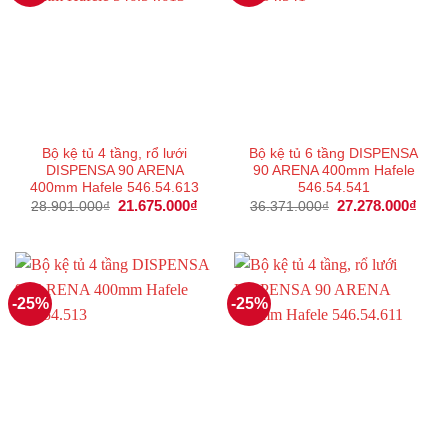
Bộ kệ tủ 4 tầng, rổ lưới
Bộ kệ tủ 6 tầng DISPENSA
DISPENSA 90 ARENA
90 ARENA 400mm Hafele
400mm Hafele 546.54.613
546.54.541
Giá
21.675.000
₫
Giá
Giá
27.278.000
₫
Giá
28.901.000
₫
36.371.000
₫
gốc
hiện
gốc
hiện
là:
tại
là:
tại
28.901.000₫.
là:
36.371.000₫.
là:
21.675.000₫.
27.2
-25%
-25%