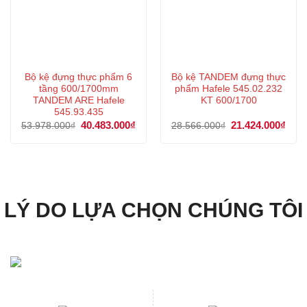
Bộ kệ đựng thực phẩm 6
Bộ kệ TANDEM đựng thực
tầng 600/1700mm
phẩm Hafele 545.02.232
TANDEM ARE Hafele
KT 600/1700
545.93.435
Giá
40.483.000
₫
Giá
Giá
21.424.000
₫
Giá
53.978.000
₫
28.566.000
₫
gốc
hiện
gốc
hiện
là:
tại
là:
tại
53.978.000₫.
là:
28.566.000₫.
là:
40.483.000₫.
21.4
LÝ DO LỰA CHỌN CHÚNG TÔI