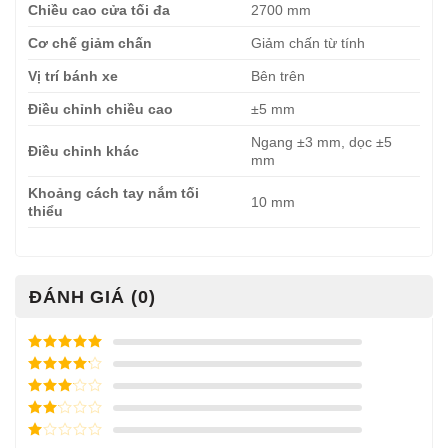
Chiều cao cửa tối đa
2700 mm
Cơ chế giảm chấn
Giảm chấn từ tính
Vị trí bánh xe
Bên trên
Điều chỉnh chiều cao
±5 mm
Ngang ±3 mm, dọc ±5
Điều chỉnh khác
mm
Khoảng cách tay nắm tối
10 mm
thiểu
ĐÁNH GIÁ (0)
Được xếp
hạng
5
5
Được xếp
sao
hạng
4
5
Được
sao
xếp
Được
hạng
3
xếp
5 sao