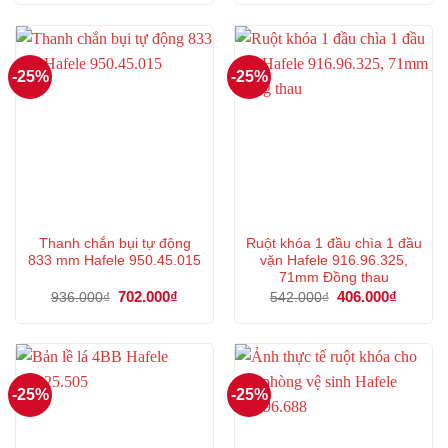
là:
tại
là:
tại
477.000₫.
là:
503.000₫.
là:
357.000₫.
377.000
-25%
-25%
Thanh chắn bụi tự động
Ruột khóa 1 đầu chìa 1 đầu
833 mm Hafele 950.45.015
vặn Hafele 916.96.325,
71mm Đồng thau
Giá
702.000
₫
Giá
Giá
406.000
₫
Giá
936.000
₫
542.000
₫
gốc
hiện
gốc
hiện
là:
tại
là:
tại
936.000₫.
là:
542.000₫.
là:
702.000₫.
406.000
-25%
-25%