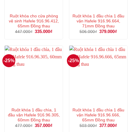
Ruột khóa cho cửa phòng
Ruột khóa 1 đầu chìa 1 đầu
vệ sinh Hafele 916.96.412,
vặn Hafele 916.96.664,
65mm Đồng thau
71mm Đồng thau
Giá
335.000
₫
Giá
Giá
379.000
₫
Giá
447.000
₫
506.000
₫
gốc
hiện
gốc
hiện
là:
tại
là:
tại
447.000₫.
là:
506.000₫.
là:
335.000₫.
379.000
-25%
-25%
Ruột khóa 1 đầu chìa, 1
Ruột khóa 1 đầu chìa 1 đầu
đầu vặn Hafele 916.96.305,
vặn Hafele 916.96.666,
60mm Đồng thau
65mm Đồng thau
Giá
357.000
₫
Giá
Giá
377.000
₫
Giá
477.000
₫
503.000
₫
gốc
hiện
gốc
hiện