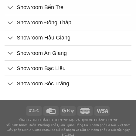
Showroom Bến Tre
Showroom Đồng Tháp
Showroom Hậu Giang
Showroom An Giang
Showroom Bạc Liêu
Showroom Sóc Trăng
CÔNG TY TNHH ĐẦU TƯ THƯƠNG MẠI VÀ DỊCH VỤ HOÀNG CƯƠNG
Số 398B Khâm Thiên, Phường Thổ Quan, Quận Đống Đa, Thành phố Hà Nội, Việt Nam
Giấy phép ĐKKD: 0105475353 do Sở Kế hoạch và Đầu tư thành phố Hà Nội cấp ngày
8/9/2011