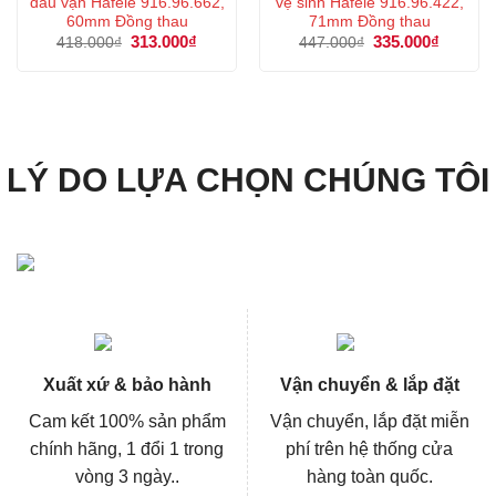
đầu vặn Hafele 916.96.662,
vệ sinh Hafele 916.96.422,
60mm Đồng thau
71mm Đồng thau
Giá
313.000
₫
Giá
Giá
335.000
₫
Giá
418.000
₫
447.000
₫
gốc
hiện
gốc
hiện
là:
tại
là:
tại
418.000₫.
là:
447.000₫.
là:
313.000₫.
335.000
LÝ DO LỰA CHỌN CHÚNG TÔI
Xuất xứ & bảo hành
Vận chuyển & lắp đặt
Cam kết 100% sản phẩm
Vận chuyển, lắp đặt miễn
chính hãng, 1 đổi 1 trong
phí trên hệ thống cửa
vòng 3 ngày..
hàng toàn quốc.