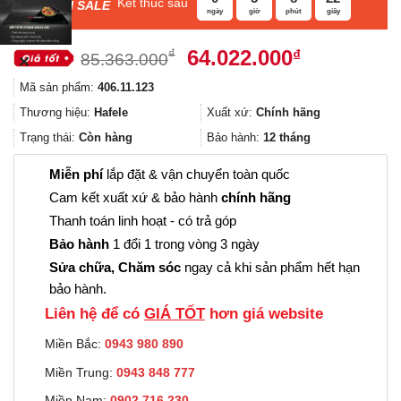
Kết thúc sau
F
ASH SALE
ngày
giờ
phút
giây
Giá
Giá
64.022.000
₫
₫
85.363.000
✕
gốc
hiện
Mã sản phẩm:
406.11.123
là:
tại
85.363.000₫.
là:
Thương hiệu:
Hafele
Xuất xứ:
Chính hãng
64.022.000
Trạng thái:
Còn hàng
Bảo hành:
12 tháng
Miễn phí
lắp đặt & vận chuyển toàn quốc
Cam kết xuất xứ & bảo hành
chính hãng
Thanh toán linh hoạt - có trả góp
Bảo hành
1 đổi 1 trong vòng 3 ngày
Sửa chữa, Chăm sóc
ngay cả khi sản phẩm hết hạn
bảo hành.
Liên hệ để có
GIÁ TỐT
hơn giá website
Miền Bắc:
0943 980 890
Miền Trung:
0943 848 777
Miền Nam:
0902.716.230