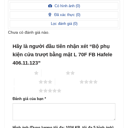
Được
hạng
xếp
Có hình ảnh (
0
)
2
5
hạng
sao
1
Đã xác thực (
0
)
5
sao
Lọc đánh giá (
0
)
Chưa có đánh giá nào.
Hãy là người đầu tiên nhận xét “Bộ phụ
kiện cửa trượt bằng mặt L 70F FB Hafele
406.11.123”
1 trên 5 sao
2 trên 5 sao
3 trên 5 sao
4 trên 5 sao
5 trên 5 sao
Đánh giá của bạn
*
Hình ảnh (Dung lượng tối đa: 1024 KB, tối đa 5 hình ảnh)