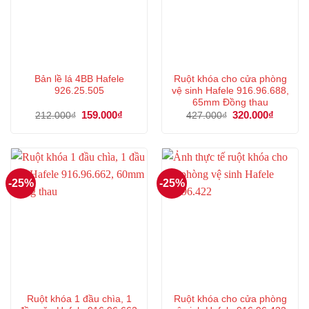
Bản lề lá 4BB Hafele
Ruột khóa cho cửa phòng
926.25.505
vệ sinh Hafele 916.96.688,
65mm Đồng thau
Giá
159.000
₫
Giá
Giá
320.000
₫
Giá
212.000
₫
427.000
₫
gốc
hiện
gốc
hiện
là:
tại
là:
tại
212.000₫.
là:
427.000₫.
là:
159.000₫.
320.000
-25%
-25%
Ruột khóa 1 đầu chìa, 1
Ruột khóa cho cửa phòng