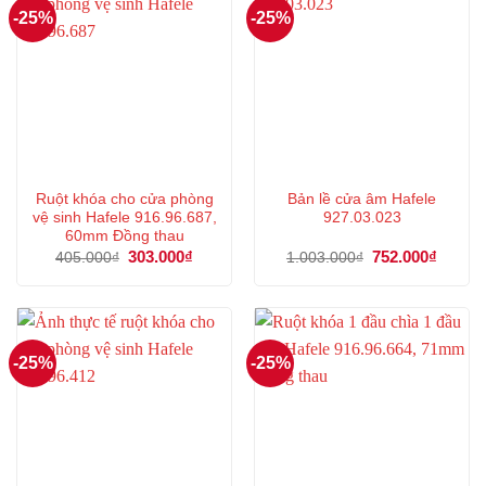
-25%
-25%
Ruột khóa cho cửa phòng
Bản lề cửa âm Hafele
vệ sinh Hafele 916.96.687,
927.03.023
60mm Đồng thau
Giá
303.000
₫
Giá
Giá
752.000
₫
Giá
405.000
₫
1.003.000
₫
gốc
hiện
gốc
hiện
là:
tại
là:
tại
405.000₫.
là:
1.003.000₫.
là:
303.000₫.
752.00
-25%
-25%