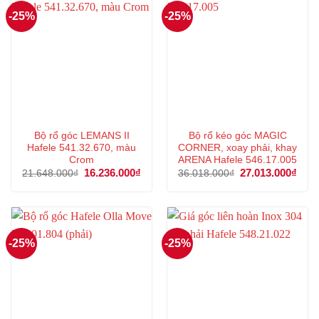
-25%
-25%
Bộ rổ góc LEMANS II
Bộ rổ kéo góc MAGIC
Hafele 541.32.670, màu
CORNER, xoay phải, khay
Crom
ARENA Hafele 546.17.005
Giá
16.236.000
₫
Giá
Giá
27.013.000
₫
Giá
21.648.000
₫
36.018.000
₫
gốc
hiện
gốc
hiện
là:
tại
là:
tại
21.648.000₫.
là:
36.018.000₫.
là:
16.236.000₫.
27.0
-25%
-25%