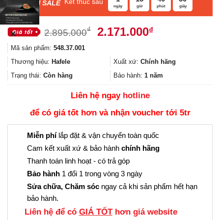
Kết thúc sau
F
ASH SALE
ngày
giờ
phút
giây
Giá
Giá
2.171.000
₫
₫
2.895.000
✕
gốc
hiện
Mã sản phẩm:
548.37.001
là:
tại
2.895.000₫.
là:
Thương hiệu:
Hafele
Xuất xứ:
Chính hãng
2.171.000₫.
Trạng thái:
Còn hàng
Bảo hành:
1 năm
Liên hệ ngay
hotline
để có giá tốt hơn và nhận voucher tới 5tr
Miễn phí
lắp đặt & vận chuyển toàn quốc
Cam kết xuất xứ & bảo hành
chính hãng
Thanh toán linh hoạt - có trả góp
Bảo hành
1 đổi 1 trong vòng 3 ngày
Sửa chữa, Chăm sóc
ngay cả khi sản phẩm hết hạn
bảo hành.
Liên hệ để có
GIÁ TỐT
hơn giá website