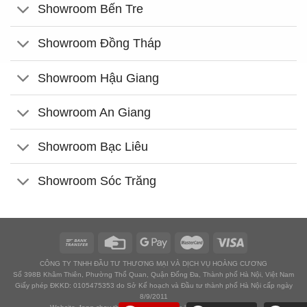
Showroom Bến Tre
Showroom Đồng Tháp
Showroom Hậu Giang
Showroom An Giang
Showroom Bạc Liêu
Showroom Sóc Trăng
CÔNG TY TNHH ĐẦU TƯ THƯƠNG MẠI VÀ DỊCH VỤ HOÀNG CƯƠNG
Số 398B Khâm Thiên, Phường Thổ Quan, Quận Đống Đa, Thành phố Hà Nội, Việt Nam
Giấy phép ĐKKD: 0105475353 do Sở Kế hoạch và Đầu tư thành phố Hà Nội cấp ngày
8/9/2011