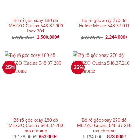
Bộ rổ góc xoay 180 độ
Bộ rổ góc xoay 270 độ
MEZZO Cucina 548.37.000
Hafele Mezzo 548.37.011
Inox 304
Giá
1.500.000
₫
Giá
Giá
2.244.000
₫
Giá
2.001.000
₫
2.993.000
₫
gốc
hiện
gốc
hiện
là:
tại
là:
tại
2.001.000₫.
là:
2.993.000₫.
là:
1.500.000₫.
2.244
-25%
-25%
Bộ rổ góc xoay 180 độ
Bộ rổ góc xoay 270 độ
MEZZO Cucina 548.37.200
MEZZO Cucina 548.37.210
mạ chrome
mạ chrome
Giá
853.000
₫
Giá
Giá
873.000
₫
Giá
1.138.000
₫
1.164.000
₫