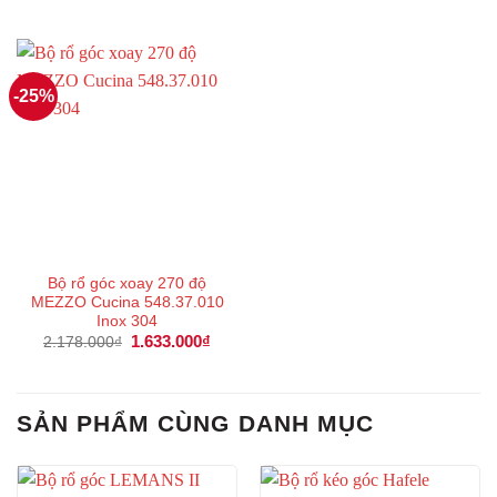
gốc
hiện
gốc
hiện
là:
tại
là:
tại
1.138.000₫.
là:
1.164.000₫.
là:
853.000₫.
873.00
-25%
Bộ rổ góc xoay 270 độ
MEZZO Cucina 548.37.010
Inox 304
Giá
1.633.000
₫
Giá
2.178.000
₫
gốc
hiện
là:
tại
2.178.000₫.
là:
1.633.000₫.
SẢN PHẨM CÙNG DANH MỤC