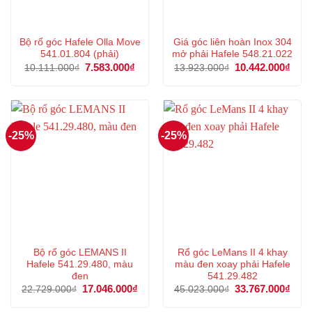
Bộ rổ góc Hafele Olla Move
Giá góc liên hoàn Inox 304
541.01.804 (phải)
mở phải Hafele 548.21.022
Giá
7.583.000
₫
Giá
Giá
10.442.000
₫
Giá
10.111.000
₫
13.923.000
₫
gốc
hiện
gốc
hiện
là:
tại
là:
tại
10.111.000₫.
là:
13.923.000₫.
là:
7.583.000₫.
10.4
-25%
-25%
Bộ rổ góc LEMANS II
Rổ góc LeMans II 4 khay
Hafele 541.29.480, màu
màu đen xoay phải Hafele
đen
541.29.482
Giá
17.046.000
₫
Giá
Giá
33.767.000
₫
Giá
22.729.000
₫
45.023.000
₫
gốc
hiện
gốc
hiện
là:
tại
là:
tại