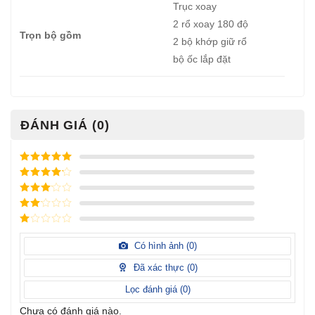
Trục xoay
2 rổ xoay 180 độ
Trọn bộ gồm
2 bộ khớp giữ rổ
bộ ốc lắp đặt
ĐÁNH GIÁ (0)
Được xếp
hạng
5
5
Được xếp
sao
hạng
4
5
Được
sao
xếp
Được
hạng
3
xếp
5 sao
Được
hạng
xếp
Có hình ảnh (
0
)
2
5
hạng
sao
1
Đã xác thực (
0
)
5
sao
Lọc đánh giá (
0
)
Chưa có đánh giá nào.