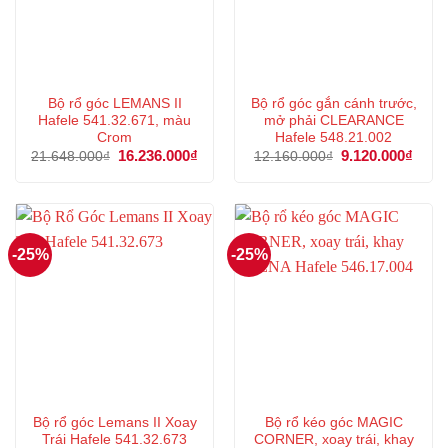
Bộ rổ góc LEMANS II
Bộ rổ góc gắn cánh trước,
Hafele 541.32.671, màu
mở phải CLEARANCE
Crom
Hafele 548.21.002
Giá
16.236.000
₫
Giá
Giá
9.120.000
₫
Giá
21.648.000
₫
12.160.000
₫
gốc
hiện
gốc
hiện
là:
tại
là:
tại
21.648.000₫.
là:
12.160.000₫.
là:
16.236.000₫.
9.120
-25%
-25%
Bộ rổ góc Lemans II Xoay
Bộ rổ kéo góc MAGIC
Trái Hafele 541.32.673
CORNER, xoay trái, khay