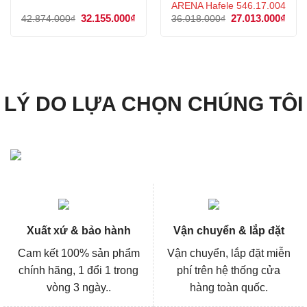
ARENA Hafele 546.17.004
Giá
32.155.000
₫
Giá
Giá
27.013.000
₫
Giá
42.874.000
₫
36.018.000
₫
gốc
hiện
gốc
hiện
là:
tại
là:
tại
42.874.000₫.
là:
36.018.000₫.
là:
32.155.000₫.
27.0
LÝ DO LỰA CHỌN CHÚNG TÔI
Xuất xứ & bảo hành
Vận chuyển & lắp đặt
Cam kết 100% sản phẩm
Vận chuyển, lắp đặt miễn
chính hãng, 1 đổi 1 trong
phí trên hệ thống cửa
vòng 3 ngày..
hàng toàn quốc.