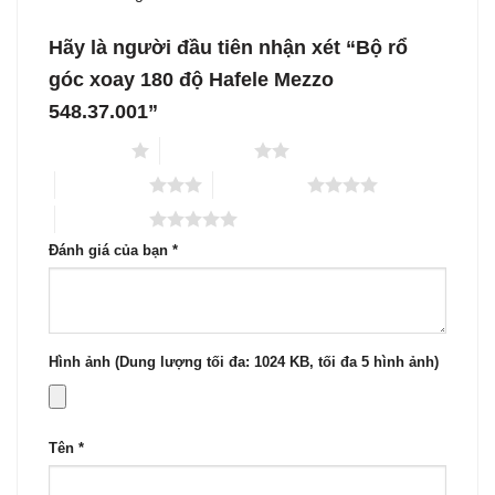
Hãy là người đầu tiên nhận xét “Bộ rổ
góc xoay 180 độ Hafele Mezzo
548.37.001”
1 trên 5 sao
2 trên 5 sao
3 trên 5 sao
4 trên 5 sao
5 trên 5 sao
Đánh giá của bạn
*
Hình ảnh (Dung lượng tối đa: 1024 KB, tối đa 5 hình ảnh)
Tên
*