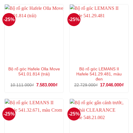
22.729.000₫.
là:
45.023.000₫.
là:
17.046.000₫.
33.7
-25%
-25%
Bộ rổ góc Hafele Olla Move
Bộ rổ góc LEMANS II
541.01.814 (trái)
Hafele 541.29.481, màu
đen
Giá
7.583.000
₫
Giá
Giá
17.046.000
₫
Giá
10.111.000
₫
22.729.000
₫
gốc
hiện
gốc
hiện
là:
tại
là:
tại
10.111.000₫.
là:
22.729.000₫.
là:
7.583.000₫.
17.0
-25%
-25%