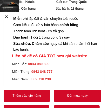
426.000₫.
là:
Thương hiệu:
Hafele
Xuất xứ:
Trung Quốc
319.000₫.
Trạng thái:
Còn hàng
Bảo hành:
12 tháng
✕
Miễn phí
lắp đặt & vận chuyển toàn quốc
Cam kết xuất xứ & bảo hành
chính hãng
Thanh toán linh hoạt - có trả góp
Bảo hành
1 đổi 1 trong vòng 3 ngày
Sửa chữa, Chăm sóc
ngay cả khi sản phẩm hết hạn
bảo hành.
Liên hệ để có
GIÁ TỐT
hơn giá website
Miền Bắc:
0943 980 890
Miền Trung:
0943 848 777
Miền Nam:
0902.716.230
Thêm vào giỏ hàng
Đặt mua ngay