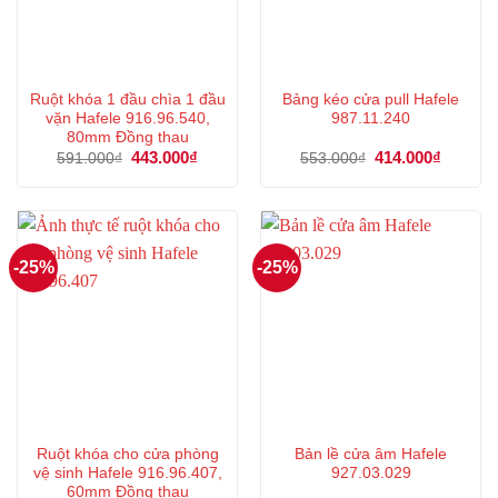
Ruột khóa 1 đầu chìa 1 đầu
Bảng kéo cửa pull Hafele
vặn Hafele 916.96.540,
987.11.240
80mm Đồng thau
Giá
443.000
₫
Giá
Giá
414.000
₫
Giá
591.000
₫
553.000
₫
gốc
hiện
gốc
hiện
là:
tại
là:
tại
591.000₫.
là:
553.000₫.
là:
443.000₫.
414.000
-25%
-25%
Ruột khóa cho cửa phòng
Bản lề cửa âm Hafele
vệ sinh Hafele 916.96.407,
927.03.029
60mm Đồng thau