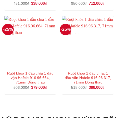
Giá
338.000
₫
Giá
Giá
712.000
₫
Giá
451.000
₫
950.000
₫
gốc
hiện
gốc
hiện
là:
tại
là:
tại
451.000₫.
là:
950.000₫.
là:
338.000₫.
712.000
-25%
-25%
Ruột khóa 1 đầu chìa 1 đầu
Ruột khóa 1 đầu chìa, 1
vặn Hafele 916.96.664,
đầu vặn Hafele 916.96.317,
71mm Đồng thau
71mm Đồng thau
Giá
379.000
₫
Giá
Giá
388.000
₫
Giá
506.000
₫
518.000
₫
gốc
hiện
gốc
hiện
là:
tại
là:
tại
506.000₫.
là:
518.000₫.
là:
379.000₫.
388.000