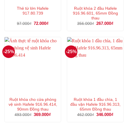
Thẻ từ lớn Hafele
Ruột khóa 2 đầu Hafele
917.80.739
916.96.601, 65mm Đồng
thau
Giá
72.000
₫
Giá
Giá
267.000
₫
Giá
97.000
₫
356.000
₫
gốc
hiện
gốc
hiện
là:
tại
là:
tại
97.000₫.
là:
356.000₫.
là:
72.000₫.
267.000
-25%
-25%
Ruột khóa cho cửa phòng
Ruột khóa 1 đầu chìa, 1
vệ sinh Hafele 916.96.414,
đầu vặn Hafele 916.96.313,
90mm Đồng thau
65mm Đồng thau
Giá
369.000
₫
Giá
Giá
346.000
₫
Giá
493.000
₫
462.000
₫
gốc
hiện
gốc
hiện
là:
tại
là:
tại
493.000₫.
là:
462.000₫.
là: