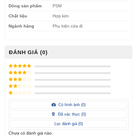
Dòng sản phẩm
PSM
Chất liệu
Hợp kim
Ngành hàng
Phụ kiện cửa đi
ĐÁNH GIÁ (0)
Được xếp
hạng
5
5
Được xếp
sao
hạng
4
5
Được
sao
xếp
Được
hạng
3
xếp
5 sao
Được
hạng
xếp
Có hình ảnh (
0
)
2
5
hạng
sao
1
Đã xác thực (
0
)
5
sao
Lọc đánh giá (
0
)
Chưa có đánh giá nào.