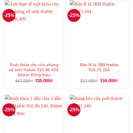
369.000₫.
346.000
-25%
-25%
Ruột khóa cho cửa phòng
Bản lề lá 2BB Hafele
vệ sinh Hafele 916.96.409,
926.25.104
60mm Đồng thau
Giá
335.000
₫
Giá
Giá
159.000
₫
Giá
447.000
₫
212.000
₫
gốc
hiện
gốc
hiện
là:
tại
là:
tại
447.000₫.
là:
212.000₫.
là:
335.000₫.
159.000
-25%
-25%