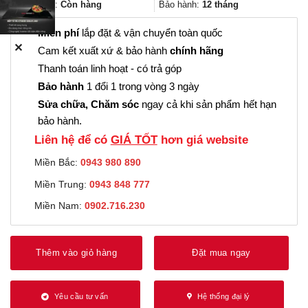
278.000₫.
Trạng thái:
Còn hàng
Bảo hành:
12 tháng
Miễn phí
lắp đặt & vận chuyển toàn quốc
✕
Cam kết xuất xứ & bảo hành
chính hãng
Thanh toán linh hoạt - có trả góp
Bảo hành
1 đổi 1 trong vòng 3 ngày
Sửa chữa, Chăm sóc
ngay cả khi sản phẩm hết hạn
bảo hành.
Liên hệ để có
GIÁ TỐT
hơn giá website
Miền Bắc:
0943 980 890
Miền Trung:
0943 848 777
Miền Nam:
0902.716.230
Thêm vào giỏ hàng
Đặt mua ngay
Yêu cầu tư vấn
Hệ thống đại lý