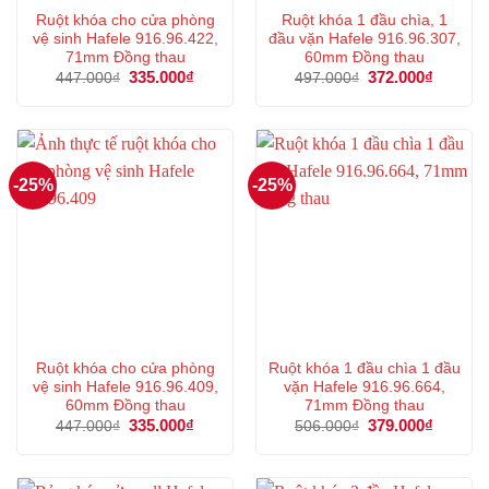
Ruột khóa cho cửa phòng
Ruột khóa 1 đầu chìa, 1
vệ sinh Hafele 916.96.422,
đầu vặn Hafele 916.96.307,
71mm Đồng thau
60mm Đồng thau
Giá
335.000
₫
Giá
Giá
372.000
₫
Giá
447.000
₫
497.000
₫
gốc
hiện
gốc
hiện
là:
tại
là:
tại
447.000₫.
là:
497.000₫.
là:
335.000₫.
372.000
-25%
-25%
Ruột khóa cho cửa phòng
Ruột khóa 1 đầu chìa 1 đầu
vệ sinh Hafele 916.96.409,
vặn Hafele 916.96.664,
60mm Đồng thau
71mm Đồng thau
Giá
335.000
₫
Giá
Giá
379.000
₫
Giá
447.000
₫
506.000
₫
gốc
hiện
gốc
hiện
là:
tại
là:
tại
447.000₫.
là:
506.000₫.
là:
335.000₫.
379.000