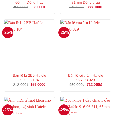
60mm Đồng thau
71mm Đồng thau
Giá
338.000
₫
Giá
Giá
388.000
₫
Giá
451.000
₫
518.000
₫
gốc
hiện
gốc
hiện
là:
tại
là:
tại
451.000₫.
là:
518.000₫.
là:
338.000₫.
388.000
-25%
-25%
Bản lề lá 2BB Hafele
Bản lề cửa âm Hafele
926.25.104
927.03.029
Giá
159.000
₫
Giá
Giá
712.000
₫
Giá
212.000
₫
950.000
₫
gốc
hiện
gốc
hiện
là:
tại
là:
tại
212.000₫.
là:
950.000₫.
là:
159.000₫.
712.000
-25%
-25%