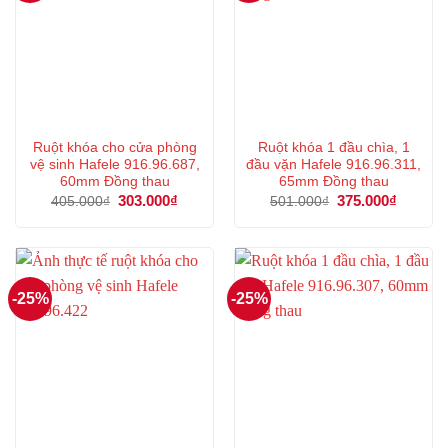
Ruột khóa cho cửa phòng
Ruột khóa 1 đầu chìa, 1
vệ sinh Hafele 916.96.687,
đầu vặn Hafele 916.96.311,
60mm Đồng thau
65mm Đồng thau
Giá
303.000
₫
Giá
Giá
375.000
₫
Giá
405.000
₫
501.000
₫
gốc
hiện
gốc
hiện
là:
tại
là:
tại
405.000₫.
là:
501.000₫.
là:
303.000₫.
375.000
-25%
-25%