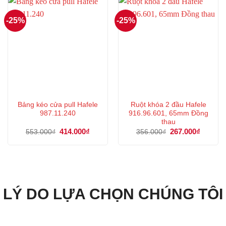
-25%
-25%
Bảng kéo cửa pull Hafele
Ruột khóa 2 đầu Hafele
987.11.240
916.96.601, 65mm Đồng
thau
Giá
414.000
₫
Giá
Giá
267.000
₫
Giá
553.000
₫
356.000
₫
gốc
hiện
gốc
hiện
là:
tại
là:
tại
553.000₫.
là:
356.000₫.
là:
414.000₫.
267.000
LÝ DO LỰA CHỌN CHÚNG TÔI