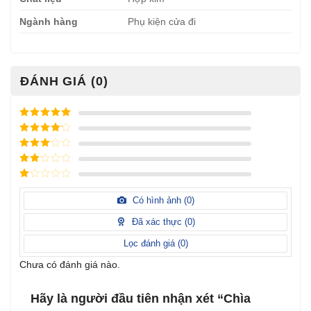
Ngành hàng
Phụ kiện cửa đi
ĐÁNH GIÁ (0)
Được xếp
hạng
5
5
Được xếp
sao
hạng
4
5
Được
sao
xếp
Được
hạng
3
xếp
5 sao
Được
hạng
xếp
Có hình ảnh (
0
)
2
5
hạng
sao
1
Đã xác thực (
0
)
5
sao
Lọc đánh giá (
0
)
Chưa có đánh giá nào.
Hãy là người đầu tiên nhận xét “Chìa