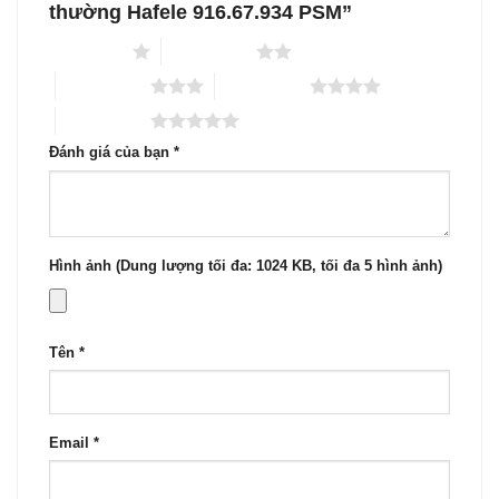
thường Hafele 916.67.934 PSM”
1 trên 5 sao
2 trên 5 sao
3 trên 5 sao
4 trên 5 sao
5 trên 5 sao
Đánh giá của bạn
*
Hình ảnh (Dung lượng tối đa: 1024 KB, tối đa 5 hình ảnh)
Tên
*
Email
*