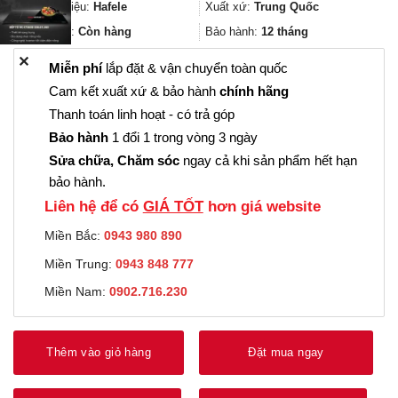
2.932.000₫.
là:
Thương hiệu:
Hafele
Xuất xứ:
Trung Quốc
2.199.000₫.
Trạng thái:
Còn hàng
Bảo hành:
12 tháng
✕
Miễn phí
lắp đặt & vận chuyển toàn quốc
Cam kết xuất xứ & bảo hành
chính hãng
Thanh toán linh hoạt - có trả góp
Bảo hành
1 đổi 1 trong vòng 3 ngày
Sửa chữa, Chăm sóc
ngay cả khi sản phẩm hết hạn
bảo hành.
Liên hệ để có
GIÁ TỐT
hơn giá website
Miền Bắc:
0943 980 890
Miền Trung:
0943 848 777
Miền Nam:
0902.716.230
Thêm vào giỏ hàng
Đặt mua ngay