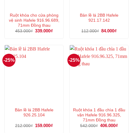
Ruột khóa cho cửa phòng
Bản lề lá 2BB Hafele
vệ sinh Hafele 916.96.689,
921.17.142
71mm Đồng thau
Giá
339.000
₫
Giá
Giá
84.000
₫
Giá
453.000
₫
112.000
₫
gốc
hiện
gốc
hiện
là:
tại
là:
tại
453.000₫.
là:
112.000₫.
là:
339.000₫.
84.000₫.
-25%
-25%
Bản lề lá 2BB Hafele
Ruột khóa 1 đầu chìa 1 đầu
926.25.104
vặn Hafele 916.96.325,
71mm Đồng thau
Giá
159.000
₫
Giá
Giá
406.000
₫
Giá
212.000
₫
542.000
₫
gốc
hiện
gốc
hiện
là:
tại
là:
tại