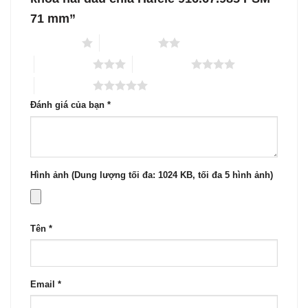
71 mm”
1 trên 5 sao
2 trên 5 sao
3 trên 5 sao
4 trên 5 sao
5 trên 5 sao
Đánh giá của bạn
*
Hình ảnh (Dung lượng tối đa: 1024 KB, tối đa 5 hình ảnh)
Tên
*
Email
*