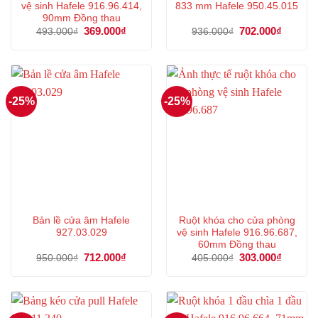
vệ sinh Hafele 916.96.414,
833 mm Hafele 950.45.015
90mm Đồng thau
Giá
369.000
₫
Giá
Giá
702.000
₫
Giá
493.000
₫
936.000
₫
gốc
hiện
gốc
hiện
là:
tại
là:
tại
493.000₫.
là:
936.000₫.
là:
369.000₫.
702.000
-25%
-25%
Bản lề cửa âm Hafele
Ruột khóa cho cửa phòng
927.03.029
vệ sinh Hafele 916.96.687,
60mm Đồng thau
Giá
712.000
₫
Giá
Giá
303.000
₫
Giá
950.000
₫
405.000
₫
gốc
hiện
gốc
hiện
là:
tại
là:
tại
950.000₫.
là:
405.000₫.
là:
712.000₫.
303.000