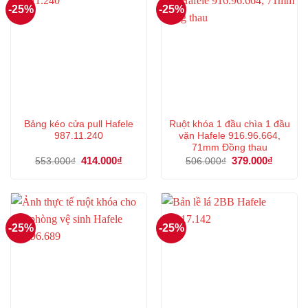
-25%
-25%
Bảng kéo cửa pull Hafele
Ruột khóa 1 đầu chìa 1 đầu
987.11.240
vặn Hafele 916.96.664,
71mm Đồng thau
Giá
414.000
₫
Giá
Giá
379.000
₫
Giá
553.000
₫
506.000
₫
gốc
hiện
gốc
hiện
là:
tại
là:
tại
553.000₫.
là:
506.000₫.
là:
414.000₫.
379.000
-25%
-25%