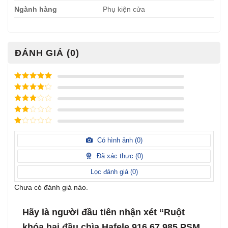
Ngành hàng
Phụ kiện cửa
ĐÁNH GIÁ (0)
Được xếp
hạng
5
5
Được xếp
sao
hạng
4
5
Được
sao
xếp
Được
hạng
3
xếp
5 sao
Được
hạng
xếp
Có hình ảnh (
0
)
2
5
hạng
sao
1
Đã xác thực (
0
)
5
sao
Lọc đánh giá (
0
)
Chưa có đánh giá nào.
Hãy là người đầu tiên nhận xét “Ruột
khóa hai đầu chìa Hafele 916.67.985 PSM