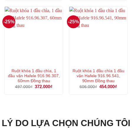
212.000₫.
là:
542.000₫.
là:
159.000₫.
406.000
-25%
-25%
Ruột khóa 1 đầu chìa, 1
Ruột khóa 1 đầu chìa 1 đầu
đầu vặn Hafele 916.96.307,
vặn Hafele 916.96.541,
60mm Đồng thau
90mm Đồng thau
Giá
372.000
₫
Giá
Giá
454.000
₫
Giá
497.000
₫
606.000
₫
gốc
hiện
gốc
hiện
là:
tại
là:
tại
497.000₫.
là:
606.000₫.
là:
372.000₫.
454.000
LÝ DO LỰA CHỌN CHÚNG TÔI