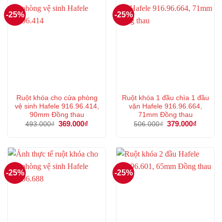
-25%
-25%
Ruột khóa cho cửa phòng
Ruột khóa 1 đầu chìa 1 đầu
vệ sinh Hafele 916.96.414,
vặn Hafele 916.96.664,
90mm Đồng thau
71mm Đồng thau
Giá
369.000
₫
Giá
Giá
379.000
₫
Giá
493.000
₫
506.000
₫
gốc
hiện
gốc
hiện
là:
tại
là:
tại
493.000₫.
là:
506.000₫.
là:
369.000₫.
379.000
-25%
-25%