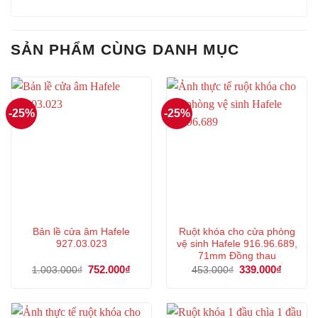
SẢN PHẨM CÙNG DANH MỤC
-25%
-25%
Bản lề cửa âm Hafele
Ruột khóa cho cửa phòng
927.03.023
vệ sinh Hafele 916.96.689,
71mm Đồng thau
Giá
752.000
₫
Giá
Giá
339.000
₫
Giá
1.003.000
₫
453.000
₫
gốc
hiện
gốc
hiện
là:
tại
là:
tại
1.003.000₫.
là:
453.000₫.
là:
752.000₫.
339.000