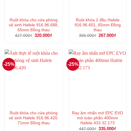
Ruột khóa cho cửa phòng
Ruột khóa 2 đầu Hafele
vệ sinh Hafele 916.96.688,
916.96.601, 65mm Đồng
65mm Đồng thau
thau
Giá
320.000
₫
Giá
Giá
267.000
₫
Giá
427.000
₫
356.000
₫
gốc
hiện
gốc
hiện
là:
tại
là:
tại
427.000₫.
là:
356.000₫.
là:
320.000₫.
267.000
-25%
-25%
Ruột khóa cho cửa phòng
Ray âm nhấn mở EPC EVO
vệ sinh Hafele 916.96.420,
mở toàn phần 400mm
71mm Đồng thau
Hafele 433.32.173
Giá
335.000
₫
Giá
447.000
₫