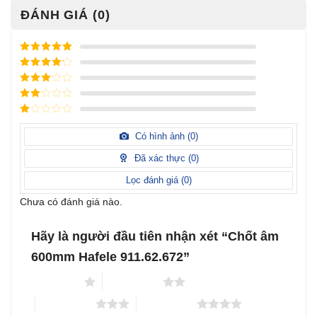
ĐÁNH GIÁ (0)
Được xếp
hạng
5
5
Được xếp
sao
hạng
4
5
Được
sao
xếp
Được
hạng
3
xếp
5 sao
Được
hạng
xếp
Có hình ảnh (
0
)
2
5
hạng
sao
1
Đã xác thực (
0
)
5
sao
Lọc đánh giá (
0
)
Chưa có đánh giá nào.
Hãy là người đầu tiên nhận xét “Chốt âm
600mm Hafele 911.62.672”
1 trên 5 sao
2 trên 5 sao
3 trên 5 sao
4 trên 5 sao