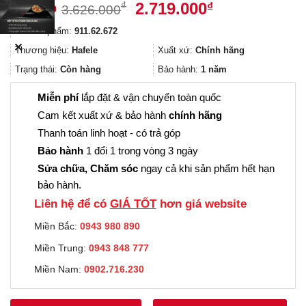
Giá
Giá
2.719.000
₫
₫
3.626.000
gốc
hiện
Mã sản phẩm:
911.62.672
là:
tại
✕
3.626.000₫.
là:
Thương hiệu:
Hafele
Xuất xứ:
Chính hãng
2.719.000₫.
Trạng thái:
Còn hàng
Bảo hành:
1 năm
Miễn phí
lắp đặt & vận chuyển toàn quốc
Cam kết xuất xứ & bảo hành
chính hãng
Thanh toán linh hoạt - có trả góp
Bảo hành
1 đổi 1 trong vòng 3 ngày
Sửa chữa, Chăm sóc
ngay cả khi sản phẩm hết hạn
bảo hành.
Liên hệ để có
GIÁ TỐT
hơn giá website
Miền Bắc:
0943 980 890
Miền Trung:
0943 848 777
Miền Nam:
0902.716.230