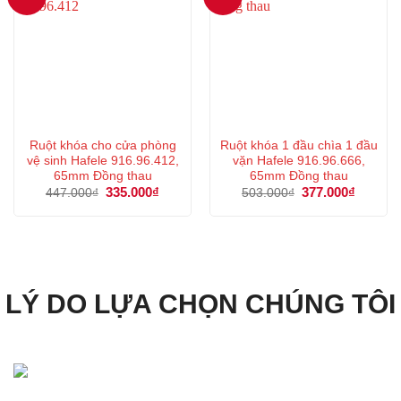
Ruột khóa cho cửa phòng
Ruột khóa 1 đầu chìa 1 đầu
vệ sinh Hafele 916.96.412,
vặn Hafele 916.96.666,
65mm Đồng thau
65mm Đồng thau
Giá
335.000
₫
Giá
Giá
377.000
₫
Giá
447.000
₫
503.000
₫
gốc
hiện
gốc
hiện
là:
tại
là:
tại
447.000₫.
là:
503.000₫.
là:
335.000₫.
377.000
LÝ DO LỰA CHỌN CHÚNG TÔI