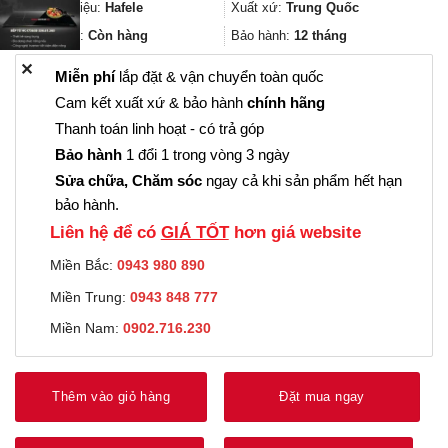
3.466.000₫.
là:
Thương hiệu:
Hafele
Xuất xứ:
Trung Quốc
2.599.000₫.
Trạng thái:
Còn hàng
Bảo hành:
12 tháng
✕
Miễn phí
lắp đặt & vận chuyển toàn quốc
Cam kết xuất xứ & bảo hành
chính hãng
Thanh toán linh hoạt - có trả góp
Bảo hành
1 đổi 1 trong vòng 3 ngày
Sửa chữa, Chăm sóc
ngay cả khi sản phẩm hết hạn
bảo hành.
Liên hệ để có
GIÁ TỐT
hơn giá website
Miền Bắc:
0943 980 890
Miền Trung:
0943 848 777
Miền Nam:
0902.716.230
Thêm vào giỏ hàng
Đặt mua ngay