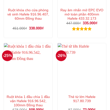
Ruột khóa cho cửa phòng
Ray âm nhấn mở EPC EVO
vệ sinh Hafele 916.96.407,
mở toàn phần 400mm
60mm Đồng thau
Hafele 433.32.173
Giá
335.000
₫
Giá
447.000
₫
gốc
hiện
Giá
338.000
₫
Giá
451.000
₫
là:
tại
gốc
hiện
447.000₫.
là:
là:
tại
Được xếp
335.000
451.000₫.
là:
hạng
5.00
338.000₫.
5 sao
-25%
-26%
Ruột khóa 1 đầu chìa 1 đầu
Thẻ từ lớn Hafele
vặn Hafele 916.96.542,
917.80.739
100mm Đồng thau
Giá
508.000
₫
Giá
Giá
72.000
₫
Giá
678.000
₫
97.000
₫