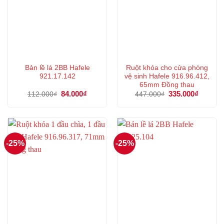
Bản lề lá 2BB Hafele
Ruột khóa cho cửa phòng
921.17.142
vệ sinh Hafele 916.96.412,
65mm Đồng thau
Giá
84.000
₫
Giá
Giá
335.000
₫
Giá
112.000
₫
447.000
₫
gốc
hiện
gốc
hiện
là:
tại
là:
tại
112.000₫.
là:
447.000₫.
là:
84.000₫.
335.000
-25%
-25%