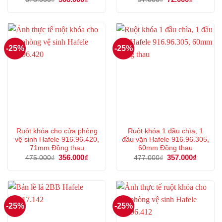
gốc
hiện
gốc
hiện
là:
tại
là:
tại
678.000₫.
là:
97.000₫.
là:
508.000₫.
72.000₫.
-25%
-25%
Ruột khóa cho cửa phòng
Ruột khóa 1 đầu chìa, 1
vệ sinh Hafele 916.96.420,
đầu vặn Hafele 916.96.305,
71mm Đồng thau
60mm Đồng thau
Giá
356.000
₫
Giá
Giá
357.000
₫
Giá
475.000
₫
477.000
₫
gốc
hiện
gốc
hiện
là:
tại
là:
tại
475.000₫.
là:
477.000₫.
là:
356.000₫.
357.000
-25%
-25%