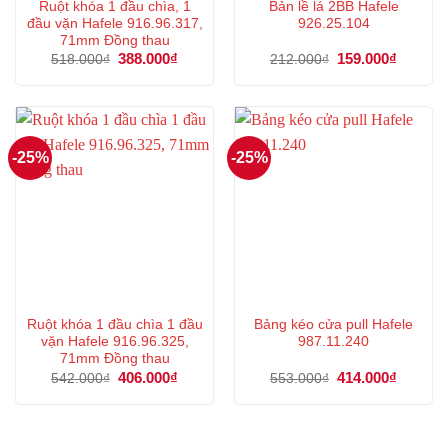
Ruột khóa 1 đầu chìa, 1
Bản lề lá 2BB Hafele
đầu vặn Hafele 916.96.317,
926.25.104
71mm Đồng thau
Giá
388.000
₫
Giá
Giá
159.000
₫
Giá
518.000
₫
212.000
₫
gốc
hiện
gốc
hiện
là:
tại
là:
tại
518.000₫.
là:
212.000₫.
là:
388.000₫.
159.000
-25%
-25%
Ruột khóa 1 đầu chìa 1 đầu
Bảng kéo cửa pull Hafele
vặn Hafele 916.96.325,
987.11.240
71mm Đồng thau
Giá
406.000
₫
Giá
Giá
414.000
₫
Giá
542.000
₫
553.000
₫
gốc
hiện
gốc
hiện
là:
tại
là:
tại
542.000₫.
là:
553.000₫.
là:
406.000₫.
414.000