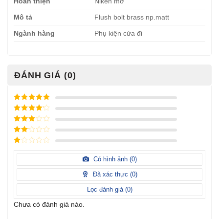
Hoàn thiện
Niken mờ
Mô tả
Flush bolt brass np.matt
Ngành hàng
Phụ kiện cửa đi
ĐÁNH GIÁ (0)
Được xếp
hạng
5
5
Được xếp
sao
hạng
4
5
Được
sao
xếp
Được
hạng
3
xếp
5 sao
Được
hạng
xếp
Có hình ảnh (
0
)
2
5
hạng
sao
1
Đã xác thực (
0
)
5
sao
Lọc đánh giá (
0
)
Chưa có đánh giá nào.