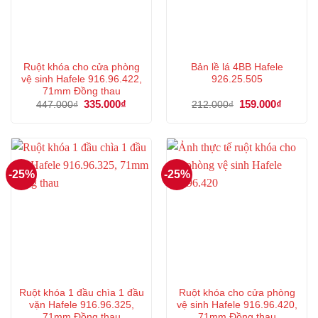
Ruột khóa cho cửa phòng
Bản lề lá 4BB Hafele
vệ sinh Hafele 916.96.422,
926.25.505
71mm Đồng thau
Giá
335.000
₫
Giá
Giá
159.000
₫
Giá
447.000
₫
212.000
₫
gốc
hiện
gốc
hiện
là:
tại
là:
tại
447.000₫.
là:
212.000₫.
là:
335.000₫.
159.000
-25%
-25%
Ruột khóa 1 đầu chìa 1 đầu
Ruột khóa cho cửa phòng
vặn Hafele 916.96.325,
vệ sinh Hafele 916.96.420,
71mm Đồng thau
71mm Đồng thau