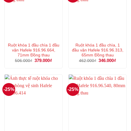
Ruột khóa 1 đầu chìa 1 đầu
Ruột khóa 1 đầu chìa, 1
vặn Hafele 916.96.664,
đầu vặn Hafele 916.96.313,
71mm Đồng thau
65mm Đồng thau
Giá
379.000
₫
Giá
Giá
346.000
₫
Giá
506.000
₫
462.000
₫
gốc
hiện
gốc
hiện
là:
tại
là:
tại
506.000₫.
là:
462.000₫.
là:
379.000₫.
346.000
-25%
-25%