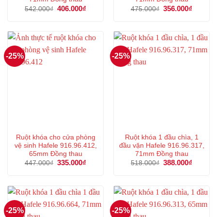
Giá
406.000
₫
Giá
Giá
356.000
₫
Giá
542.000
₫
475.000
₫
gốc
hiện
gốc
hiện
là:
tại
là:
tại
542.000₫.
là:
475.000₫.
là:
406.000₫.
356.000
-25%
-25%
Ruột khóa cho cửa phòng
Ruột khóa 1 đầu chìa, 1
vệ sinh Hafele 916.96.412,
đầu vặn Hafele 916.96.317,
65mm Đồng thau
71mm Đồng thau
Giá
335.000
₫
Giá
Giá
388.000
₫
Giá
447.000
₫
518.000
₫
gốc
hiện
gốc
hiện
là:
tại
là:
tại
447.000₫.
là:
518.000₫.
là:
335.000₫.
388.000
-25%
-25%