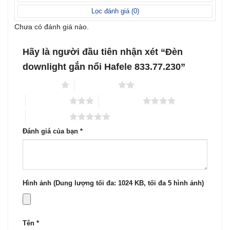
sao
Lọc đánh giá (
0
)
Chưa có đánh giá nào.
Hãy là người đầu tiên nhận xét “Đèn
downlight gắn nổi Hafele 833.77.230”
1 trên 5 sao
2 trên 5 sao
3 trên 5 sao
4 trên 5 sao
5 trên 5 sao
Đánh giá của bạn
*
Hình ảnh (Dung lượng tối đa: 1024 KB, tối đa 5 hình ảnh)
Tên
*