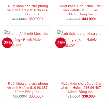
Ruột khóa cho cửa phòng
Ruột khóa 1 đầu chìa 1 đầu
vệ sinh Hafele 916.96.414,
vặn Hafele 916.96.540,
90mm Đồng thau
80mm Đồng thau
Giá
369.000
₫
Giá
Giá
443.000
₫
Giá
493.000
₫
591.000
₫
gốc
hiện
gốc
hiện
là:
tại
là:
tại
493.000₫.
là:
591.000₫.
là:
369.000₫.
443.000
-25%
-25%
Ruột khóa cho cửa phòng
Ruột khóa cho cửa phòng
vệ sinh Hafele 916.96.687,
vệ sinh Hafele 916.96.407,
60mm Đồng thau
60mm Đồng thau
Giá
303.000
₫
Giá
Giá
338.000
₫
Giá
405.000
₫
451.000
₫
gốc
hiện
gốc
hiện
là:
tại
là:
tại
405.000₫.
là:
451.000₫.
là:
303.000₫.
338.000