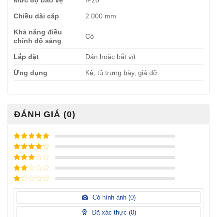
Chiều dài cáp
2.000 mm
Khả năng điều
Có
chỉnh độ sáng
Lắp đặt
Dán hoặc bắt vít
Ứng dụng
Kệ, tủ trưng bày, giá đỡ
ĐÁNH GIÁ (0)
Được xếp
hạng
5
5
Được xếp
sao
hạng
4
5
Được
sao
xếp
Được
hạng
3
xếp
5 sao
Được
hạng
xếp
Có hình ảnh (
0
)
2
5
hạng
sao
1
Đã xác thực (
0
)
5