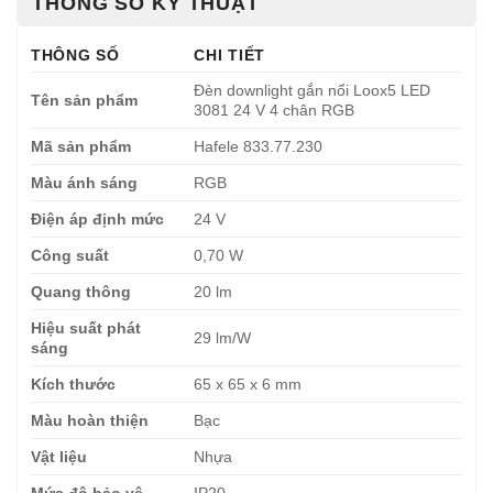
THÔNG SỐ KỸ THUẬT
THÔNG SỐ
CHI TIẾT
Đèn downlight gắn nổi Loox5 LED
Tên sản phẩm
3081 24 V 4 chân RGB
Mã sản phẩm
Hafele 833.77.230
Màu ánh sáng
RGB
Điện áp định mức
24 V
Công suất
0,70 W
Quang thông
20 lm
Hiệu suất phát
29 lm/W
sáng
Kích thước
65 x 65 x 6 mm
Màu hoàn thiện
Bạc
Vật liệu
Nhựa
Mức độ bảo vệ
IP20