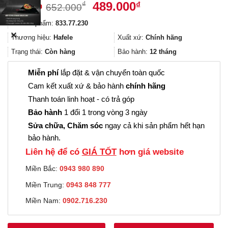
Giá
Giá
489.000
₫
₫
652.000
gốc
hiện
Mã sản phẩm:
833.77.230
là:
tại
✕
652.000₫.
là:
Thương hiệu:
Hafele
Xuất xứ:
Chính hãng
489.000₫.
Trạng thái:
Còn hàng
Bảo hành:
12 tháng
Miễn phí
lắp đặt & vận chuyển toàn quốc
Cam kết xuất xứ & bảo hành
chính hãng
Thanh toán linh hoạt - có trả góp
Bảo hành
1 đổi 1 trong vòng 3 ngày
Sửa chữa, Chăm sóc
ngay cả khi sản phẩm hết hạn
bảo hành.
Liên hệ để có
GIÁ TỐT
hơn giá website
Miền Bắc:
0943 980 890
Miền Trung:
0943 848 777
Miền Nam:
0902.716.230