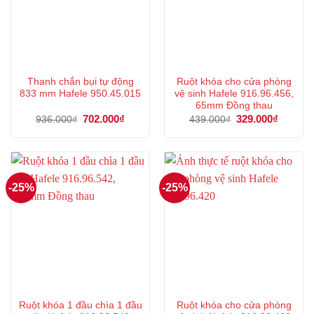
Thanh chắn bụi tự động
Ruột khóa cho cửa phòng
833 mm Hafele 950.45.015
vệ sinh Hafele 916.96.456,
65mm Đồng thau
Giá
702.000
₫
Giá
Giá
329.000
₫
Giá
936.000
₫
439.000
₫
gốc
hiện
gốc
hiện
là:
tại
là:
tại
936.000₫.
là:
439.000₫.
là:
702.000₫.
329.000
-25%
-25%
Ruột khóa 1 đầu chìa 1 đầu
Ruột khóa cho cửa phòng