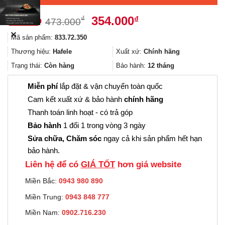
Giá
Giá
354.000
₫
₫
473.000
gốc
hiện
✕
Mã sản phẩm:
833.72.350
là:
tại
473.000₫.
là:
Thương hiệu:
Hafele
Xuất xứ:
Chính hãng
354.000₫.
Trạng thái:
Còn hàng
Bảo hành:
12 tháng
Miễn phí
lắp đặt & vận chuyển toàn quốc
Cam kết xuất xứ & bảo hành
chính hãng
Thanh toán linh hoạt - có trả góp
Bảo hành
1 đổi 1 trong vòng 3 ngày
Sửa chữa, Chăm sóc
ngay cả khi sản phẩm hết hạn
bảo hành.
Liên hệ để có
GIÁ TỐT
hơn giá website
Miền Bắc:
0943 980 890
Miền Trung:
0943 848 777
Miền Nam:
0902.716.230