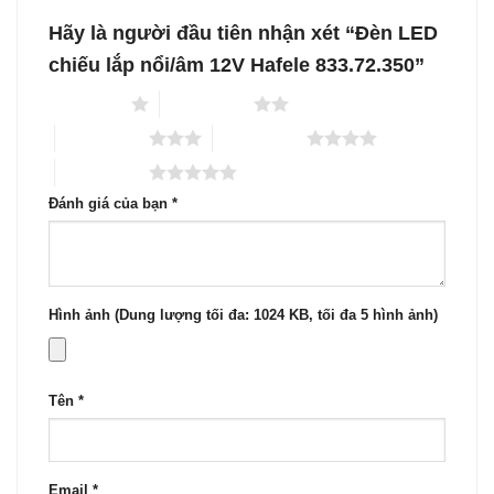
Hãy là người đầu tiên nhận xét “Đèn LED
chiếu lắp nổi/âm 12V Hafele 833.72.350”
1 trên 5 sao
2 trên 5 sao
3 trên 5 sao
4 trên 5 sao
5 trên 5 sao
Đánh giá của bạn
*
Hình ảnh (Dung lượng tối đa: 1024 KB, tối đa 5 hình ảnh)
Tên
*
Email
*