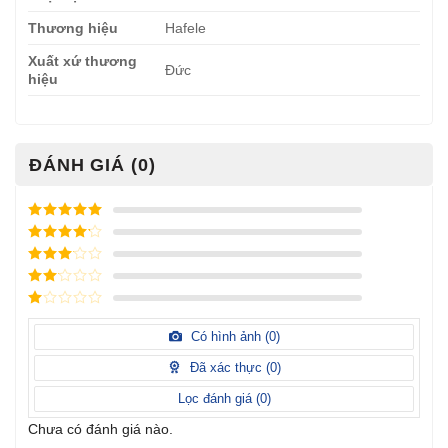
Thương hiệu
Hafele
Xuất xứ thương
Đức
hiệu
ĐÁNH GIÁ (0)
Được xếp
hạng
5
5
Được xếp
sao
hạng
4
5
Được
sao
xếp
Được
hạng
3
xếp
5 sao
Được
hạng
xếp
Có hình ảnh (
0
)
2
5
hạng
sao
1
Đã xác thực (
0
)
5
sao
Lọc đánh giá (
0
)
Chưa có đánh giá nào.