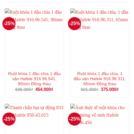
553.000₫.
là:
hạng
5.00
414.000₫.
5 sao
-25%
-25%
Ruột khóa 1 đầu chìa 1 đầu
Ruột khóa 1 đầu chìa, 1
vặn Hafele 916.96.541,
đầu vặn Hafele 916.96.311,
90mm Đồng thau
65mm Đồng thau
Giá
454.000
₫
Giá
Giá
375.000
₫
Giá
606.000
₫
501.000
₫
gốc
hiện
gốc
hiện
là:
tại
là:
tại
606.000₫.
là:
501.000₫.
là:
454.000₫.
375.000
-25%
-25%