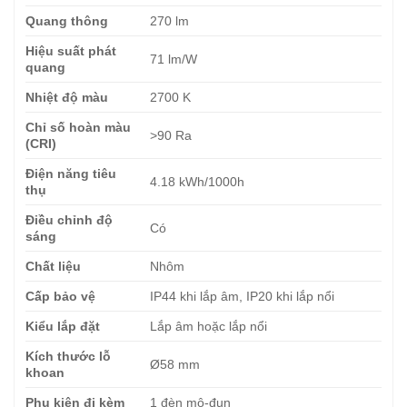
Quang thông
270 lm
Hiệu suất phát
71 lm/W
quang
Nhiệt độ màu
2700 K
Chỉ số hoàn màu
>90 Ra
(CRI)
Điện năng tiêu
4.18 kWh/1000h
thụ
Điều chỉnh độ
Có
sáng
Chất liệu
Nhôm
Cấp bảo vệ
IP44 khi lắp âm, IP20 khi lắp nổi
Kiểu lắp đặt
Lắp âm hoặc lắp nổi
Kích thước lỗ
Ø58 mm
khoan
Phụ kiện đi kèm
1 đèn mô-đun