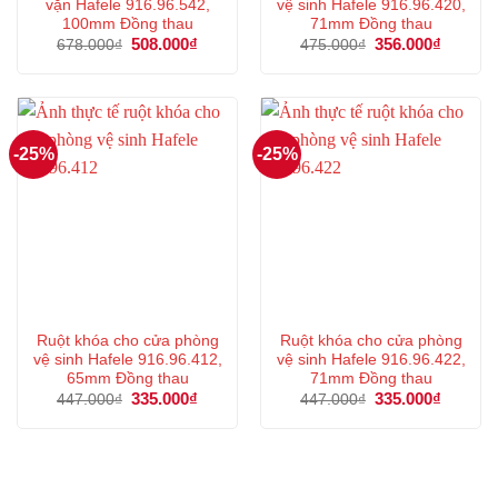
vặn Hafele 916.96.542,
vệ sinh Hafele 916.96.420,
100mm Đồng thau
71mm Đồng thau
Giá
508.000
₫
Giá
Giá
356.000
₫
Giá
678.000
₫
475.000
₫
gốc
hiện
gốc
hiện
là:
tại
là:
tại
678.000₫.
là:
475.000₫.
là:
508.000₫.
356.000
-25%
-25%
Ruột khóa cho cửa phòng
Ruột khóa cho cửa phòng
vệ sinh Hafele 916.96.412,
vệ sinh Hafele 916.96.422,
65mm Đồng thau
71mm Đồng thau
Giá
335.000
₫
Giá
Giá
335.000
₫
Giá
447.000
₫
447.000
₫
gốc
hiện
gốc
hiện
là:
tại
là:
tại
447.000₫.
là:
447.000₫.
là:
335.000₫.
335.000