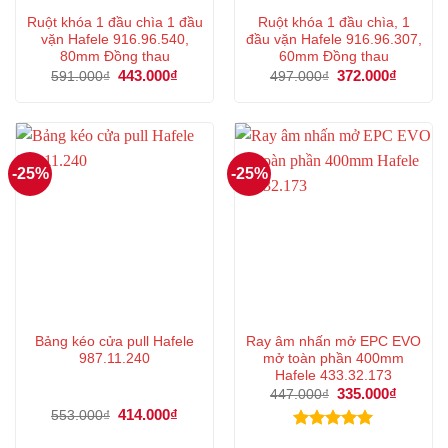
Ruột khóa 1 đầu chìa 1 đầu
Ruột khóa 1 đầu chìa, 1
vặn Hafele 916.96.540,
đầu vặn Hafele 916.96.307,
80mm Đồng thau
60mm Đồng thau
Giá
443.000
₫
Giá
Giá
372.000
₫
Giá
591.000
₫
497.000
₫
gốc
hiện
gốc
hiện
là:
tại
là:
tại
591.000₫.
là:
497.000₫.
là:
443.000₫.
372.000
-25%
-25%
Bảng kéo cửa pull Hafele
Ray âm nhấn mở EPC EVO
987.11.240
mở toàn phần 400mm
Hafele 433.32.173
Giá
335.000
₫
Giá
447.000
₫
gốc
hiện
Giá
414.000
₫
Giá
553.000
₫
là:
tại
gốc
hiện
447.000₫.
là:
là:
tại
Được xếp
335.000