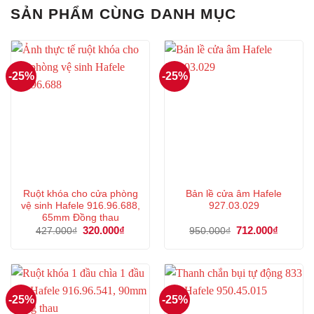
SẢN PHẨM CÙNG DANH MỤC
-25%
-25%
Ruột khóa cho cửa phòng
Bản lề cửa âm Hafele
vệ sinh Hafele 916.96.688,
927.03.029
65mm Đồng thau
Giá
320.000
₫
Giá
Giá
712.000
₫
Giá
427.000
₫
950.000
₫
gốc
hiện
gốc
hiện
là:
tại
là:
tại
427.000₫.
là:
950.000₫.
là:
320.000₫.
712.000
-25%
-25%