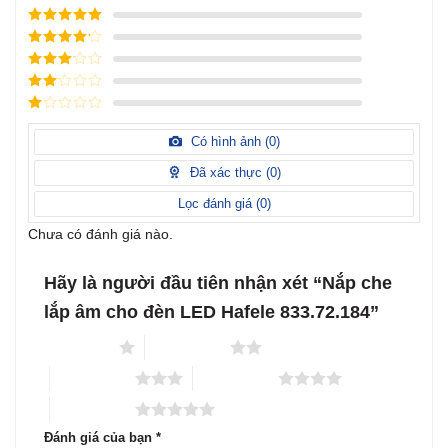
Được xếp
hạng
5
5
Được xếp
sao
hạng
4
5
Được
sao
xếp
Được
hạng
3
xếp
5 sao
Được
hạng
xếp
Có hình ảnh (
0
)
2
5
hạng
sao
1
Đã xác thực (
0
)
5
sao
Lọc đánh giá (
0
)
Chưa có đánh giá nào.
Hãy là người đầu tiên nhận xét “Nắp che
lắp âm cho đèn LED Hafele 833.72.184”
1 trên 5 sao
2 trên 5 sao
3 trên 5 sao
4 trên 5 sao
5 trên 5 sao
Đánh giá của bạn
*