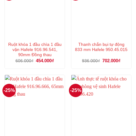
Ruột khóa 1 đầu chìa 1 đầu
Thanh chắn bụi tự động
vặn Hafele 916.96.541,
833 mm Hafele 950.45.015
90mm Đồng thau
Giá
454.000
₫
Giá
Giá
702.000
₫
Giá
606.000
₫
936.000
₫
gốc
hiện
gốc
hiện
là:
tại
là:
tại
606.000₫.
là:
936.000₫.
là:
454.000₫.
702.000
-25%
-25%