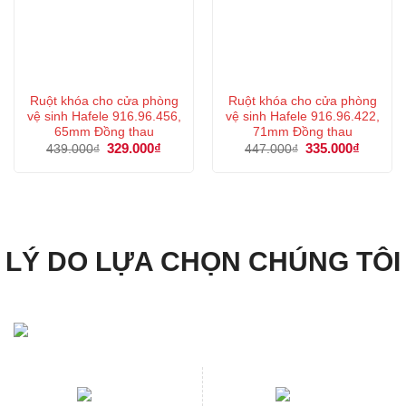
Ruột khóa cho cửa phòng
Ruột khóa cho cửa phòng
vệ sinh Hafele 916.96.456,
vệ sinh Hafele 916.96.422,
65mm Đồng thau
71mm Đồng thau
Giá
329.000
₫
Giá
Giá
335.000
₫
Giá
439.000
₫
447.000
₫
gốc
hiện
gốc
hiện
là:
tại
là:
tại
439.000₫.
là:
447.000₫.
là:
329.000₫.
335.000
LÝ DO LỰA CHỌN CHÚNG TÔI