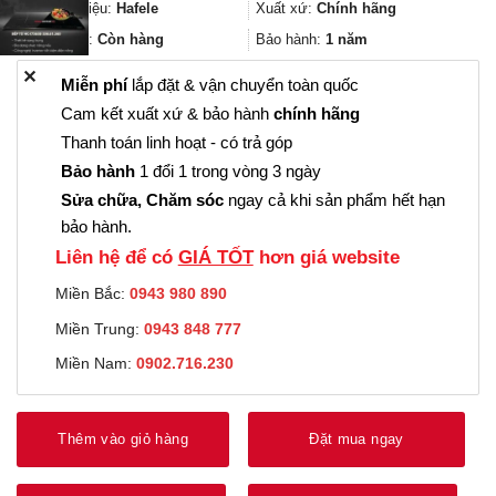
33.000₫.
là:
Thương hiệu:
Hafele
Xuất xứ:
Chính hãng
24.000₫.
Trạng thái:
Còn hàng
Bảo hành:
1 năm
✕
Miễn phí
lắp đặt & vận chuyển toàn quốc
Cam kết xuất xứ & bảo hành
chính hãng
Thanh toán linh hoạt - có trả góp
Bảo hành
1 đổi 1 trong vòng 3 ngày
Sửa chữa, Chăm sóc
ngay cả khi sản phẩm hết hạn
bảo hành.
Liên hệ để có
GIÁ TỐT
hơn giá website
Miền Bắc:
0943 980 890
Miền Trung:
0943 848 777
Miền Nam:
0902.716.230
Thêm vào giỏ hàng
Đặt mua ngay