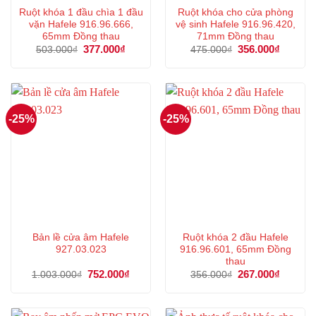
Ruột khóa 1 đầu chìa 1 đầu
Ruột khóa cho cửa phòng
vặn Hafele 916.96.666,
vệ sinh Hafele 916.96.420,
65mm Đồng thau
71mm Đồng thau
Giá
377.000
₫
Giá
Giá
356.000
₫
Giá
503.000
₫
475.000
₫
gốc
hiện
gốc
hiện
là:
tại
là:
tại
503.000₫.
là:
475.000₫.
là:
377.000₫.
356.000
-25%
-25%
Bản lề cửa âm Hafele
Ruột khóa 2 đầu Hafele
927.03.023
916.96.601, 65mm Đồng
thau
Giá
752.000
₫
Giá
Giá
267.000
₫
Giá
1.003.000
₫
356.000
₫
gốc
hiện
gốc
hiện
là:
tại
là:
tại
1.003.000₫.
là:
356.000₫.
là:
752.000₫.
267.000