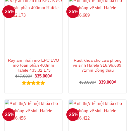
-25%
-25%
Ray âm nhấn mở EPC EVO
Ruột khóa cho cửa phòng
mở toàn phần 400mm
vệ sinh Hafele 916.96.689,
Hafele 433.32.173
71mm Đồng thau
Giá
335.000
₫
Giá
447.000
₫
gốc
hiện
Giá
339.000
₫
Giá
453.000
₫
là:
tại
gốc
hiện
447.000₫.
là:
là:
tại
Được xếp
335.000₫.
453.000₫.
là:
hạng
5.00
339.000
5 sao
-25%
-25%