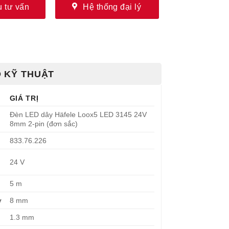
 tư vấn
Hệ thống đại lý
 KỸ THUẬT
GIÁ TRỊ
Đèn LED dây Häfele Loox5 LED 3145 24V
8mm 2-pin (đơn sắc)
833.76.226
24 V
5 m
y
8 mm
1.3 mm