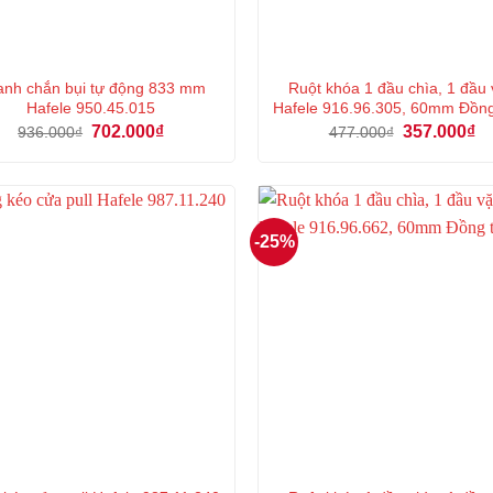
nh chắn bụi tự động 833 mm
Ruột khóa 1 đầu chìa, 1 đầu
Hafele 950.45.015
Hafele 916.96.305, 60mm Đồn
Giá
Giá
Giá
Gi
702.000
₫
357.000
₫
936.000
₫
477.000
₫
gốc
hiện
gốc
hi
là:
tại
là:
tại
936.000₫.
là:
477.000₫.
là:
702.000₫.
35
-25%