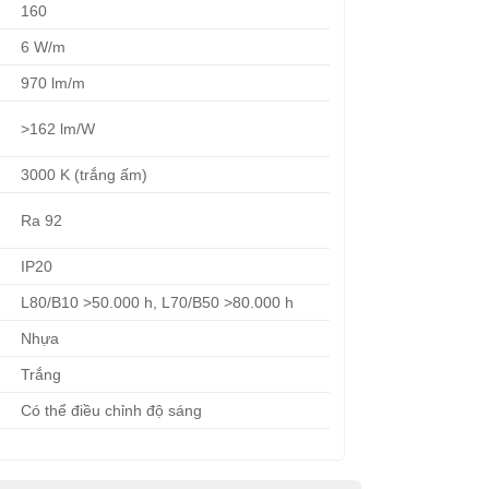
160
6 W/m
970 lm/m
>162 lm/W
3000 K (trắng ấm)
Ra 92
IP20
L80/B10 >50.000 h, L70/B50 >80.000 h
Nhựa
Trắng
Có thể điều chỉnh độ sáng