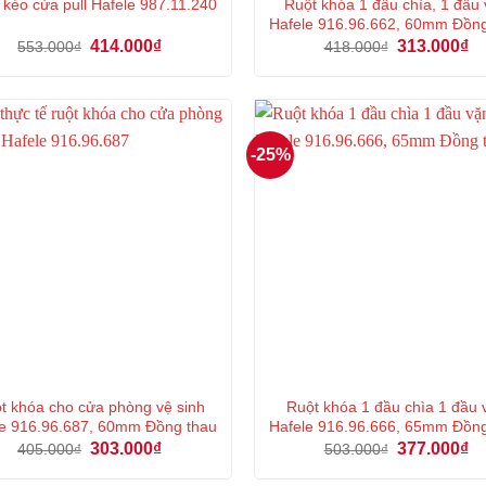
Ruột khóa 1 đầu chìa, 1 đầu
 kéo cửa pull Hafele 987.11.240
Hafele 916.96.662, 60mm Đồn
Giá
Giá
Giá
Gi
414.000
₫
313.000
₫
553.000
₫
418.000
₫
gốc
hiện
gốc
hi
là:
tại
là:
tại
553.000₫.
là:
418.000₫.
là:
414.000₫.
31
-25%
t khóa cho cửa phòng vệ sinh
Ruột khóa 1 đầu chìa 1 đầu 
e 916.96.687, 60mm Đồng thau
Hafele 916.96.666, 65mm Đồn
Giá
Giá
Giá
Gi
303.000
₫
377.000
₫
405.000
₫
503.000
₫
gốc
hiện
gốc
hi
là:
tại
là:
tại