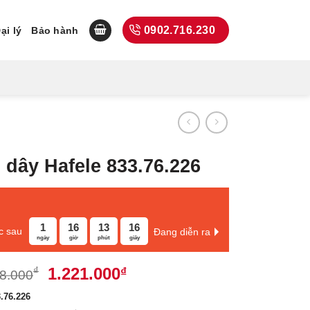
0902.716.230
ại lý
Bảo hành
dây Hafele 833.76.226
1
16
13
15
c sau
Đang diễn ra
ngày
giờ
phút
giây
Giá
Giá
1.221.000
₫
₫
8.000
gốc
hiện
.76.226
là:
tại