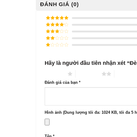
ĐÁNH GIÁ (0)
Được xếp
hạng
5
5
Được xếp
sao
hạng
4
5
Được
sao
xếp
Được
hạng
3
xếp
5 sao
Được
hạng
xếp
2
5
hạng
sao
Hãy là người đầu tiên nhận xét “Đ
1
5
sao
1 trên 5 sao
2 trên 5 sao
3 trên 5 s
Đánh giá của bạn
*
Hình ảnh (Dung lượng tối đa: 1024 KB, tối đa 5 
Tên
*