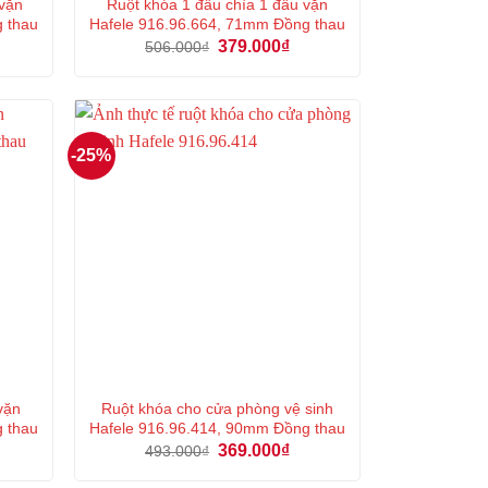
 vặn
Ruột khóa 1 đầu chìa 1 đầu vặn
g thau
Hafele 916.96.664, 71mm Đồng thau
á
Giá
Giá
379.000
₫
506.000
₫
ện
gốc
hiện
là:
tại
506.000₫.
là:
3.000₫.
379.000₫.
-25%
vặn
Ruột khóa cho cửa phòng vệ sinh
g thau
Hafele 916.96.414, 90mm Đồng thau
á
Giá
Giá
369.000
₫
493.000
₫
ện
gốc
hiện
là:
tại