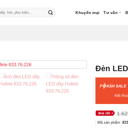
Khuyến mại
Tư vấn
Đ
Đèn LED 
F
ASH SALE
Kết thú
1.62
Mã sản phẩm:
833