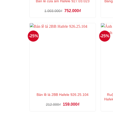
Bản lề cửa âm Hafele 927.03.023
Bảng
Giá
Giá
752.000
₫
1.003.000
₫
gốc
hiện
là:
tại
1.003.000₫.
là:
752.000₫.
-25%
-25%
Ruộ
Bản lề lá 2BB Hafele 926.25.104
Hafel
Giá
Giá
159.000
₫
212.000
₫
gốc
hiện
là:
tại