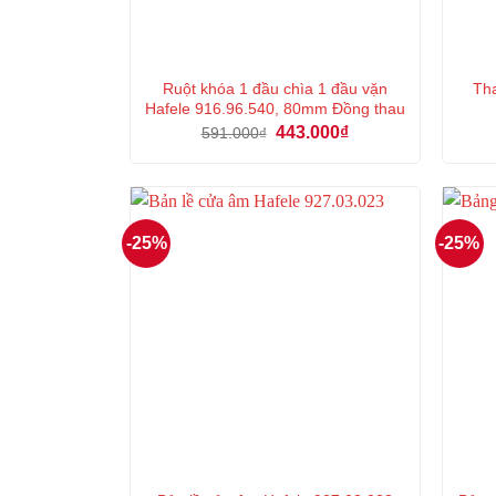
Ruột khóa 1 đầu chìa 1 đầu vặn
Tha
Hafele 916.96.540, 80mm Đồng thau
Giá
Giá
443.000
₫
591.000
₫
gốc
hiện
là:
tại
591.000₫.
là:
443.000₫.
-25%
-25%