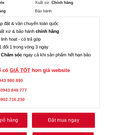
1.628.000₫.
là:
ele
Xuất xứ:
Chính hãng
1.221.000₫.
àng
Bảo hành:
p đặt & vận chuyển toàn quốc
ất xứ & bảo hành
chính hãng
linh hoạt - có trả góp
 đổi 1 trong vòng 3 ngày
 Chăm sóc
ngay cả khi sản phẩm hết hạn bảo
̉ có
GIÁ TỐT
hơn giá website
943 980 890
:
0943 848 777
0902.716.230
giỏ hàng
Đặt mua ngay