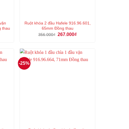
 vặn
Ruột khóa 2 đầu Hafele 916.96.601,
g thau
65mm Đồng thau
á
Giá
Giá
267.000
₫
356.000
₫
ện
gốc
hiện
là:
tại
356.000₫.
là:
7.000₫.
267.000₫.
-25%