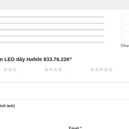
Chưa
èn LED dây Hafele 833.76.226”
ao
4 trên 5 sao
5 trên 5 sao
hình ảnh)
Email
*