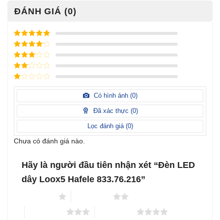
ĐÁNH GIÁ (0)
Được xếp
hạng
5
5
Được xếp
sao
hạng
4
5
Được
sao
xếp
Được
hạng
3
xếp
5 sao
Được
hạng
xếp
Có hình ảnh (
0
)
2
5
hạng
sao
1
Đã xác thực (
0
)
5
sao
Lọc đánh giá (
0
)
Chưa có đánh giá nào.
Hãy là người đầu tiên nhận xét “Đèn LED
dây Loox5 Hafele 833.76.216”
1 trên 5 sao
2 trên 5 sao
3 trên 5 sao
4 trên 5 sao