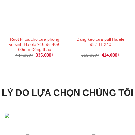
Ruột khóa cho cửa phòng
Bảng kéo cửa pull Hafele
vệ sinh Hafele 916.96.409,
987.11.240
60mm Đồng thau
Giá
335.000
₫
Giá
Giá
414.000
₫
Giá
447.000
₫
553.000
₫
gốc
hiện
gốc
hiện
là:
tại
là:
tại
447.000₫.
là:
553.000₫.
là:
335.000₫.
414.000
LÝ DO LỰA CHỌN CHÚNG TÔI