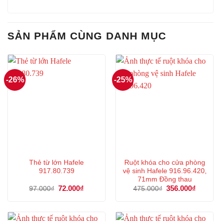
SẢN PHẨM CÙNG DANH MỤC
-26%
-25%
Thẻ từ lớn Hafele
Ruột khóa cho cửa phòng
917.80.739
vệ sinh Hafele 916.96.420,
71mm Đồng thau
Giá
72.000
₫
Giá
Giá
356.000
₫
Giá
97.000
₫
475.000
₫
gốc
hiện
gốc
hiện
là:
tại
là:
tại
97.000₫.
là:
475.000₫.
là:
72.000₫.
356.000