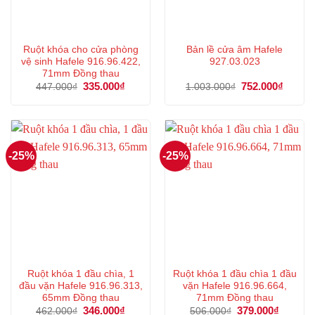
Ruột khóa cho cửa phòng
Bản lề cửa âm Hafele
vệ sinh Hafele 916.96.422,
927.03.023
71mm Đồng thau
Giá
335.000
₫
Giá
Giá
752.000
₫
Giá
447.000
₫
1.003.000
₫
gốc
hiện
gốc
hiện
là:
tại
là:
tại
447.000₫.
là:
1.003.000₫.
là:
335.000₫.
752.00
-25%
-25%
Ruột khóa 1 đầu chìa, 1
Ruột khóa 1 đầu chìa 1 đầu
đầu vặn Hafele 916.96.313,
vặn Hafele 916.96.664,
65mm Đồng thau
71mm Đồng thau
Giá
346.000
₫
Giá
Giá
379.000
₫
Giá
462.000
₫
506.000
₫