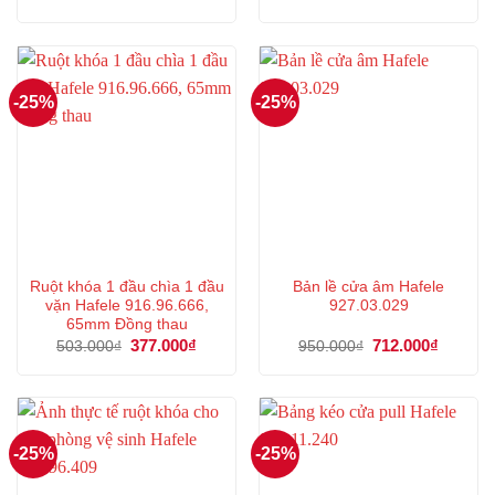
gốc
hiện
gốc
hiện
là:
tại
là:
tại
462.000₫.
là:
506.000₫.
là:
346.000₫.
379.000
-25%
-25%
Ruột khóa 1 đầu chìa 1 đầu
Bản lề cửa âm Hafele
vặn Hafele 916.96.666,
927.03.029
65mm Đồng thau
Giá
377.000
₫
Giá
Giá
712.000
₫
Giá
503.000
₫
950.000
₫
gốc
hiện
gốc
hiện
là:
tại
là:
tại
503.000₫.
là:
950.000₫.
là:
377.000₫.
712.000
-25%
-25%