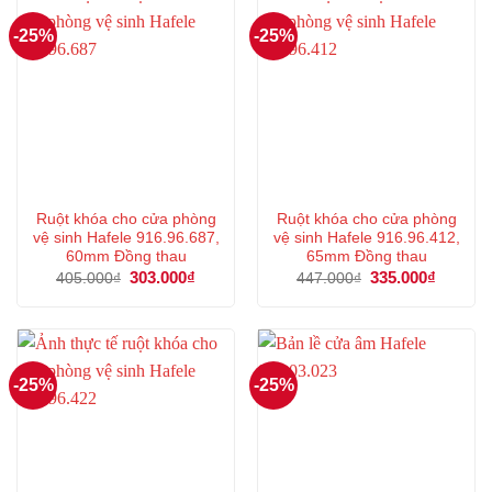
-25%
-25%
Ruột khóa cho cửa phòng
Ruột khóa cho cửa phòng
vệ sinh Hafele 916.96.687,
vệ sinh Hafele 916.96.412,
60mm Đồng thau
65mm Đồng thau
Giá
303.000
₫
Giá
Giá
335.000
₫
Giá
405.000
₫
447.000
₫
gốc
hiện
gốc
hiện
là:
tại
là:
tại
405.000₫.
là:
447.000₫.
là:
303.000₫.
335.000
-25%
-25%