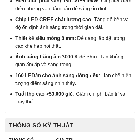
Hiệu suất phát sáng cao >155 lm/W:
Giúp tiết kiệm
điện nhưng vẫn đảm bảo độ sáng ổn định.
Chip LED CREE chất lượng cao:
Tăng độ bền và
độ ổn định ánh sáng trong thời gian dài.
Thiết kế siêu mỏng 8 mm:
Dễ dàng lắp đặt trong
các khe hẹp nội thất.
Ánh sáng trắng ấm 3000 K dễ chịu:
Tạo không
gian ấm áp và sang trọng.
160 LED/m cho ánh sáng đồng đều:
Hạn chế hiện
tượng điểm sáng nhìn thấy.
Tuổi thọ cao >50.000 giờ:
Giảm chi phí bảo trì và
thay thế.
THÔNG SỐ KỸ THUẬT
THÔNG SỐ
GIÁ TRỊ