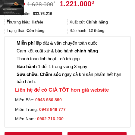
Giá
Giá
1.221.000
₫
₫
1.628.000
gốc
hiện
Mã sản phẩm:
833.76.216
là:
tại
✕
1.628.000₫.
là:
Thương hiệu:
Hafele
Xuất xứ:
Chính hãng
1.221.000₫.
Trạng thái:
Còn hàng
Bảo hành:
12 tháng
Miễn phí
lắp đặt & vận chuyển toàn quốc
Cam kết xuất xứ & bảo hành
chính hãng
Thanh toán linh hoạt - có trả góp
Bảo hành
1 đổi 1 trong vòng 3 ngày
Sửa chữa, Chăm sóc
ngay cả khi sản phẩm hết hạn
bảo hành.
Liên hệ để có
GIÁ TỐT
hơn giá website
Miền Bắc:
0943 980 890
Miền Trung:
0943 848 777
Miền Nam:
0902.716.230