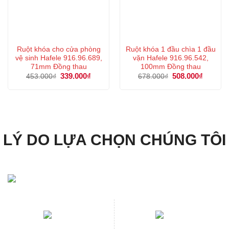
Ruột khóa cho cửa phòng
Ruột khóa 1 đầu chìa 1 đầu
vệ sinh Hafele 916.96.689,
vặn Hafele 916.96.542,
71mm Đồng thau
100mm Đồng thau
Giá
339.000
₫
Giá
Giá
508.000
₫
Giá
453.000
₫
678.000
₫
gốc
hiện
gốc
hiện
là:
tại
là:
tại
453.000₫.
là:
678.000₫.
là:
339.000₫.
508.000
LÝ DO LỰA CHỌN CHÚNG TÔI