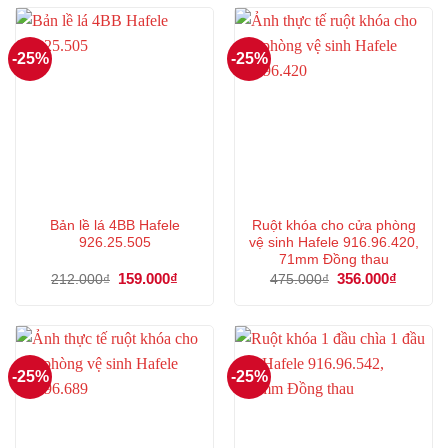
379.000₫.
375.000
-25%
-25%
Bản lề lá 4BB Hafele
Ruột khóa cho cửa phòng
926.25.505
vệ sinh Hafele 916.96.420,
71mm Đồng thau
Giá
159.000
₫
Giá
Giá
356.000
₫
Giá
212.000
₫
475.000
₫
gốc
hiện
gốc
hiện
là:
tại
là:
tại
212.000₫.
là:
475.000₫.
là:
159.000₫.
356.000
-25%
-25%