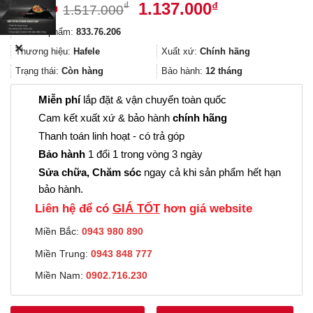
Giá
Giá
1.137.000
₫
₫
1.517.000
gốc
hiện
Mã sản phẩm:
833.76.206
là:
tại
✕
1.517.000₫.
là:
Thương hiệu:
Hafele
Xuất xứ:
Chính hãng
1.137.000₫.
Trạng thái:
Còn hàng
Bảo hành:
12 tháng
Miễn phí
lắp đặt & vận chuyển toàn quốc
Cam kết xuất xứ & bảo hành
chính hãng
Thanh toán linh hoạt - có trả góp
Bảo hành
1 đổi 1 trong vòng 3 ngày
Sửa chữa, Chăm sóc
ngay cả khi sản phẩm hết hạn
bảo hành.
Liên hệ để có
GIÁ TỐT
hơn giá website
Miền Bắc:
0943 980 890
Miền Trung:
0943 848 777
Miền Nam:
0902.716.230