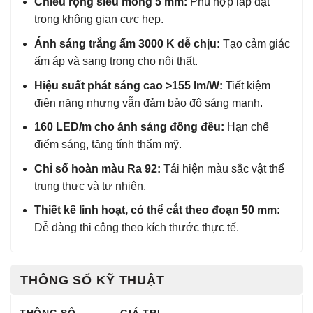
Chiều rộng siêu mỏng 5 mm:
Phù hợp lắp đặt
trong không gian cực hẹp.
Ánh sáng trắng ấm 3000 K dễ chịu:
Tạo cảm giác
ấm áp và sang trọng cho nội thất.
Hiệu suất phát sáng cao >155 lm/W:
Tiết kiệm
điện năng nhưng vẫn đảm bảo độ sáng mạnh.
160 LED/m cho ánh sáng đồng đều:
Hạn chế
điểm sáng, tăng tính thẩm mỹ.
Chỉ số hoàn màu Ra 92:
Tái hiện màu sắc vật thể
trung thực và tự nhiên.
Thiết kế linh hoạt, có thể cắt theo đoạn 50 mm:
Dễ dàng thi công theo kích thước thực tế.
THÔNG SỐ KỸ THUẬT
THÔNG SỐ
GIÁ TRỊ