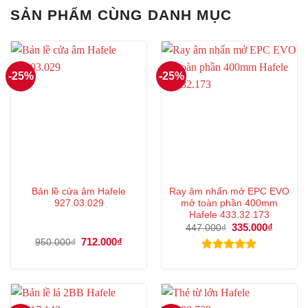
SẢN PHẨM CÙNG DANH MỤC
-25%
-25%
Bản lề cửa âm Hafele
Ray âm nhấn mở EPC EVO
927.03.029
mở toàn phần 400mm
Hafele 433.32.173
Giá
335.000
₫
Giá
447.000
₫
gốc
hiện
Giá
712.000
₫
Giá
950.000
₫
là:
tại
gốc
hiện
447.000₫.
là:
là:
tại
Được xếp
335.000
950.000₫.
là:
hạng
5.00
712.000₫.
5 sao