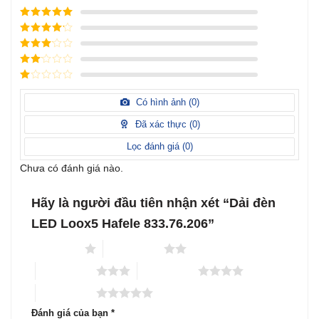
Được xếp
hạng
5
5
Được xếp
sao
hạng
4
5
Được
sao
xếp
Được
hạng
3
xếp
5 sao
Được
hạng
xếp
Có hình ảnh (
0
)
2
5
hạng
sao
1
Đã xác thực (
0
)
5
sao
Lọc đánh giá (
0
)
Chưa có đánh giá nào.
Hãy là người đầu tiên nhận xét “Dải đèn
LED Loox5 Hafele 833.76.206”
1 trên 5 sao
2 trên 5 sao
3 trên 5 sao
4 trên 5 sao
5 trên 5 sao
Đánh giá của bạn
*