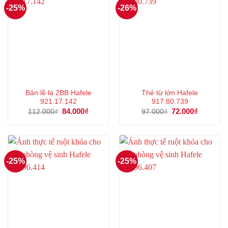
-25%
-26%
Bản lề lá 2BB Hafele
Thẻ từ lớn Hafele
921.17.142
917.80.739
Giá
84.000
₫
Giá
Giá
72.000
₫
Giá
112.000
₫
97.000
₫
gốc
hiện
gốc
hiện
là:
tại
là:
tại
112.000₫.
là:
97.000₫.
là:
84.000₫.
72.000₫.
-25%
-25%