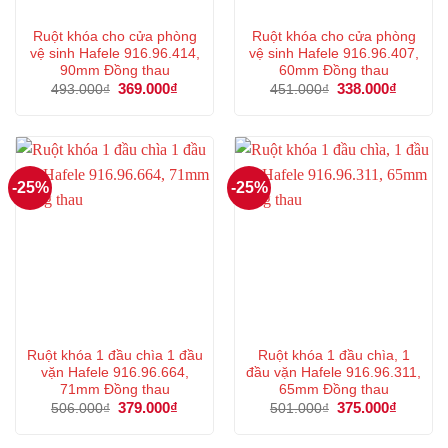
Ruột khóa cho cửa phòng
Ruột khóa cho cửa phòng
vệ sinh Hafele 916.96.414,
vệ sinh Hafele 916.96.407,
90mm Đồng thau
60mm Đồng thau
Giá
369.000
₫
Giá
Giá
338.000
₫
Giá
493.000
₫
451.000
₫
gốc
hiện
gốc
hiện
là:
tại
là:
tại
493.000₫.
là:
451.000₫.
là:
369.000₫.
338.000
-25%
-25%
Ruột khóa 1 đầu chìa 1 đầu
Ruột khóa 1 đầu chìa, 1
vặn Hafele 916.96.664,
đầu vặn Hafele 916.96.311,
71mm Đồng thau
65mm Đồng thau
Giá
379.000
₫
Giá
Giá
375.000
₫
Giá
506.000
₫
501.000
₫
gốc
hiện
gốc
hiện
là:
tại
là:
tại
506.000₫.
là:
501.000₫.
là: