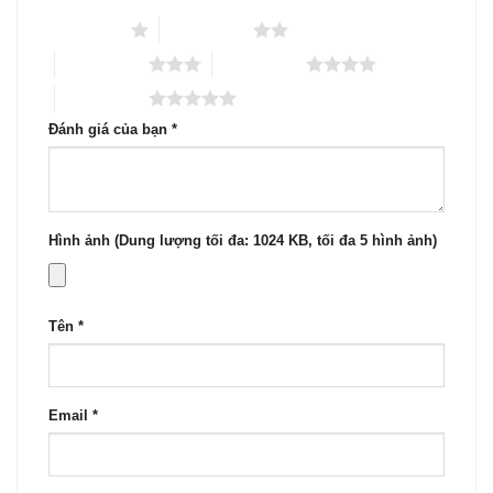
1 trên 5 sao
2 trên 5 sao
3 trên 5 sao
4 trên 5 sao
5 trên 5 sao
Đánh giá của bạn
*
Hình ảnh (Dung lượng tối đa: 1024 KB, tối đa 5 hình ảnh)
Tên
*
Email
*