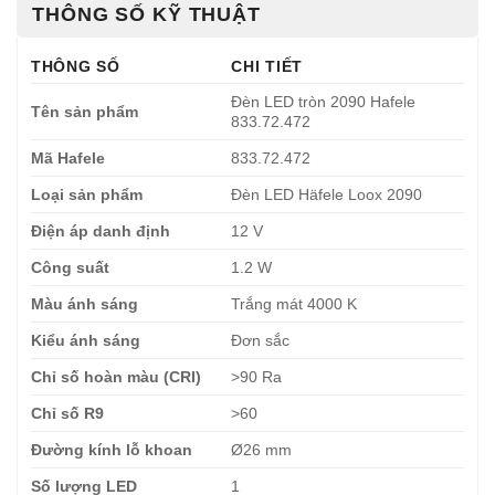
THÔNG SỐ KỸ THUẬT
THÔNG SỐ
CHI TIẾT
Đèn LED tròn 2090 Hafele
Tên sản phẩm
833.72.472
Mã Hafele
833.72.472
Loại sản phẩm
Đèn LED Häfele Loox 2090
Điện áp danh định
12 V
Công suất
1.2 W
Màu ánh sáng
Trắng mát 4000 K
Kiểu ánh sáng
Đơn sắc
Chỉ số hoàn màu (CRI)
>90 Ra
Chỉ số R9
>60
Đường kính lỗ khoan
Ø26 mm
Số lượng LED
1