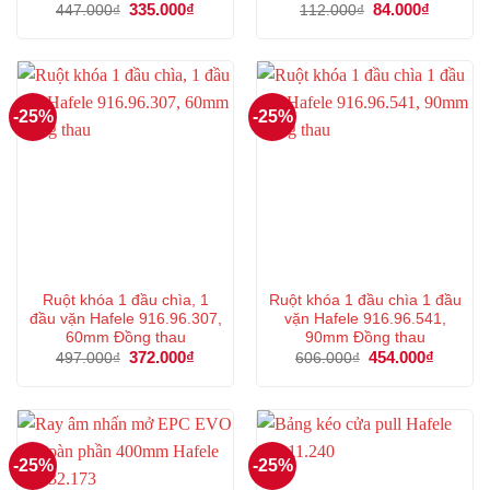
Giá
335.000
₫
Giá
Giá
84.000
₫
Giá
447.000
₫
112.000
₫
gốc
hiện
gốc
hiện
là:
tại
là:
tại
447.000₫.
là:
112.000₫.
là:
335.000₫.
84.000₫.
-25%
-25%
Ruột khóa 1 đầu chìa, 1
Ruột khóa 1 đầu chìa 1 đầu
đầu vặn Hafele 916.96.307,
vặn Hafele 916.96.541,
60mm Đồng thau
90mm Đồng thau
Giá
372.000
₫
Giá
Giá
454.000
₫
Giá
497.000
₫
606.000
₫
gốc
hiện
gốc
hiện
là:
tại
là:
tại
497.000₫.
là:
606.000₫.
là:
372.000₫.
454.000
-25%
-25%