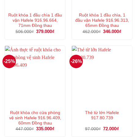
Ruột khóa 1 đầu chìa 1 đầu
Ruột khóa 1 đầu chìa, 1
vặn Hafele 916.96.664,
đầu vặn Hafele 916.96.313,
71mm Đồng thau
65mm Đồng thau
Giá
379.000
₫
Giá
Giá
346.000
₫
Giá
506.000
₫
462.000
₫
gốc
hiện
gốc
hiện
là:
tại
là:
tại
506.000₫.
là:
462.000₫.
là:
379.000₫.
346.000
-25%
-26%
Ruột khóa cho cửa phòng
Thẻ từ lớn Hafele
vệ sinh Hafele 916.96.409,
917.80.739
60mm Đồng thau
Giá
335.000
₫
Giá
Giá
72.000
₫
Giá
447.000
₫
97.000
₫
gốc
hiện
gốc
hiện
là:
tại
là:
tại