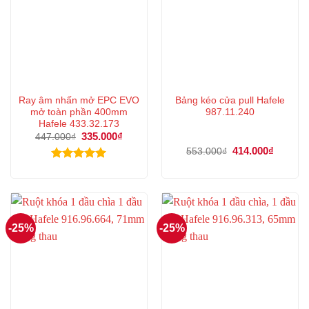
Ray âm nhấn mở EPC EVO
Bảng kéo cửa pull Hafele
mở toàn phần 400mm
987.11.240
Hafele 433.32.173
Giá
335.000
₫
Giá
447.000
₫
gốc
hiện
Giá
414.000
₫
Giá
553.000
₫
là:
tại
gốc
hiện
447.000₫.
là:
là:
tại
Được xếp
335.000₫.
553.000₫.
là:
hạng
5.00
414.000
5 sao
-25%
-25%