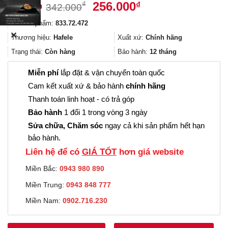
Giá
Giá
256.000
₫
₫
342.000
gốc
hiện
Mã sản phẩm:
833.72.472
là:
tại
✕
342.000₫.
là:
Thương hiệu:
Hafele
Xuất xứ:
Chính hãng
256.000₫.
Trạng thái:
Còn hàng
Bảo hành:
12 tháng
Miễn phí
lắp đặt & vận chuyển toàn quốc
Cam kết xuất xứ & bảo hành
chính hãng
Thanh toán linh hoạt - có trả góp
Bảo hành
1 đổi 1 trong vòng 3 ngày
Sửa chữa, Chăm sóc
ngay cả khi sản phẩm hết hạn
bảo hành.
Liên hệ để có
GIÁ TỐT
hơn giá website
Miền Bắc:
0943 980 890
Miền Trung:
0943 848 777
Miền Nam:
0902.716.230