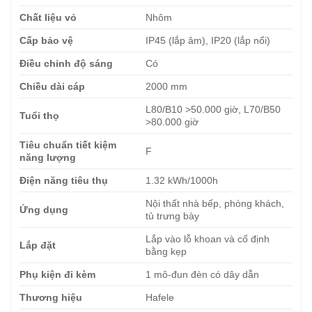
Chất liệu vỏ
Nhôm
Cấp bảo vệ
IP45 (lắp âm), IP20 (lắp nổi)
Điều chỉnh độ sáng
Có
Chiều dài cáp
2000 mm
L80/B10 >50.000 giờ, L70/B50
Tuổi thọ
>80.000 giờ
Tiêu chuẩn tiết kiệm
F
năng lượng
Điện năng tiêu thụ
1.32 kWh/1000h
Nội thất nhà bếp, phòng khách,
Ứng dụng
tủ trưng bày
Lắp vào lỗ khoan và cố định
Lắp đặt
bằng kẹp
Phụ kiện đi kèm
1 mô-đun đèn có dây dẫn
Thương hiệu
Hafele