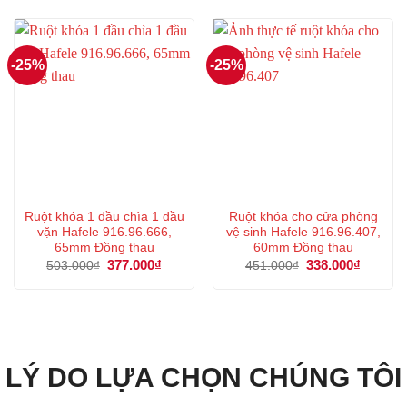
447.000₫.
là:
97.000₫.
là:
335.000₫.
72.000₫.
-25%
-25%
Ruột khóa 1 đầu chìa 1 đầu
Ruột khóa cho cửa phòng
vặn Hafele 916.96.666,
vệ sinh Hafele 916.96.407,
65mm Đồng thau
60mm Đồng thau
Giá
377.000
₫
Giá
Giá
338.000
₫
Giá
503.000
₫
451.000
₫
gốc
hiện
gốc
hiện
là:
tại
là:
tại
503.000₫.
là:
451.000₫.
là:
377.000₫.
338.000
LÝ DO LỰA CHỌN CHÚNG TÔI