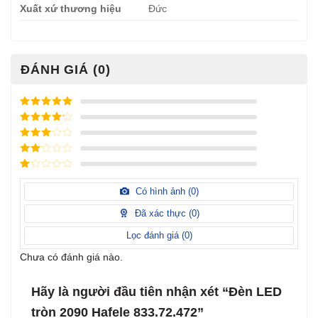
Xuất xứ thương hiệu
Đức
ĐÁNH GIÁ (0)
Được xếp
hạng
5
5
Được xếp
sao
hạng
4
5
Được
sao
xếp
Được
hạng
3
xếp
5 sao
Được
hạng
xếp
Có hình ảnh (
0
)
2
5
hạng
sao
1
Đã xác thực (
0
)
5
sao
Lọc đánh giá (
0
)
Chưa có đánh giá nào.
Hãy là người đầu tiên nhận xét “Đèn LED
tròn 2090 Hafele 833.72.472”