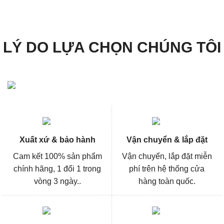
1.062.600₫.
là:
3.300.000₫.
là:
796.000₫.
2.475
LÝ DO LỰA CHỌN CHÚNG TÔI
Xuất xứ & bảo hành
Vận chuyển & lắp đặt
Cam kết 100% sản phẩm
Vận chuyển, lắp đặt miễn
chính hãng, 1 đổi 1 trong
phí trên hệ thống cửa
vòng 3 ngày..
hàng toàn quốc.