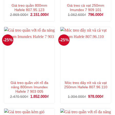
Giá treo quần 800mm
Giá treo cà vạt 250mm
Hafele 807.95.123
Imundex 7 909 101
Giá
2.151.000
₫
Giá
Giá
796.000
₫
Giá
2.869.000
₫
1.062.600
₫
gốc
hiện
gốc
hiện
là:
tại
là:
tại
2.869.000₫.
là:
1.062.600₫.
là:
2.151.000₫.
796.00
-25%
-25%
Giá treo quần với rổ đa
Móc treo dây nít và cà vạt
năng 800mm Imundex
250mm Hafele 807.96.110
Hafele 7 903 005
Giá
1.852.000
₫
Giá
Giá
978.000
₫
Giá
2.470.500
₫
1.304.000
₫
gốc
hiện
gốc
hiện
là:
tại
là:
tại
2.470.500₫.
là:
1.304.000₫.
là:
1.852.000₫.
978.00