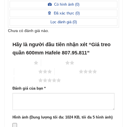
hạng
xếp
Có hình ảnh (
0
)
2
5
hạng
sao
1
Đã xác thực (
0
)
5
sao
Lọc đánh giá (
0
)
Chưa có đánh giá nào.
Hãy là người đầu tiên nhận xét “Giá treo
quần 600mm Hafele 807.95.811”
1 trên 5 sao
2 trên 5 sao
3 trên 5 sao
4 trên 5 sao
5 trên 5 sao
Đánh giá của bạn
*
Hình ảnh (Dung lượng tối đa: 1024 KB, tối đa 5 hình ảnh)