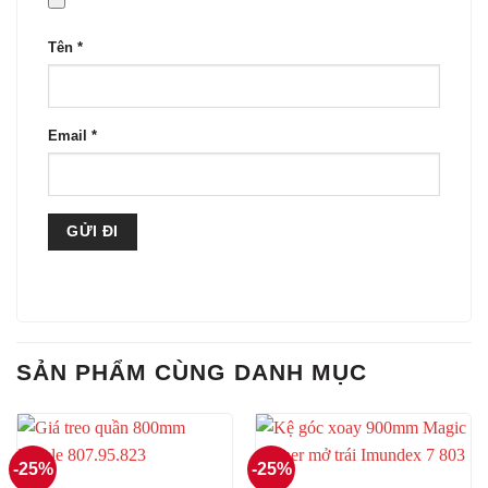
Tên
*
Email
*
SẢN PHẨM CÙNG DANH MỤC
-25%
-25%