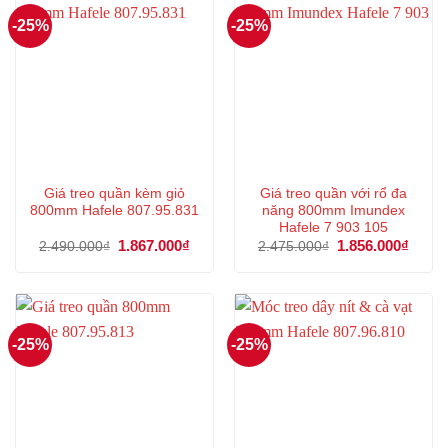
-25%
-25%
Giá treo quần kèm giỏ
Giá treo quần với rổ đa
800mm Hafele 807.95.831
năng 800mm Imundex
Hafele 7 903 105
Giá
1.867.000
₫
Giá
Giá
1.856.000
₫
Giá
2.490.000
₫
2.475.000
₫
gốc
hiện
gốc
hiện
là:
tại
là:
tại
2.490.000₫.
là:
2.475.000₫.
là:
1.867.000₫.
1.856
-25%
-25%