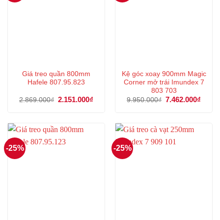
Giá treo quần 800mm
Kệ góc xoay 900mm Magic
Hafele 807.95.823
Corner mở trái Imundex 7
803 703
Giá
2.151.000
₫
Giá
Giá
7.462.000
₫
Giá
2.869.000
₫
9.950.000
₫
gốc
hiện
gốc
hiện
là:
tại
là:
tại
2.869.000₫.
là:
9.950.000₫.
là:
2.151.000₫.
7.462
-25%
-25%