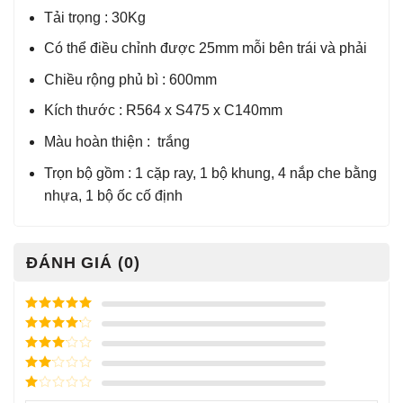
Tải trọng : 30Kg
Có thể điều chỉnh được 25mm mỗi bên trái và phải
Chiều rộng phủ bì : 600mm
Kích thước : R564 x S475 x C140mm
Màu hoàn thiện : trắng
Trọn bộ gồm : 1 cặp ray, 1 bộ khung, 4 nắp che bằng
nhựa, 1 bộ ốc cố định
ĐÁNH GIÁ (0)
Được xếp
hạng
5
5
Được xếp
sao
hạng
4
5
Được
sao
xếp
Được
hạng
3
xếp
5 sao
Được