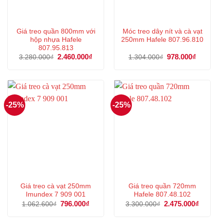
Giá treo quần 800mm với
Móc treo dây nít và cà vạt
hộp nhựa Hafele
250mm Hafele 807.96.810
807.95.813
Giá
2.460.000
₫
Giá
Giá
978.000
₫
Giá
3.280.000
₫
1.304.000
₫
gốc
hiện
gốc
hiện
là:
tại
là:
tại
3.280.000₫.
là:
1.304.000₫.
là:
2.460.000₫.
978.00
-25%
-25%
Giá treo cà vạt 250mm
Giá treo quần 720mm
Imundex 7 909 001
Hafele 807.48.102
Giá
796.000
₫
Giá
Giá
2.475.000
₫
Giá
1.062.600
₫
3.300.000
₫
gốc
hiện
gốc
hiện
là:
tại
là:
tại