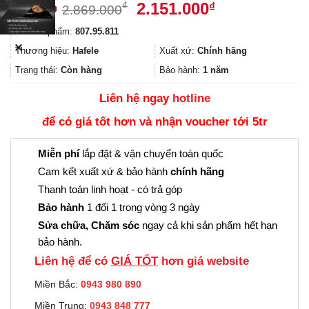
Giá
Giá
2.151.000
₫
₫
2.869.000
gốc
hiện
Mã sản phẩm:
807.95.811
là:
tại
✕
2.869.000₫.
là:
Thương hiệu:
Hafele
Xuất xứ:
Chính hãng
2.151.000₫.
Trạng thái:
Còn hàng
Bảo hành:
1 năm
Liên hệ ngay
hotline
để có giá tốt hơn và nhận voucher tới 5tr
Miễn phí
lắp đặt & vận chuyển toàn quốc
Cam kết xuất xứ & bảo hành
chính hãng
Thanh toán linh hoạt - có trả góp
Bảo hành
1 đổi 1 trong vòng 3 ngày
Sửa chữa, Chăm sóc
ngay cả khi sản phẩm hết hạn
bảo hành.
Liên hệ để có
GIÁ TỐT
hơn giá website
Miền Bắc:
0943 980 890
Miền Trung:
0943 848 777