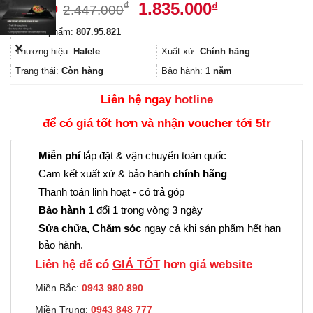
Giá
Giá
1.835.000
₫
₫
2.447.000
gốc
hiện
Mã sản phẩm:
807.95.821
là:
tại
✕
2.447.000₫.
là:
Thương hiệu:
Hafele
Xuất xứ:
Chính hãng
1.835.000₫.
Trạng thái:
Còn hàng
Bảo hành:
1 năm
Liên hệ ngay
hotline
để có giá tốt hơn và nhận voucher tới 5tr
Miễn phí
lắp đặt & vận chuyển toàn quốc
Cam kết xuất xứ & bảo hành
chính hãng
Thanh toán linh hoạt - có trả góp
Bảo hành
1 đổi 1 trong vòng 3 ngày
Sửa chữa, Chăm sóc
ngay cả khi sản phẩm hết hạn
bảo hành.
Liên hệ để có
GIÁ TỐT
hơn giá website
Miền Bắc:
0943 980 890
Miền Trung:
0943 848 777