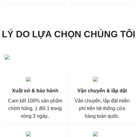
là:
tại
là:
tại
2.490.000₫.
là:
1.062.600₫.
là:
1.867.000₫.
796.00
LÝ DO LỰA CHỌN CHÚNG TÔI
Xuất xứ & bảo hành
Vận chuyển & lắp đặt
Cam kết 100% sản phẩm
Vận chuyển, lắp đặt miễn
chính hãng, 1 đổi 1 trong
phí trên hệ thống cửa
vòng 3 ngày..
hàng toàn quốc.