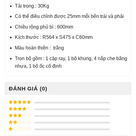
Tải trọng : 30Kg
Có thể điều chỉnh được 25mm mỗi bên trái và phải
Chiều rộng phủ bì : 600mm
Kích thước : R564 x S475 x C60mm
Màu hoàn thiện : trắng
Trọn bộ gồm : 1 cặp ray, 1 bộ khung, 4 nắp che bằng
nhựa, 1 bộ ốc cố định
ĐÁNH GIÁ (0)
Được xếp
hạng
5
5
Được xếp
sao
hạng
4
5
Được
sao
xếp
Được
hạng
3
xếp
5 sao
Được