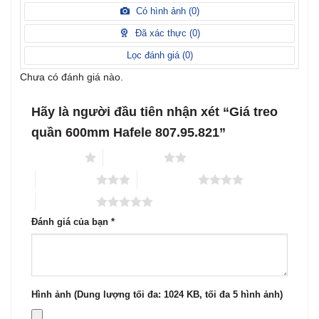
hạng
xếp
Có hình ảnh (
0
)
2
5
hạng
sao
1
Đã xác thực (
0
)
5
sao
Lọc đánh giá (
0
)
Chưa có đánh giá nào.
Hãy là người đầu tiên nhận xét “Giá treo
quần 600mm Hafele 807.95.821”
1 trên 5 sao
2 trên 5 sao
3 trên 5 sao
4 trên 5 sao
5 trên 5 sao
Đánh giá của bạn
*
Hình ảnh (Dung lượng tối đa: 1024 KB, tối đa 5 hình ảnh)