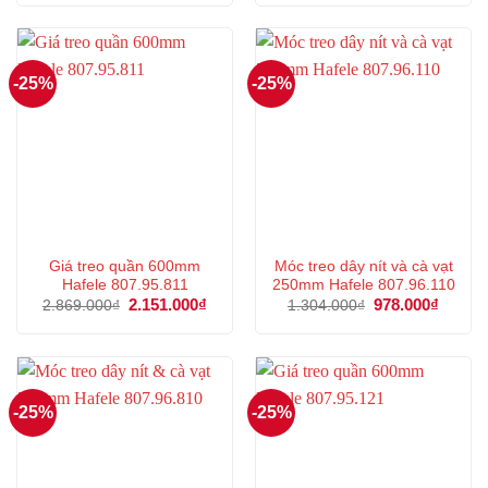
là:
tại
là:
tại
9.950.000₫.
là:
3.280.000₫.
là:
7.462.000₫.
2.460
-25%
-25%
Giá treo quần 600mm
Móc treo dây nít và cà vạt
Hafele 807.95.811
250mm Hafele 807.96.110
Giá
2.151.000
₫
Giá
Giá
978.000
₫
Giá
2.869.000
₫
1.304.000
₫
gốc
hiện
gốc
hiện
là:
tại
là:
tại
2.869.000₫.
là:
1.304.000₫.
là:
2.151.000₫.
978.00
-25%
-25%