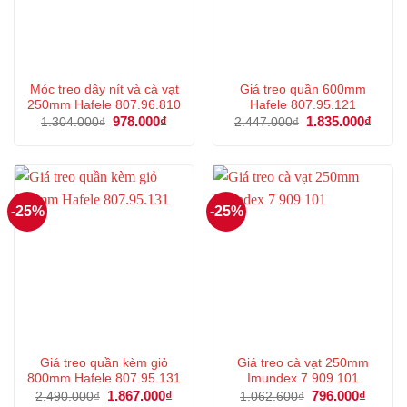
Móc treo dây nít và cà vạt
Giá treo quần 600mm
250mm Hafele 807.96.810
Hafele 807.95.121
Giá
978.000
₫
Giá
Giá
1.835.000
₫
Giá
1.304.000
₫
2.447.000
₫
gốc
hiện
gốc
hiện
là:
tại
là:
tại
1.304.000₫.
là:
2.447.000₫.
là:
978.000₫.
1.835
-25%
-25%
Giá treo quần kèm giỏ
Giá treo cà vạt 250mm
800mm Hafele 807.95.131
Imundex 7 909 101
Giá
1.867.000
₫
Giá
Giá
796.000
₫
Giá
2.490.000
₫
1.062.600
₫
gốc
hiện
gốc
hiện