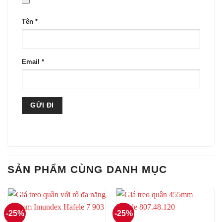
Tên
*
Email
*
SẢN PHẨM CÙNG DANH MỤC
-25%
-25%