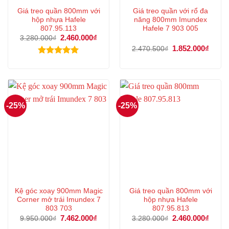
Giá treo quần 800mm với
Giá treo quần với rổ đa
hộp nhựa Hafele
năng 800mm Imundex
807.95.113
Hafele 7 903 005
Giá
2.460.000
₫
Giá
3.280.000
₫
gốc
hiện
Giá
1.852.000
₫
Giá
2.470.500
₫
là:
tại
gốc
hiện
3.280.000₫.
là:
là:
tại
Được xếp
2.460.000₫.
2.470.500₫.
là:
hạng
5.00
1.852
5 sao
-25%
-25%
Kệ góc xoay 900mm Magic
Giá treo quần 800mm với
Corner mở trái Imundex 7
hộp nhựa Hafele
803 703
807.95.813
Giá
7.462.000
₫
Giá
Giá
2.460.000
₫
Giá
9.950.000
₫
3.280.000
₫
gốc
hiện
gốc
hiện