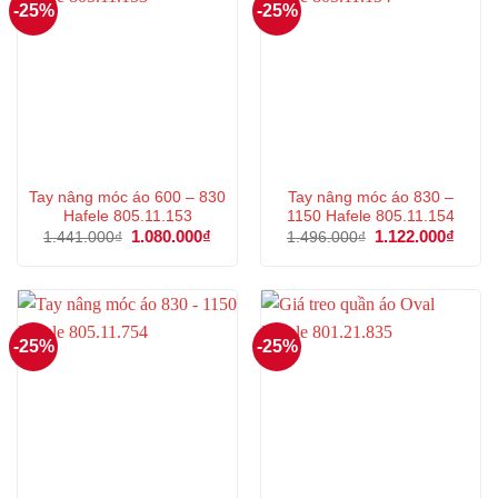
-25%
-25%
Tay nâng móc áo 600 – 830
Tay nâng móc áo 830 –
Hafele 805.11.153
1150 Hafele 805.11.154
Giá
1.080.000
₫
Giá
Giá
1.122.000
₫
Giá
1.441.000
₫
1.496.000
₫
gốc
hiện
gốc
hiện
là:
tại
là:
tại
1.441.000₫.
là:
1.496.000₫.
là:
1.080.000₫.
1.122
-25%
-25%