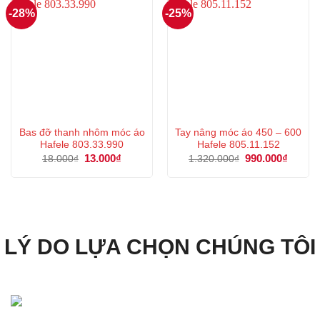
-28%
-25%
Bas đỡ thanh nhôm móc áo
Tay nâng móc áo 450 – 600
Hafele 803.33.990
Hafele 805.11.152
Giá
13.000
₫
Giá
Giá
990.000
₫
Giá
18.000
₫
1.320.000
₫
gốc
hiện
gốc
hiện
là:
tại
là:
tại
18.000₫.
là:
1.320.000₫.
là:
13.000₫.
990.00
LÝ DO LỰA CHỌN CHÚNG TÔI