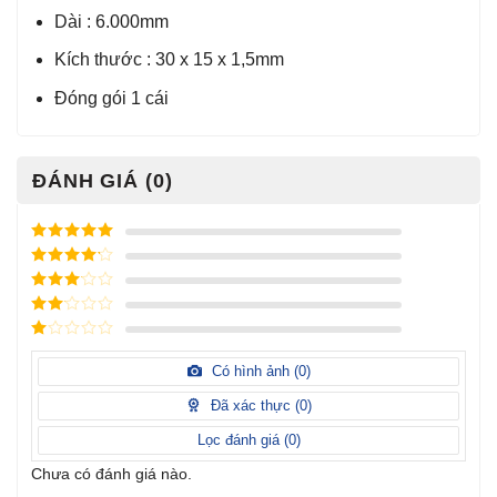
Dài : 6.000mm
Kích thước : 30 x 15 x 1,5mm
Đóng gói 1 cái
ĐÁNH GIÁ (0)
Được xếp
hạng
5
5
Được xếp
sao
hạng
4
5
Được
sao
xếp
Được
hạng
3
xếp
5 sao
Được
hạng
xếp
Có hình ảnh (
0
)
2
5
hạng
sao
1
Đã xác thực (
0
)
5
sao
Lọc đánh giá (
0
)
Chưa có đánh giá nào.