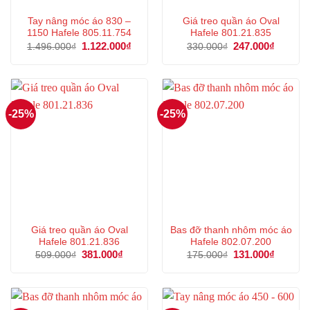
Tay nâng móc áo 830 –
Giá treo quần áo Oval
1150 Hafele 805.11.754
Hafele 801.21.835
Giá
1.122.000
₫
Giá
Giá
247.000
₫
Giá
1.496.000
₫
330.000
₫
gốc
hiện
gốc
hiện
là:
tại
là:
tại
1.496.000₫.
là:
330.000₫.
là:
1.122.000₫.
247.000
-25%
-25%
Giá treo quần áo Oval
Bas đỡ thanh nhôm móc áo
Hafele 801.21.836
Hafele 802.07.200
Giá
381.000
₫
Giá
Giá
131.000
₫
Giá
509.000
₫
175.000
₫
gốc
hiện
gốc
hiện
là:
tại
là:
tại
509.000₫.
là:
175.000₫.
là:
381.000₫.
131.000