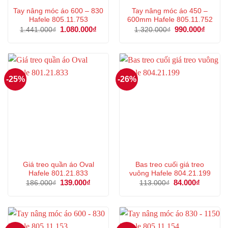
Tay nâng móc áo 600 – 830
Tay nâng móc áo 450 –
Hafele 805.11.753
600mm Hafele 805.11.752
Giá
1.080.000
₫
Giá
Giá
990.000
₫
Giá
1.441.000
₫
1.320.000
₫
gốc
hiện
gốc
hiện
là:
tại
là:
tại
1.441.000₫.
là:
1.320.000₫.
là:
1.080.000₫.
990.00
-25%
-26%
Giá treo quần áo Oval
Bas treo cuối giá treo
Hafele 801.21.833
vuông Hafele 804.21.199
Giá
139.000
₫
Giá
Giá
84.000
₫
Giá
186.000
₫
113.000
₫
gốc
hiện
gốc
hiện
là:
tại
là:
tại
186.000₫.
là:
113.000₫.
là:
139.000₫.
84.000₫.