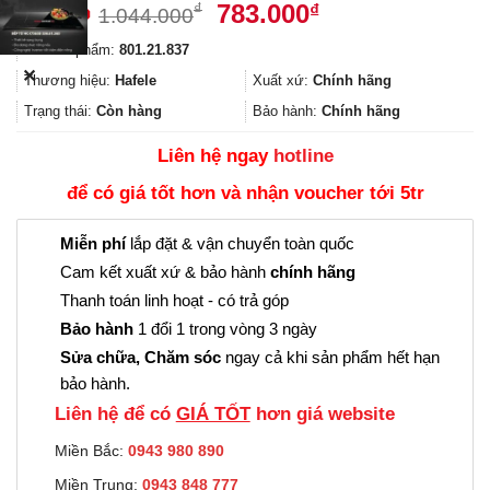
Giá
Giá
783.000
₫
₫
1.044.000
gốc
hiện
Mã sản phẩm:
801.21.837
là:
tại
✕
1.044.000₫.
là:
Thương hiệu:
Hafele
Xuất xứ:
Chính hãng
783.000₫.
Trạng thái:
Còn hàng
Bảo hành:
Chính hãng
Liên hệ ngay
hotline
để có giá tốt hơn và nhận voucher tới 5tr
Miễn phí
lắp đặt & vận chuyển toàn quốc
Cam kết xuất xứ & bảo hành
chính hãng
Thanh toán linh hoạt - có trả góp
Bảo hành
1 đổi 1 trong vòng 3 ngày
Sửa chữa, Chăm sóc
ngay cả khi sản phẩm hết hạn
bảo hành.
Liên hệ để có
GIÁ TỐT
hơn giá website
Miền Bắc:
0943 980 890
Miền Trung:
0943 848 777