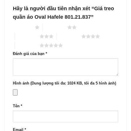
Hãy là người đầu tiên nhận xét “Giá treo
quần áo Oval Hafele 801.21.837”
1 trên 5 sao
2 trên 5 sao
3 trên 5 sao
4 trên 5 sao
5 trên 5 sao
Đánh giá của bạn
*
Hình ảnh (Dung lượng tối đa: 1024 KB, tối đa 5 hình ảnh)
Tên
*
Email
*