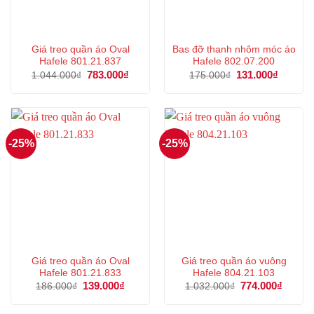
Giá treo quần áo Oval
Bas đỡ thanh nhôm móc áo
Hafele 801.21.837
Hafele 802.07.200
Giá
783.000
₫
Giá
Giá
131.000
₫
Giá
1.044.000
₫
175.000
₫
gốc
hiện
gốc
hiện
là:
tại
là:
tại
1.044.000₫.
là:
175.000₫.
là:
783.000₫.
131.000
-25%
-25%
Giá treo quần áo Oval
Giá treo quần áo vuông
Hafele 801.21.833
Hafele 804.21.103
Giá
139.000
₫
Giá
Giá
774.000
₫
Giá
186.000
₫
1.032.000
₫
gốc
hiện
gốc
hiện
là:
tại
là:
tại
186.000₫.
là:
1.032.000₫.
là: