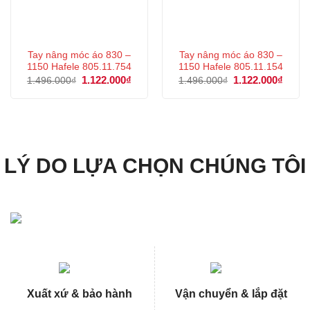
Tay nâng móc áo 830 –
Tay nâng móc áo 830 –
1150 Hafele 805.11.754
1150 Hafele 805.11.154
Giá
1.122.000
₫
Giá
Giá
1.122.000
₫
Giá
1.496.000
₫
1.496.000
₫
gốc
hiện
gốc
hiện
là:
tại
là:
tại
1.496.000₫.
là:
1.496.000₫.
là:
1.122.000₫.
1.122
LÝ DO LỰA CHỌN CHÚNG TÔI
Xuất xứ & bảo hành
Vận chuyển & lắp đặt