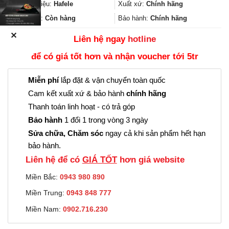
100.000₫.
là:
Thương hiệu:
Hafele
Xuất xứ:
Chính hãng
75.000₫.
Trạng thái:
Còn hàng
Bảo hành:
Chính hãng
✕
Liên hệ ngay
hotline
để có giá tốt hơn và nhận voucher tới 5tr
Miễn phí
lắp đặt & vận chuyển toàn quốc
Cam kết xuất xứ & bảo hành
chính hãng
Thanh toán linh hoạt - có trả góp
Bảo hành
1 đổi 1 trong vòng 3 ngày
Sửa chữa, Chăm sóc
ngay cả khi sản phẩm hết hạn
bảo hành.
Liên hệ để có
GIÁ TỐT
hơn giá website
Miền Bắc:
0943 980 890
Miền Trung:
0943 848 777
Miền Nam:
0902.716.230