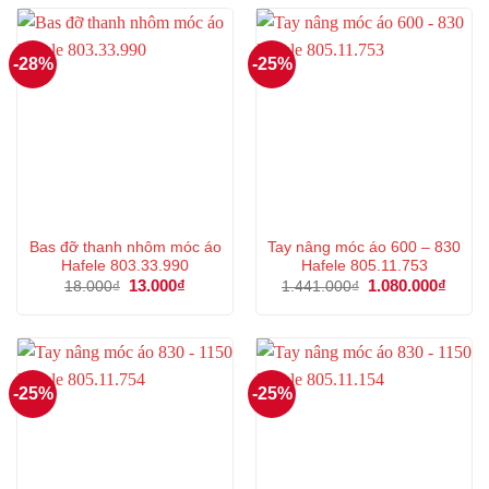
139.000₫.
774.00
-28%
-25%
Bas đỡ thanh nhôm móc áo
Tay nâng móc áo 600 – 830
Hafele 803.33.990
Hafele 805.11.753
Giá
13.000
₫
Giá
Giá
1.080.000
₫
Giá
18.000
₫
1.441.000
₫
gốc
hiện
gốc
hiện
là:
tại
là:
tại
18.000₫.
là:
1.441.000₫.
là:
13.000₫.
1.080
-25%
-25%