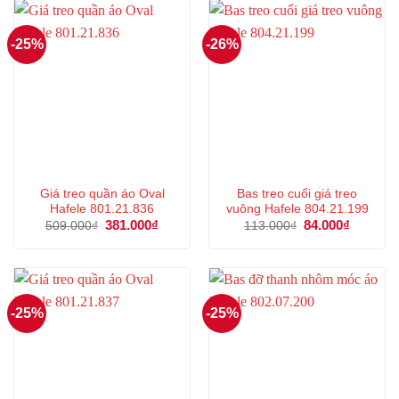
21.000₫.
247.000
-25%
-26%
Giá treo quần áo Oval
Bas treo cuối giá treo
Hafele 801.21.836
vuông Hafele 804.21.199
Giá
381.000
₫
Giá
Giá
84.000
₫
Giá
509.000
₫
113.000
₫
gốc
hiện
gốc
hiện
là:
tại
là:
tại
509.000₫.
là:
113.000₫.
là:
381.000₫.
84.000₫.
-25%
-25%