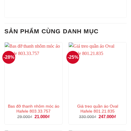
SẢN PHẨM CÙNG DANH MỤC
-28%
-25%
Bas đỡ thanh nhôm móc áo
Giá treo quần áo Oval
Hafele 803.33.757
Hafele 801.21.835
Giá
21.000
₫
Giá
Giá
247.000
₫
Giá
29.000
₫
330.000
₫
gốc
hiện
gốc
hiện
là:
tại
là:
tại
29.000₫.
là:
330.000₫.
là: