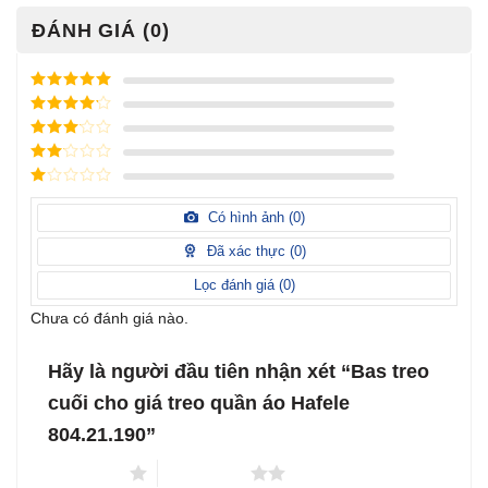
ĐÁNH GIÁ (0)
Được xếp
hạng
5
5
Được xếp
sao
hạng
4
5
Được
sao
xếp
Được
hạng
3
xếp
5 sao
Được
hạng
xếp
Có hình ảnh (
0
)
2
5
hạng
sao
1
Đã xác thực (
0
)
5
sao
Lọc đánh giá (
0
)
Chưa có đánh giá nào.
Hãy là người đầu tiên nhận xét “Bas treo
cuối cho giá treo quần áo Hafele
804.21.190”
1 trên 5 sao
2 trên 5 sao