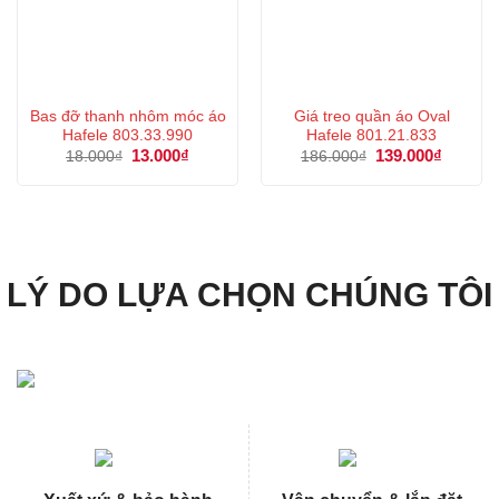
Bas đỡ thanh nhôm móc áo
Giá treo quần áo Oval
Hafele 803.33.990
Hafele 801.21.833
Giá
13.000
₫
Giá
Giá
139.000
₫
Giá
18.000
₫
186.000
₫
gốc
hiện
gốc
hiện
là:
tại
là:
tại
18.000₫.
là:
186.000₫.
là:
13.000₫.
139.000
LÝ DO LỰA CHỌN CHÚNG TÔI