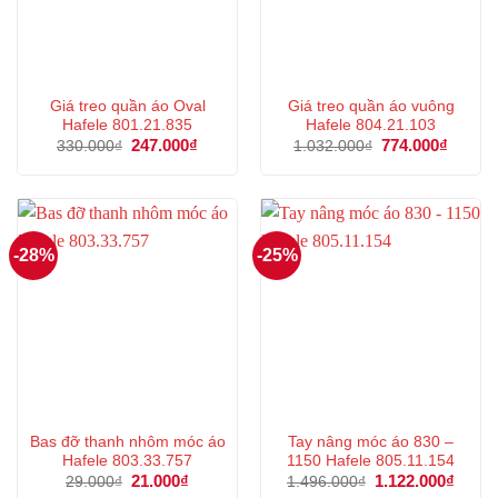
Giá treo quần áo Oval
Giá treo quần áo vuông
Hafele 801.21.835
Hafele 804.21.103
Giá
247.000
₫
Giá
Giá
774.000
₫
Giá
330.000
₫
1.032.000
₫
gốc
hiện
gốc
hiện
là:
tại
là:
tại
330.000₫.
là:
1.032.000₫.
là:
247.000₫.
774.00
-28%
-25%
Bas đỡ thanh nhôm móc áo
Tay nâng móc áo 830 –
Hafele 803.33.757
1150 Hafele 805.11.154
Giá
21.000
₫
Giá
Giá
1.122.000
₫
Giá
29.000
₫
1.496.000
₫
gốc
hiện
gốc
hiện