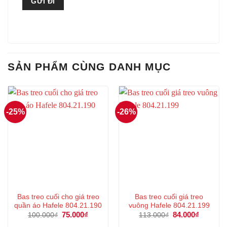
SẢN PHẨM CÙNG DANH MỤC
-25%
-26%
Bas treo cuối cho giá treo
Bas treo cuối giá treo
quần áo Hafele 804.21.190
vuông Hafele 804.21.199
Giá
75.000
₫
Giá
Giá
84.000
₫
Giá
100.000
₫
113.000
₫
gốc
hiện
gốc
hiện