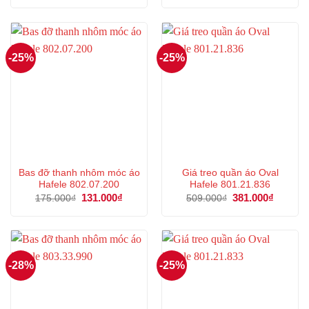
là:
tại
là:
tại
29.000₫.
là:
1.496.000₫.
là:
21.000₫.
1.122
-25%
-25%
Bas đỡ thanh nhôm móc áo
Giá treo quần áo Oval
Hafele 802.07.200
Hafele 801.21.836
Giá
131.000
₫
Giá
Giá
381.000
₫
Giá
175.000
₫
509.000
₫
gốc
hiện
gốc
hiện
là:
tại
là:
tại
175.000₫.
là:
509.000₫.
là:
131.000₫.
381.000
-28%
-25%