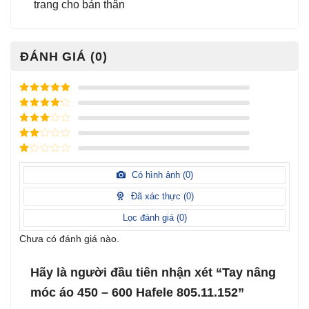
trang cho bản thân
ĐÁNH GIÁ (0)
Được xếp
hạng
5
5
Được xếp
sao
hạng
4
5
Được
sao
xếp
Được
hạng
3
xếp
5 sao
Được
hạng
xếp
Có hình ảnh (
0
)
2
5
hạng
sao
1
Đã xác thực (
0
)
5
sao
Lọc đánh giá (
0
)
Chưa có đánh giá nào.
Hãy là người đầu tiên nhận xét “Tay nâng
móc áo 450 – 600 Hafele 805.11.152”