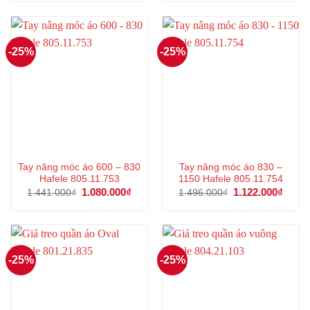
là:
tại
là:
tại
100.000₫.
là:
113.000₫.
là:
75.000₫.
84.000₫.
-25%
-25%
Tay nâng móc áo 600 – 830
Tay nâng móc áo 830 –
Hafele 805.11.753
1150 Hafele 805.11.754
Giá
1.080.000
₫
Giá
Giá
1.122.000
₫
Giá
1.441.000
₫
1.496.000
₫
gốc
hiện
gốc
hiện
là:
tại
là:
tại
1.441.000₫.
là:
1.496.000₫.
là:
1.080.000₫.
1.122
-25%
-25%