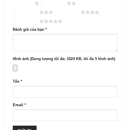
1 trên 5 sao
2 trên 5 sao
3 trên 5 sao
4 trên 5 sao
5 trên 5 sao
Đánh giá của bạn
*
Hình ảnh (Dung lượng tối đa: 1024 KB, tối đa 5 hình ảnh)
Tên
*
Email
*