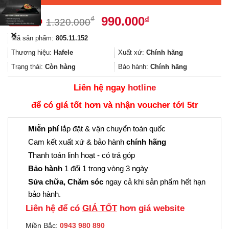
Giá
Giá
990.000
₫
₫
1.320.000
gốc
hiện
✕
Mã sản phẩm:
805.11.152
là:
tại
1.320.000₫.
là:
Thương hiệu:
Hafele
Xuất xứ:
Chính hãng
990.000₫.
Trạng thái:
Còn hàng
Bảo hành:
Chính hãng
Liên hệ ngay
hotline
để có giá tốt hơn và nhận voucher tới 5tr
Miễn phí
lắp đặt & vận chuyển toàn quốc
Cam kết xuất xứ & bảo hành
chính hãng
Thanh toán linh hoạt - có trả góp
Bảo hành
1 đổi 1 trong vòng 3 ngày
Sửa chữa, Chăm sóc
ngay cả khi sản phẩm hết hạn
bảo hành.
Liên hệ để có
GIÁ TỐT
hơn giá website
Miền Bắc:
0943 980 890