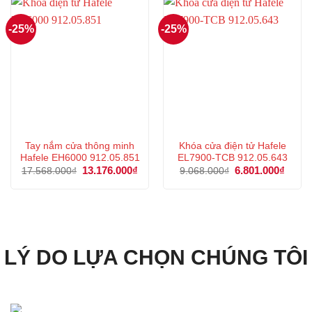
-25%
-25%
Tay nắm cửa thông minh
Khóa cửa điện tử Hafele
Hafele EH6000 912.05.851
EL7900-TCB 912.05.643
Giá
13.176.000
₫
Giá
Giá
6.801.000
₫
Giá
17.568.000
₫
9.068.000
₫
gốc
hiện
gốc
hiện
là:
tại
là:
tại
17.568.000₫.
là:
9.068.000₫.
là:
13.176.000₫.
6.801
LÝ DO LỰA CHỌN CHÚNG TÔI