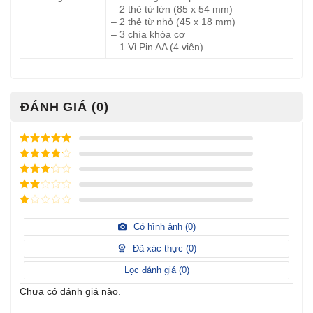
– 2 thẻ từ lớn (85 x 54 mm)
– 2 thẻ từ nhỏ (45 x 18 mm)
– 3 chìa khóa cơ
– 1 Vỉ Pin AA (4 viên)
ĐÁNH GIÁ (0)
Được xếp
hạng
5
5
Được xếp
sao
hạng
4
5
Được
sao
xếp
Được
hạng
3
xếp
5 sao
Được
hạng
xếp
Có hình ảnh (
0
)
2
5
hạng
sao
1
Đã xác thực (
0
)
5
sao
Lọc đánh giá (
0
)
Chưa có đánh giá nào.