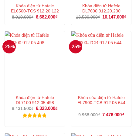
Khóa điện tử Hafele
Khóa điện tử Hafele
EL6500-TCS 912.20.122
DL7600 912.20.230
Giá
6.682.000
₫
Giá
Giá
10.147.000
₫
Giá
8.910.000
₫
13.530.000
₫
gốc
hiện
gốc
hiện
là:
tại
là:
tại
8.910.000₫.
là:
13.530.000₫.
là:
6.682.000₫.
10.1
-25%
-25%
Khóa điện tử Hafele
Khóa cửa điện tử Hafele
DL7100 912.05.498
EL7900-TCB 912.05.644
Giá
6.323.000
₫
Giá
8.431.500
₫
gốc
hiện
Giá
7.476.000
₫
Giá
9.968.000
₫
là:
tại
gốc
hiện
8.431.500₫.
là:
là:
tại
Được xếp
6.323.000₫.
9.968.000₫.
là:
hạng
5.00
7.476
5 sao