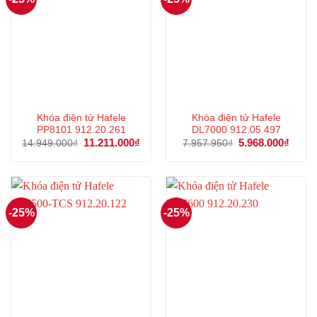
Khóa điện tử Hafele
Khóa điện tử Hafele
PP8101 912.20.261
DL7000 912.05.497
Giá
11.211.000
₫
Giá
Giá
5.968.000
₫
Giá
14.949.000
₫
7.957.950
₫
gốc
hiện
gốc
hiện
là:
tại
là:
tại
14.949.000₫.
là:
7.957.950₫.
là:
11.211.000₫.
5.968
-25%
-25%