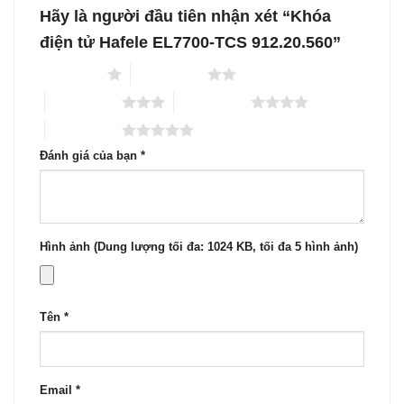
Hãy là người đầu tiên nhận xét “Khóa
điện tử Hafele EL7700-TCS 912.20.560”
1 trên 5 sao
2 trên 5 sao
3 trên 5 sao
4 trên 5 sao
5 trên 5 sao
Đánh giá của bạn
*
Hình ảnh (Dung lượng tối đa: 1024 KB, tối đa 5 hình ảnh)
Tên
*
Email
*