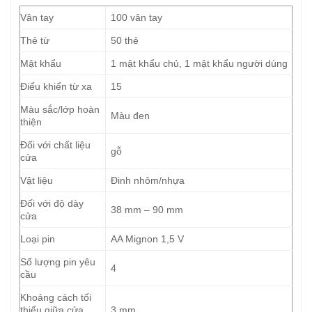
Vân tay
100 vân tay
Thẻ từ
50 thẻ
Mật khẩu
1 mật khẩu chủ, 1 mật khẩu người dùng
Điểu khiển từ xa
15
Màu sắc/lớp hoàn
Màu đen
thiện
Đối với chất liệu
gỗ
cửa
Vật liệu
Đinh nhôm/nhựa
Đối với độ dày
38 mm – 90 mm
cửa
Loại pin
AA Mignon 1,5 V
Số lượng pin yêu
4
cầu
Khoảng cách tối
thiểu giữa cửa
3 mm