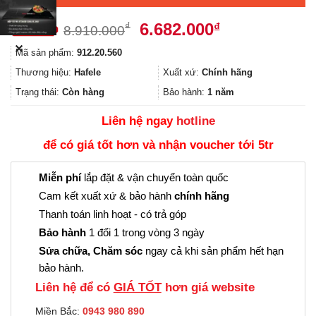
Giá
Giá
6.682.000
₫
₫
8.910.000
gốc
hiện
✕
Mã sản phẩm:
912.20.560
là:
tại
8.910.000₫.
là:
Thương hiệu:
Hafele
Xuất xứ:
Chính hãng
6.682.000₫.
Trạng thái:
Còn hàng
Bảo hành:
1 năm
Liên hệ ngay
hotline
để có giá tốt hơn và nhận voucher tới 5tr
Miễn phí
lắp đặt & vận chuyển toàn quốc
Cam kết xuất xứ & bảo hành
chính hãng
Thanh toán linh hoạt - có trả góp
Bảo hành
1 đổi 1 trong vòng 3 ngày
Sửa chữa, Chăm sóc
ngay cả khi sản phẩm hết hạn
bảo hành.
Liên hệ để có
GIÁ TỐT
hơn giá website
Miền Bắc:
0943 980 890