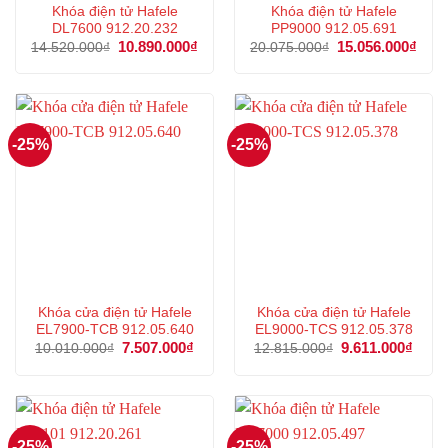
Khóa điện tử Hafele
Khóa điện tử Hafele
DL7600 912.20.232
PP9000 912.05.691
Giá
10.890.000
₫
Giá
Giá
15.056.000
₫
Giá
14.520.000
₫
20.075.000
₫
gốc
hiện
gốc
hiện
là:
tại
là:
tại
14.520.000₫.
là:
20.075.000₫.
là:
10.890.000₫.
15.0
-25%
-25%
Khóa cửa điện tử Hafele
Khóa cửa điện tử Hafele
EL7900-TCB 912.05.640
EL9000-TCS 912.05.378
Giá
7.507.000
₫
Giá
Giá
9.611.000
₫
Giá
10.010.000
₫
12.815.000
₫
gốc
hiện
gốc
hiện
là:
tại
là:
tại
10.010.000₫.
là:
12.815.000₫.
là:
7.507.000₫.
9.611
-25%
-25%