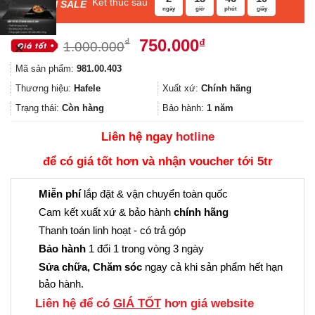
Kết thúc sau
F
ASH SALE
ngày
giờ
phút
giây
Giá
Giá
750.000
₫
₫
1.000.000
✕
gốc
hiện
Mã sản phẩm:
981.00.403
là:
tại
1.000.000₫.
là:
Thương hiệu:
Hafele
Xuất xứ:
Chính hãng
750.000₫.
Trạng thái:
Còn hàng
Bảo hành:
1 năm
Liên hệ ngay
hotline
để có giá tốt hơn và nhận voucher tới 5tr
Miễn phí
lắp đặt & vận chuyển toàn quốc
Cam kết xuất xứ & bảo hành
chính hãng
Thanh toán linh hoạt - có trả góp
Bảo hành
1 đổi 1 trong vòng 3 ngày
Sửa chữa, Chăm sóc
ngay cả khi sản phẩm hết hạn
bảo hành.
Liên hệ để có
GIÁ TỐT
hơn giá website