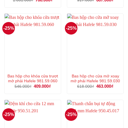
1.051.000
₫
917.000
₫
gốc
hiện
gốc
hiện
là:
tại
là:
tại
1.051.000₫.
là:
917.000₫.
là:
788.000₫.
687.000
-25%
-25%
Bas hộp cho khóa cửa trượt
Bas hộp cho cửa mở xoay
mở phải Hafele 981.59.060
mở phải Hafele 981.59.030
Giá
409.000
₫
Giá
Giá
463.000
₫
Giá
546.000
₫
618.000
₫
gốc
hiện
gốc
hiện
là:
tại
là:
tại
546.000₫.
là:
618.000₫.
là:
409.000₫.
463.000
-25%
-25%