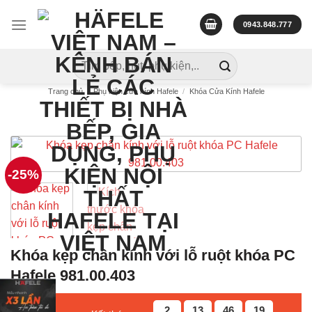
Skip
to
0943.848.777
content
Tìm
kiếm:
Trang chủ
/
Phụ kiện cửa kính Hafele
/
Khóa Cửa Kính Hafele
-25%
Khóa kẹp chân kính với lỗ ruột khóa PC
Hafele 981.00.403
2
13
46
19