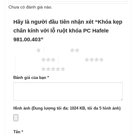
Chưa có đánh giá nào.
Hãy là người đầu tiên nhận xét “Khóa kẹp
chân kính với lỗ ruột khóa PC Hafele
981.00.403”
1 trên 5 sao
2 trên 5 sao
3 trên 5 sao
4 trên 5 sao
5 trên 5 sao
Đánh giá của bạn
*
Hình ảnh (Dung lượng tối đa: 1024 KB, tối đa 5 hình ảnh)
Tên
*