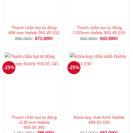
Thanh chắn bụi tự động
Thanh chắn bụi tự động
458 mm Hafele 950.45.012
1333mm Hafele 950.45.019
Giá
671.000
₫
Giá
Giá
643.000
₫
Giá
895.000
₫
858.000
₫
gốc
hiện
gốc
hiện
là:
tại
là:
tại
895.000₫.
là:
858.000₫.
là:
671.000₫.
643.000
-25%
-25%
Thanh chắn bụi tự động
Khóa kẹp chân kính Hafele
1130 mm Hafele
489.81.030
950.05.345
Giá
788.000
₫
Giá
Giá
687.000
₫
Giá