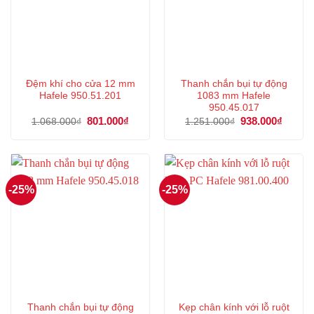
Đệm khí cho cửa 12 mm
Thanh chắn bụi tự động
Hafele 950.51.201
1083 mm Hafele
950.45.017
Giá
801.000
₫
Giá
Giá
938.000
₫
Giá
1.068.000
₫
1.251.000
₫
gốc
hiện
gốc
hiện
là:
tại
là:
tại
1.068.000₫.
là:
1.251.000₫.
là:
801.000₫.
938.00
-25%
-25%
Thanh chắn bụi tự động
Kẹp chân kính với lỗ ruột