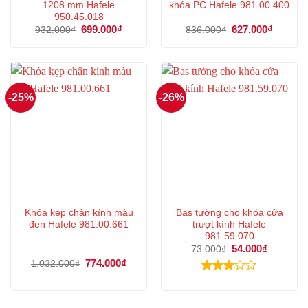
1208 mm Hafele
khóa PC Hafele 981.00.400
950.45.018
Giá
699.000
₫
Giá
Giá
627.000
₫
Giá
932.000
₫
836.000
₫
gốc
hiện
gốc
hiện
là:
tại
là:
tại
932.000₫.
là:
836.000₫.
là:
699.000₫.
627.000
-25%
-26%
Khóa kẹp chân kính màu
Bas tường cho khóa cửa
đen Hafele 981.00.661
trượt kính Hafele
981.59.070
Giá
54.000
₫
Giá
73.000
₫
gốc
hiện
Giá
774.000
₫
Giá
1.032.000
₫
là:
tại
gốc
hiện
73.000₫.
là:
là:
tại
Được
54.000₫.
1.032.000₫.
là:
xếp
774.000₫.
hạng