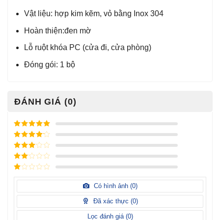
Vật liệu: hợp kim kẽm, vỏ bằng Inox 304
Hoàn thiện:đen mờ
Lỗ ruột khóa PC (cửa đi, cửa phòng)
Đóng gói: 1 bộ
ĐÁNH GIÁ (0)
Được xếp
hạng
5
5
Được xếp
sao
hạng
4
5
Được
sao
xếp
Được
hạng
3
xếp
5 sao
Được
hạng
xếp
Có hình ảnh (
0
)
2
5
hạng
sao
1
Đã xác thực (
0
)
5
sao
Lọc đánh giá (
0
)