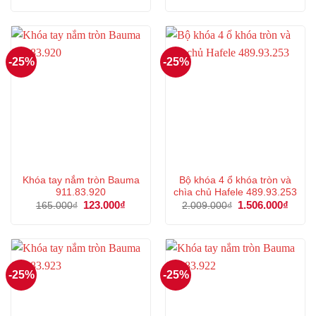
gốc
hiện
gốc
hiện
là:
tại
là:
tại
143.000₫.
là:
378.000₫.
là:
107.000₫.
283.000
-25%
-25%
Khóa tay nắm tròn Bauma
Bộ khóa 4 ổ khóa tròn và
911.83.920
chìa chủ Hafele 489.93.253
Giá
123.000
₫
Giá
Giá
1.506.000
₫
Giá
165.000
₫
2.009.000
₫
gốc
hiện
gốc
hiện
là:
tại
là:
tại
165.000₫.
là:
2.009.000₫.
là:
123.000₫.
1.506
-25%
-25%