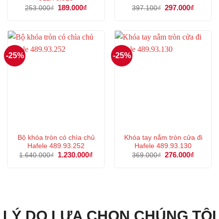
Giá
189.000
₫
Giá
Giá
297.000
₫
Giá
253.000
₫
397.100
₫
gốc
hiện
gốc
hiện
là:
tại
là:
tại
253.000₫.
là:
397.100₫.
là:
189.000₫.
297.000
-25%
-25%
Bộ khóa tròn có chìa chủ
Khóa tay nắm tròn cửa đi
Hafele 489.93.252
Hafele 489.93.130
Giá
1.230.000
₫
Giá
Giá
276.000
₫
Giá
1.640.000
₫
369.000
₫
gốc
hiện
gốc
hiện
là:
tại
là:
tại
1.640.000₫.
là:
369.000₫.
là:
1.230.000₫.
276.000
LÝ DO LỰA CHỌN CHÚNG TÔI