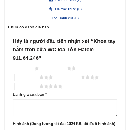
Có hình ảnh (
0
)
2
5
hạng
sao
1
Đã xác thực (
0
)
5
sao
Lọc đánh giá (
0
)
Chưa có đánh giá nào.
Hãy là người đầu tiên nhận xét “Khóa tay
nắm tròn cửa WC loại lớn Hafele
911.64.246”
1 trên 5 sao
2 trên 5 sao
3 trên 5 sao
4 trên 5 sao
5 trên 5 sao
Đánh giá của bạn
*
Hình ảnh (Dung lượng tối đa: 1024 KB, tối đa 5 hình ảnh)