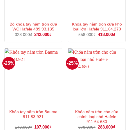
Bộ khóa tay nắm tròn cửa
Khóa tay nắm tròn cửa kho
WC Hafele 489.93.135
loại lớn Hafele 911.64.270
Giá
242.000
₫
Giá
Giá
418.000
₫
Giá
323.000
₫
558.000
₫
gốc
hiện
gốc
hiện
là:
tại
là:
tại
323.000₫.
là:
558.000₫.
là:
242.000₫.
418.000
-25%
-25%
Khóa tay nắm tròn Bauma
Khóa nắm tròn cho cửa
911.83.921
chính loại nhỏ Hafele
911.64.680
Giá
107.000
₫
Giá
Giá
283.000
₫
Giá
143.000
₫
378.000
₫