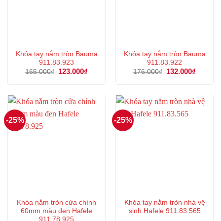
Khóa tay nắm tròn Bauma
Khóa tay nắm tròn Bauma
911.83.923
911.83.922
Giá
123.000
₫
Giá
Giá
132.000
₫
Giá
165.000
₫
176.000
₫
gốc
hiện
gốc
hiện
là:
tại
là:
tại
165.000₫.
là:
176.000₫.
là:
123.000₫.
132.000
-25%
-25%
Khóa nắm tròn cửa chính
Khóa tay nắm tròn nhà vệ
60mm màu đen Hafele
sinh Hafele 911.83.565
911.78.925