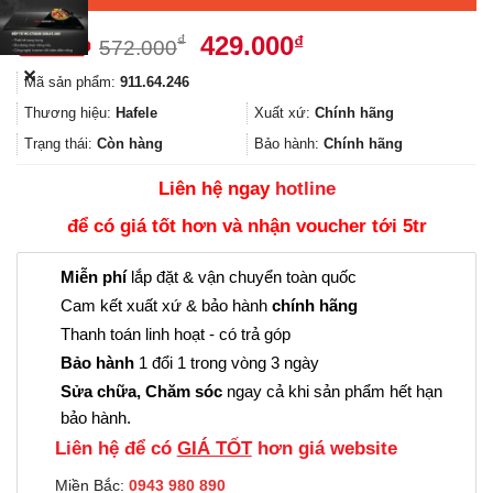
Giá
Giá
429.000
₫
₫
572.000
gốc
hiện
✕
Mã sản phẩm:
911.64.246
là:
tại
572.000₫.
là:
Thương hiệu:
Hafele
Xuất xứ:
Chính hãng
429.000₫.
Trạng thái:
Còn hàng
Bảo hành:
Chính hãng
Liên hệ ngay
hotline
để có giá tốt hơn và nhận voucher tới 5tr
Miễn phí
lắp đặt & vận chuyển toàn quốc
Cam kết xuất xứ & bảo hành
chính hãng
Thanh toán linh hoạt - có trả góp
Bảo hành
1 đổi 1 trong vòng 3 ngày
Sửa chữa, Chăm sóc
ngay cả khi sản phẩm hết hạn
bảo hành.
Liên hệ để có
GIÁ TỐT
hơn giá website
Miền Bắc:
0943 980 890