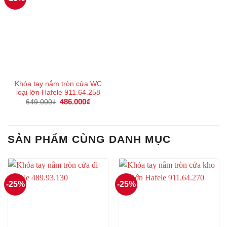
Khóa tay nắm tròn cửa WC
loại lớn Hafele 911.64.258
Giá
486.000
₫
Giá
649.000
₫
gốc
hiện
là:
tại
649.000₫.
là:
486.000₫.
SẢN PHẨM CÙNG DANH MỤC
-25%
-25%