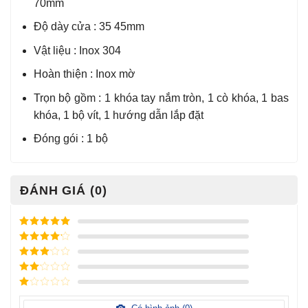
70mm
Độ dày cửa : 35 45mm
Vật liệu : Inox 304
Hoàn thiện : Inox mờ
Trọn bộ gồm : 1 khóa tay nắm tròn, 1 cò khóa, 1 bas
khóa, 1 bộ vít, 1 hướng dẫn lắp đặt
Đóng gói : 1 bộ
ĐÁNH GIÁ (0)
Được xếp
hạng
5
5
Được xếp
sao
hạng
4
5
Được
sao
xếp
Được
hạng
3
xếp
5 sao
Được
hạng
xếp