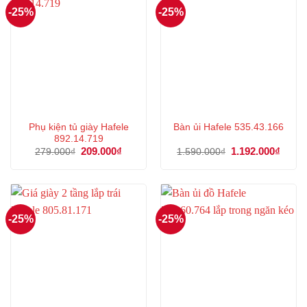
-25%
-25%
Phụ kiện tủ giày Hafele
Bàn ủi Hafele 535.43.166
892.14.719
Giá
209.000
₫
Giá
Giá
1.192.000
₫
Giá
279.000
₫
1.590.000
₫
gốc
hiện
gốc
hiện
là:
tại
là:
tại
279.000₫.
là:
1.590.000₫.
là:
209.000₫.
1.192
-25%
-25%