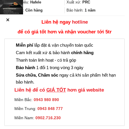
3.861.000₫.
là:
Thương hiệu:
Hafele
Xuất xứ:
PRC
2.895.000₫.
Trạng thái:
Còn hàng
Bảo hành:
1 năm
✕
Liên hệ ngay
hotline
để có giá tốt hơn và nhận voucher tới 5tr
Miễn phí
lắp đặt & vận chuyển toàn quốc
Cam kết xuất xứ & bảo hành
chính hãng
Thanh toán linh hoạt - có trả góp
Bảo hành
1 đổi 1 trong vòng 3 ngày
Sửa chữa, Chăm sóc
ngay cả khi sản phẩm hết hạn
bảo hành.
Liên hệ để có
GIÁ TỐT
hơn giá website
Miền Bắc:
0943 980 890
Miền Trung:
0943 848 777
Miền Nam:
0902.716.230