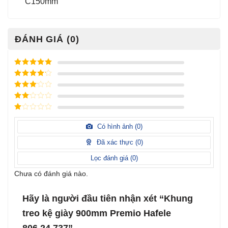
C150mm
ĐÁNH GIÁ (0)
Được xếp
hạng
5
5
Được xếp
sao
hạng
4
5
Được
sao
xếp
Được
hạng
3
xếp
5 sao
Được
hạng
xếp
Có hình ảnh (
0
)
2
5
hạng
sao
1
Đã xác thực (
0
)
5
sao
Lọc đánh giá (
0
)
Chưa có đánh giá nào.
Hãy là người đầu tiên nhận xét “Khung
treo kệ giày 900mm Premio Hafele
806.24.737”