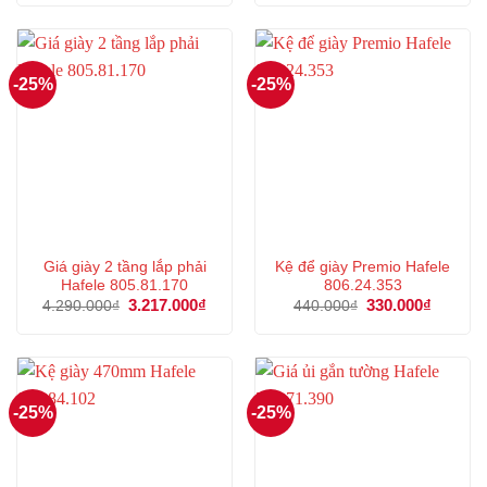
là:
tại
là:
tại
37.819.000₫.
là:
3.289.000₫.
là:
28.364.000₫.
2.466
-25%
-25%
Giá giày 2 tầng lắp phải
Kệ để giày Premio Hafele
Hafele 805.81.170
806.24.353
Giá
3.217.000
₫
Giá
Giá
330.000
₫
Giá
4.290.000
₫
440.000
₫
gốc
hiện
gốc
hiện
là:
tại
là:
tại
4.290.000₫.
là:
440.000₫.
là:
3.217.000₫.
330.000
-25%
-25%