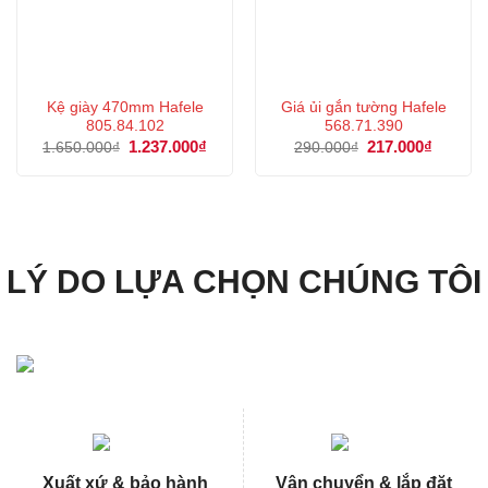
Kệ giày 470mm Hafele
Giá ủi gắn tường Hafele
805.84.102
568.71.390
Giá
1.237.000
₫
Giá
Giá
217.000
₫
Giá
1.650.000
₫
290.000
₫
gốc
hiện
gốc
hiện
là:
tại
là:
tại
1.650.000₫.
là:
290.000₫.
là:
1.237.000₫.
217.000
LÝ DO LỰA CHỌN CHÚNG TÔI
Xuất xứ & bảo hành
Vận chuyển & lắp đặt