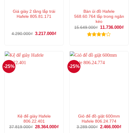
Giá giày 2 tầng lắp trái
Bàn ủi đồ Hafele
Hafele 805.81.171
568.60.764 lắp trong ngăn
kéo
Giá
11.736.000
₫
Giá
15.649.000
₫
gốc
hiện
Giá
3.217.000
₫
Giá
4.290.000
₫
là:
tại
gốc
hiện
15.649.000₫.
là:
là:
tại
Được
11.7
4.290.000₫.
là:
xếp hạng
3.217.000₫.
4.00
5
sao
-25%
-25%
Kệ để giày Hafele
Giỏ để đồ giặt 600mm
806.22.401
Hafele 806.24.774
Giá
28.364.000
₫
Giá
Giá
2.466.000
₫
Giá
37.819.000
₫
3.289.000
₫
gốc
hiện
gốc
hiện