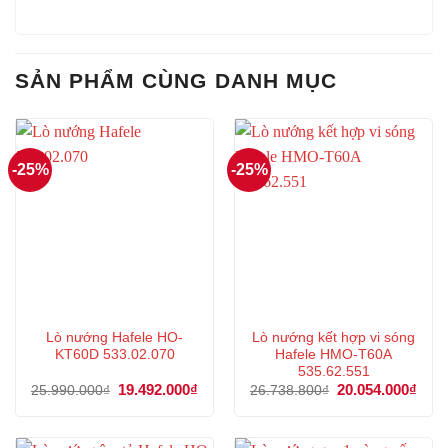
SẢN PHẨM CÙNG DANH MỤC
-25%
-25%
Lò nướng Hafele HO-
Lò nướng kết hợp vi sóng
KT60D 533.02.070
Hafele HMO-T60A
535.62.551
Giá
19.492.000
₫
Giá
Giá
20.054.000
₫
Giá
25.990.000
₫
26.738.800
₫
gốc
hiện
gốc
hiện
là:
tại
là:
tại
25.990.000₫.
là:
26.738.800₫.
là:
19.492.000₫.
20.0