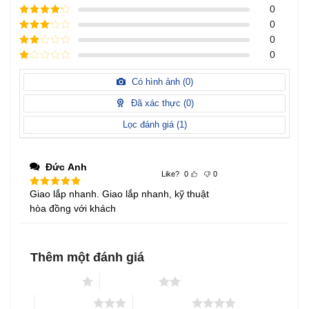
Được xếp
0
hạng
5
5
Được xếp
0
sao
hạng
4
5
Được
0
sao
xếp
Được
0
hạng
3
xếp
5 sao
Được
hạng
xếp
Có hình ảnh (
0
)
2
5
hạng
sao
1
Đã xác thực (
0
)
5
sao
Lọc đánh giá (
1
)
Đức Anh
Like?
0
0
Giao lắp nhanh. Giao lắp nhanh, kỹ thuật
Được xếp
hạng
5
5
hòa đồng với khách
sao
Thêm một đánh giá
1 trên 5 sao
2 trên 5 sao
3 trên 5 sao
4 trên 5 sao