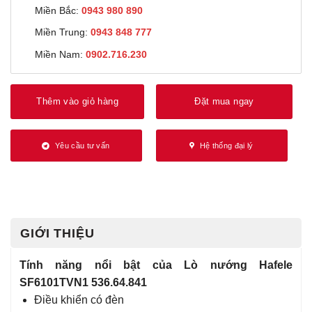
Miền Bắc:
0943 980 890
Miền Trung:
0943 848 777
Miền Nam:
0902.716.230
Thêm vào giỏ hàng
Đặt mua ngay
Yêu cầu tư vấn
Hệ thống đại lý
GIỚI THIỆU
Tính năng nổi bật của Lò nướng Hafele
SF6101TVN1 536.64.841
Điều khiển có đèn