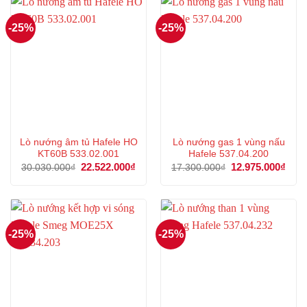
-25%
-25%
Lò nướng âm tủ Hafele HO
Lò nướng gas 1 vùng nấu
KT60B 533.02.001
Hafele 537.04.200
Giá
22.522.000
₫
Giá
Giá
12.975.000
₫
Giá
30.030.000
₫
17.300.000
₫
gốc
hiện
gốc
hiện
là:
tại
là:
tại
30.030.000₫.
là:
17.300.000₫.
là:
22.522.000₫.
12.9
-25%
-25%