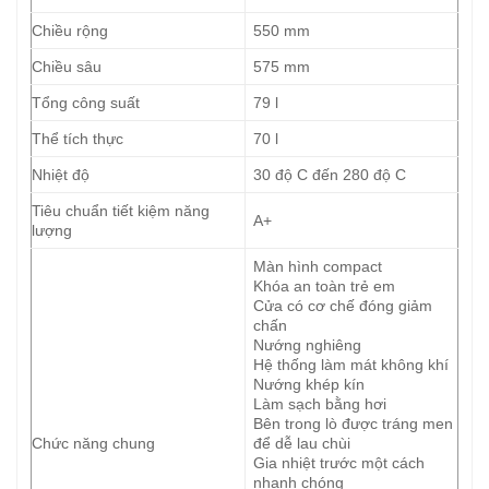
Chiều rộng
550 mm
Chiều sâu
575 mm
Tổng công suất
79 l
Thể tích thực
70 l
Nhiệt độ
30 độ C đến 280 độ C
Tiêu chuẩn tiết kiệm năng
A+
lượng
Màn hình compact
Khóa an toàn trẻ em
Cửa có cơ chế đóng giảm
chấn
Nướng nghiêng
Hệ thống làm mát không khí
Nướng khép kín
Làm sạch bằng hơi
Bên trong lò được tráng men
Chức năng chung
để dễ lau chùi
Gia nhiệt trước một cách
nhanh chóng