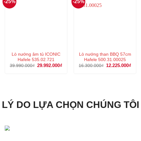
-25%
-25%
Lò nướng âm tủ ICONIC
Lò nướng than BBQ 57cm
Hafele 535.02.721
Hafele 500.31.00025
Giá
29.992.000
₫
Giá
Giá
12.225.000
₫
Giá
39.990.000
₫
16.300.000
₫
gốc
hiện
gốc
hiện
là:
tại
là:
tại
39.990.000₫.
là:
16.300.000₫.
là:
29.992.000₫.
12.2
LÝ DO LỰA CHỌN CHÚNG TÔI