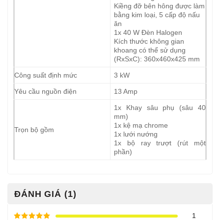
Kiềng đỡ bên hông được làm
bằng kim loại, 5 cấp độ nấu
ăn
1x 40 W Đèn Halogen
Kích thước không gian
khoang có thể sử dụng
(RxSxC): 360x460x425 mm
Công suất định mức
3 kW
Yêu cầu nguồn điện
13 Amp
1x Khay sâu phụ (sâu 40
mm)
1x kệ mạ chrome
Trọn bộ gồm
1x lưới nướng
1x bộ ray trượt (rút một
phần)
ĐÁNH GIÁ (1)
1