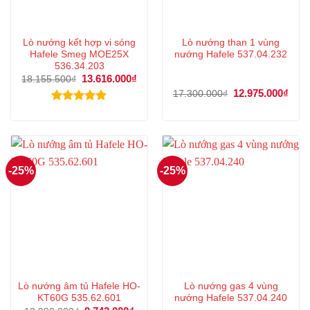
Lò nướng kết hợp vi sóng
Lò nướng than 1 vùng
Hafele Smeg MOE25X
nướng Hafele 537.04.232
536.34.203
Giá
13.616.000
₫
Giá
18.155.500
₫
gốc
hiện
Giá
12.975.000
₫
Giá
17.300.000
₫
là:
tại
gốc
hiện
18.155.500₫.
là:
là:
tại
Được xếp
13.616.000₫.
17.300.000₫.
là:
hạng
5.00
12.9
5 sao
-25%
-25%
Lò nướng âm tủ Hafele HO-
Lò nướng gas 4 vùng
KT60G 535.62.601
nướng Hafele 537.04.240