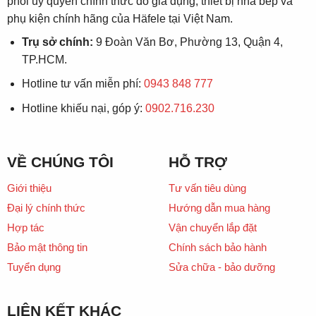
phối ủy quyền chính thức đồ gia dụng, thiết bị nhà bếp và
phụ kiện chính hãng của Häfele tại Việt Nam.
Trụ sở chính:
9 Đoàn Văn Bơ, Phường 13, Quận 4,
TP.HCM.
Hotline tư vấn miễn phí:
0943 848 777
Hotline khiếu nại, góp ý:
0902.716.230
VỀ CHÚNG TÔI
HỖ TRỢ
Giới thiệu
Tư vấn tiêu dùng
Đại lý chính thức
Hướng dẫn mua hàng
Hợp tác
Vận chuyển lắp đặt
Bảo mật thông tin
Chính sách bảo hành
Tuyển dụng
Sửa chữa - bảo dưỡng
LIÊN KẾT KHÁC