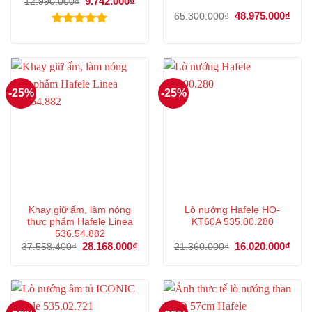
Giá
9.742.000
₫
Giá
12.990.000
₫
gốc
hiện
Giá
48.975.000
₫
Giá
65.300.000
₫
là:
tại
gốc
hiện
12.990.000₫.
là:
là:
tại
Được xếp
9.742.000₫.
65.300.000₫.
là:
hạng
5.00
48.9
5 sao
-25%
-25%
Khay giữ ấm, làm nóng
Lò nướng Hafele HO-
thực phẩm Hafele Linea
KT60A 535.00.280
536.54.882
Giá
28.168.000
₫
Giá
Giá
16.020.000
₫
Giá
37.558.400
₫
21.360.000
₫
gốc
hiện
gốc
hiện
là:
tại
là:
tại
37.558.400₫.
là:
21.360.000₫.
là:
28.168.000₫.
16.0