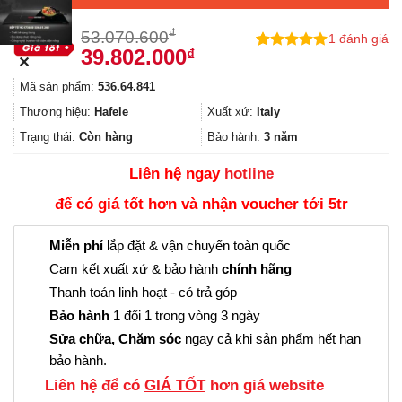
₫
53.070.600
1
đánh giá
Giá
Giá
39.802.000
₫
5.00
1
trên 5
✕
gốc
hiện
dựa trên
Mã sản phẩm:
536.64.841
đánh giá
là:
tại
53.070.600₫.
là:
Thương hiệu:
Hafele
Xuất xứ:
Italy
39.802.000₫.
Trạng thái:
Còn hàng
Bảo hành:
3 năm
Liên hệ ngay
hotline
để có giá tốt hơn và nhận voucher tới 5tr
Miễn phí
lắp đặt & vận chuyển toàn quốc
Cam kết xuất xứ & bảo hành
chính hãng
Thanh toán linh hoạt - có trả góp
Bảo hành
1 đổi 1 trong vòng 3 ngày
Sửa chữa, Chăm sóc
ngay cả khi sản phẩm hết hạn
bảo hành.
Liên hệ để có
GIÁ TỐT
hơn giá website