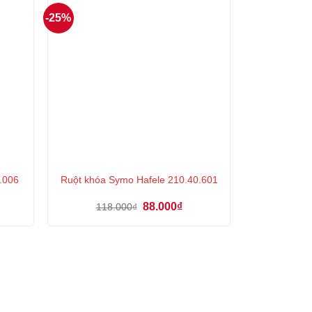
-25%
.006
Ruột khóa Symo Hafele 210.40.601
Giá
Giá
88.000
₫
118.000
₫
gốc
hiện
là:
tại
118.000₫.
là:
₫.
88.000₫.