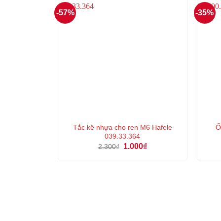
-57%
-35%
Tắc kê nhựa cho ren M6 Hafele
Ố
039.33.364
Giá
Giá
1.000
₫
2.300
₫
gốc
hiện
là:
tại
2.300₫.
là:
1.000₫.