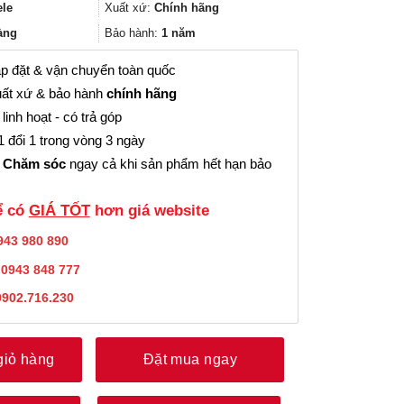
323.000₫.
là:
ele
Xuất xứ:
Chính hãng
242.000₫.
àng
Bảo hành:
1 năm
p đặt & vận chuyển toàn quốc
ất xứ & bảo hành
chính hãng
linh hoạt - có trả góp
 đổi 1 trong vòng 3 ngày
 Chăm sóc
ngay cả khi sản phẩm hết hạn bảo
̉ có
GIÁ TỐT
hơn giá website
943 980 890
:
0943 848 777
0902.716.230
giỏ hàng
Đặt mua ngay