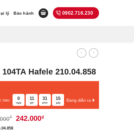
0902.716.230
ại lý
Bảo hành
 104TA Hafele 210.04.858
0
11
31
14
c sau
Đang diễn ra
ngày
giờ
phút
giây
Giá
Giá
242.000
₫
₫
.000
gốc
hiện
.04.858
là:
tại