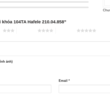
Chưa
i khóa 104TA Hafele 210.04.858”
ao
4 trên 5 sao
5 trên 5 sao
hình ảnh)
Email
*