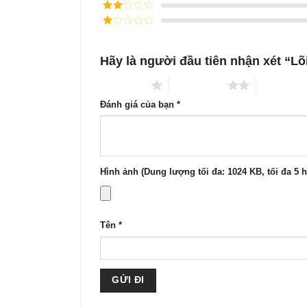
Được
sao
xếp
Được
hạng
3
xếp
5 sao
Được
hạng
xếp
2
5
hạng
sao
Hãy là người đầu tiên nhận xét “Lõ
1
5
sao
1 trên 5 sao
2 trên 5 sao
3 trên 5 s
Đánh giá của bạn
*
Hình ảnh (Dung lượng tối đa: 1024 KB, tối đa 5 
Tên
*