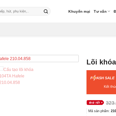
Khuyến mại
Tư vấn
Đ
Lõi khóa
F
ASH SALE
Kết thú
323
Mã sản phẩm:
210