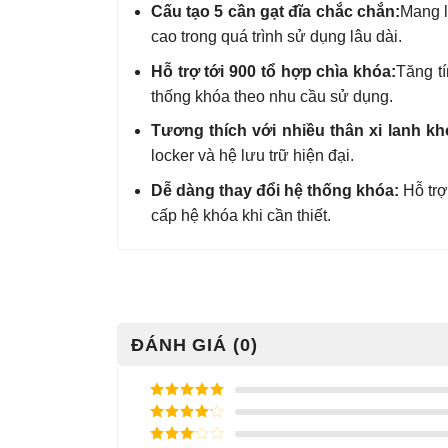
Cấu tạo 5 cần gạt đĩa chắc chắn:
Mang l
cao trong quá trình sử dụng lâu dài.
Hỗ trợ tới 900 tổ hợp chìa khóa:
Tăng tí
thống khóa theo nhu cầu sử dụng.
Tương thích với nhiều thân xi lanh kh
locker và hệ lưu trữ hiện đại.
Dễ dàng thay đổi hệ thống khóa:
Hỗ trợ
cấp hệ khóa khi cần thiết.
ĐÁNH GIÁ (0)
Được xếp
hạng
5
5
Được xếp
sao
hạng
4
5