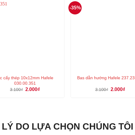
-35%
c cấy thép 10x12mm Hafele
Bas dẫn hướng Hafele 237.23
030.00.351
Giá
Giá
Giá
Giá
2.000
₫
2.000
₫
3.100
₫
3.100
₫
gốc
hiện
gốc
hiện
là:
tại
là:
tại
3.100₫.
là:
3.100₫.
là:
2.000₫.
2.000
LÝ DO LỰA CHỌN CHÚNG TÔI