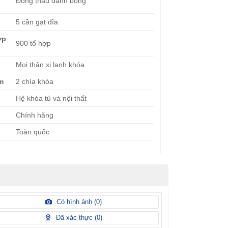
Đồng thau đánh bóng
5 cần gạt đĩa
ợp
900 tổ hợp
Mọi thân xi lanh khóa
èm
2 chìa khóa
Hệ khóa tủ và nội thất
Chính hãng
Toàn quốc
Có hình ảnh (
0
)
Đã xác thực (
0
)