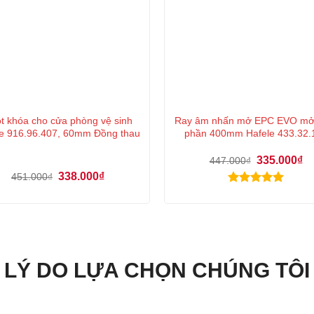
t khóa cho cửa phòng vệ sinh
Ray âm nhấn mở EPC EVO mở
e 916.96.407, 60mm Đồng thau
phần 400mm Hafele 433.32.
Giá
Gi
335.000
₫
447.000
₫
gốc
hi
Giá
Giá
338.000
₫
451.000
₫
là:
tại
gốc
hiện
447.000₫.
là:
Được xếp
là:
tại
33
451.000₫.
là:
hạng
5.00
338.000₫.
5 sao
LÝ DO LỰA CHỌN CHÚNG TÔI