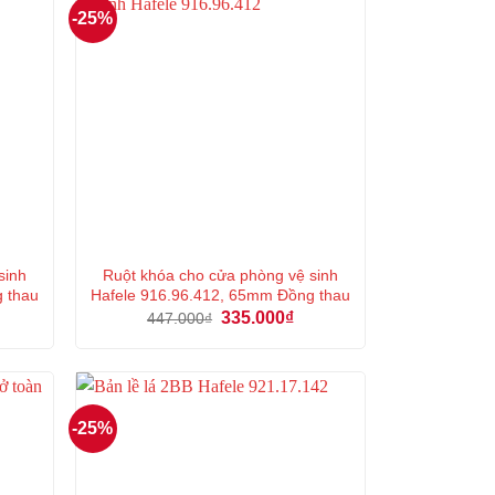
-25%
sinh
Ruột khóa cho cửa phòng vệ sinh
g thau
Hafele 916.96.412, 65mm Đồng thau
á
Giá
Giá
335.000
₫
447.000
₫
ện
gốc
hiện
là:
tại
447.000₫.
là:
5.000₫.
335.000₫.
-25%