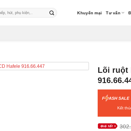
Khuyến mại
Tư vấn
Đ
Lõi ruột
916.66.4
F
ASH SALE
Kết thú
302