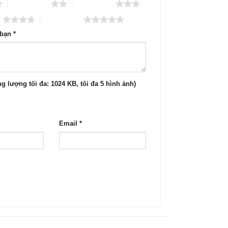
2 trên 5 sao
3 trên 5 sao
o
5 trên 5 sao
 bạn
*
g lượng tối đa: 1024 KB, tối đa 5 hình ảnh)
Email
*