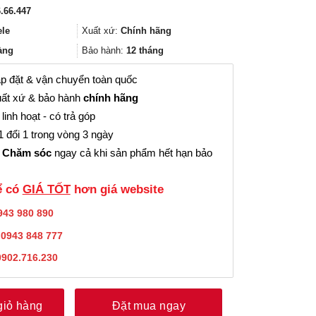
gốc
hiện
.66.447
là:
tại
302.000₫.
là:
ele
Xuất xứ:
Chính hãng
226.000₫.
àng
Bảo hành:
12 tháng
p đặt & vận chuyển toàn quốc
ất xứ & bảo hành
chính hãng
linh hoạt - có trả góp
 đổi 1 trong vòng 3 ngày
 Chăm sóc
ngay cả khi sản phẩm hết hạn bảo
̉ có
GIÁ TỐT
hơn giá website
943 980 890
:
0943 848 777
0902.716.230
giỏ hàng
Đặt mua ngay