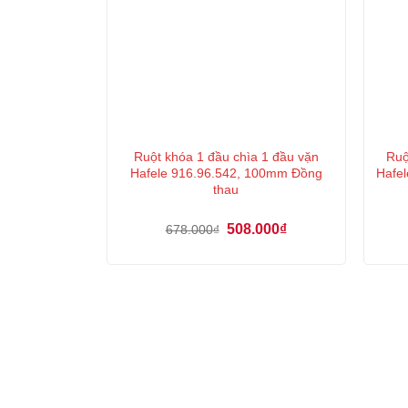
Ruột khóa 1 đầu chìa 1 đầu vặn
Ruộ
Hafele 916.96.542, 100mm Đồng
Hafel
thau
Giá
Giá
508.000
₫
678.000
₫
gốc
hiện
là:
tại
678.000₫.
là:
508.000₫.