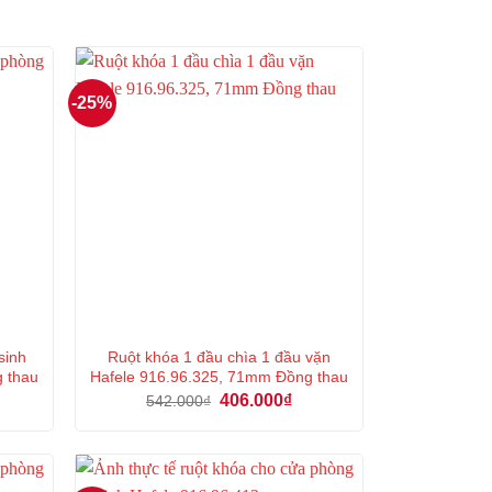
-25%
sinh
Ruột khóa 1 đầu chìa 1 đầu vặn
g thau
Hafele 916.96.325, 71mm Đồng thau
á
Giá
Giá
406.000
₫
542.000
₫
ện
gốc
hiện
là:
tại
542.000₫.
là:
5.000₫.
406.000₫.