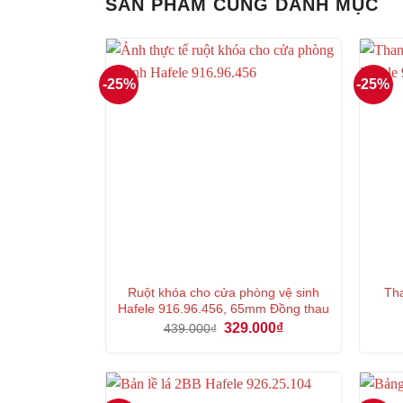
SẢN PHẨM CÙNG DANH MỤC
-25%
-25%
Ruột khóa cho cửa phòng vệ sinh
Tha
Hafele 916.96.456, 65mm Đồng thau
Giá
Giá
329.000
₫
439.000
₫
gốc
hiện
là:
tại
439.000₫.
là:
329.000₫.