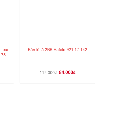
 toàn
Bản lề lá 2BB Hafele 921.17.142
173
á
ện
Giá
Giá
84.000
₫
112.000
₫
gốc
hiện
là:
tại
5.000₫.
112.000₫.
là:
84.000₫.