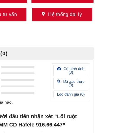
 tư vấn
Hệ thống đại lý
(0)
Có hình ảnh
(
0
)
Đã xác thực
(
0
)
Lọc đánh giá (
0
)
iá nào.
ười đầu tiên nhận xét “Lõi ruột
MM CD Hafele 916.66.447”