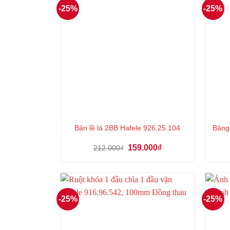
-25%
-25%
Bản lề lá 2BB Hafele 926.25.104
Bảng
Giá
Giá
159.000
₫
212.000
₫
gốc
hiện
là:
tại
212.000₫.
là:
159.000₫.
-25%
-25%