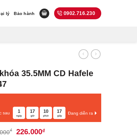
0902.716.230
ại lý
Bảo hành
 khóa 35.5MM CD Hafele
47
1
17
10
16
c sau
Đang diễn ra
ngày
giờ
phút
giây
Giá
Giá
226.000
₫
₫
.000