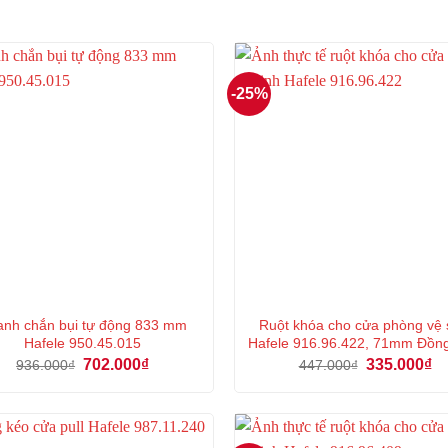
-25%
nh chắn bụi tự động 833 mm
Ruột khóa cho cửa phòng vệ 
Hafele 950.45.015
Hafele 916.96.422, 71mm Đồn
Giá
Giá
Giá
Gi
702.000
₫
335.000
₫
936.000
₫
447.000
₫
gốc
hiện
gốc
hi
là:
tại
là:
tại
936.000₫.
là:
447.000₫.
là:
702.000₫.
33