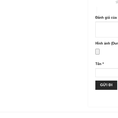
1 trên 5 sao
4 trên 5 sa
Đánh giá của
Hình ảnh (Dun
Tên
*