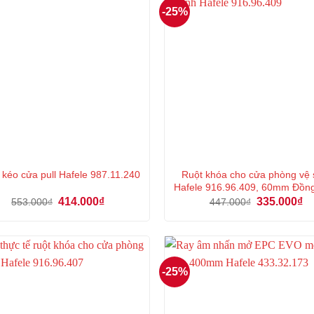
-25%
Ruột khóa cho cửa phòng vệ 
 kéo cửa pull Hafele 987.11.240
Hafele 916.96.409, 60mm Đồn
Giá
Giá
Giá
Gi
414.000
₫
335.000
₫
553.000
₫
447.000
₫
gốc
hiện
gốc
hi
là:
tại
là:
tại
553.000₫.
là:
447.000₫.
là:
414.000₫.
33
-25%