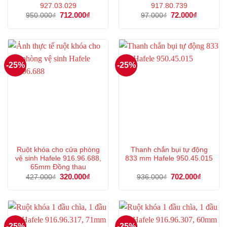
927.03.029
917.80.739
Giá
712.000
₫
Giá
Giá
72.000
₫
Giá
950.000
₫
97.000
₫
gốc
hiện
gốc
hiện
là:
tại
là:
tại
950.000₫.
là:
97.000₫.
là:
712.000₫.
72.000₫.
-25%
-25%
Ruột khóa cho cửa phòng
Thanh chắn bụi tự động
vệ sinh Hafele 916.96.688,
833 mm Hafele 950.45.015
65mm Đồng thau
Giá
320.000
₫
Giá
Giá
702.000
₫
Giá
427.000
₫
936.000
₫
gốc
hiện
gốc
hiện
là:
tại
là:
tại
427.000₫.
là:
936.000₫.
là:
320.000₫.
702.000
-25%
-25%