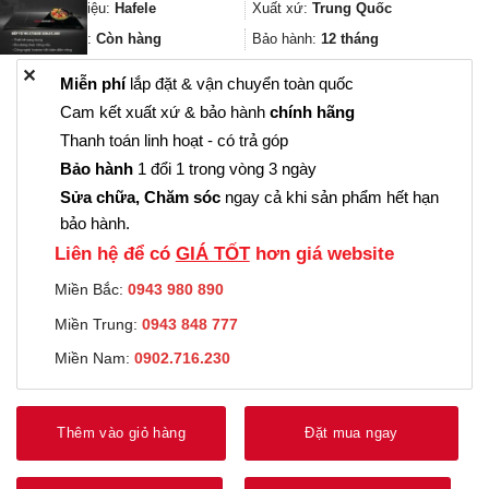
302.000₫.
là:
Thương hiệu:
Hafele
Xuất xứ:
Trung Quốc
226.000₫.
Trạng thái:
Còn hàng
Bảo hành:
12 tháng
✕
Miễn phí
lắp đặt & vận chuyển toàn quốc
Cam kết xuất xứ & bảo hành
chính hãng
Thanh toán linh hoạt - có trả góp
Bảo hành
1 đổi 1 trong vòng 3 ngày
Sửa chữa, Chăm sóc
ngay cả khi sản phẩm hết hạn
bảo hành.
Liên hệ để có
GIÁ TỐT
hơn giá website
Miền Bắc:
0943 980 890
Miền Trung:
0943 848 777
Miền Nam:
0902.716.230
Thêm vào giỏ hàng
Đặt mua ngay