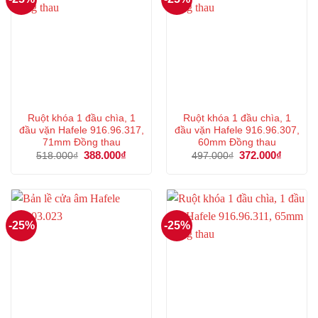
Ruột khóa 1 đầu chìa, 1
Ruột khóa 1 đầu chìa, 1
đầu vặn Hafele 916.96.317,
đầu vặn Hafele 916.96.307,
71mm Đồng thau
60mm Đồng thau
Giá
388.000
₫
Giá
Giá
372.000
₫
Giá
518.000
₫
497.000
₫
gốc
hiện
gốc
hiện
là:
tại
là:
tại
518.000₫.
là:
497.000₫.
là:
388.000₫.
372.000
-25%
-25%