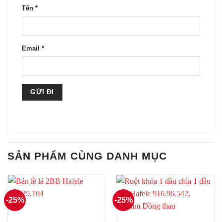
Tên
*
Email
*
SẢN PHẨM CÙNG DANH MỤC
-25%
-25%