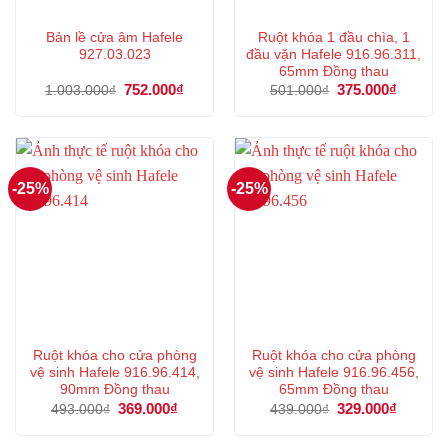
Bản lề cửa âm Hafele
Ruột khóa 1 đầu chìa, 1
927.03.023
đầu vặn Hafele 916.96.311,
65mm Đồng thau
Giá
752.000
₫
Giá
Giá
375.000
₫
Giá
1.003.000
₫
501.000
₫
gốc
hiện
gốc
hiện
là:
tại
là:
tại
1.003.000₫.
là:
501.000₫.
là:
752.000₫.
375.000
-25%
-25%
Ruột khóa cho cửa phòng
Ruột khóa cho cửa phòng
vệ sinh Hafele 916.96.414,
vệ sinh Hafele 916.96.456,
90mm Đồng thau
65mm Đồng thau
Giá
369.000
₫
Giá
Giá
329.000
₫
Giá
493.000
₫
439.000
₫
gốc
hiện
gốc
hiện
là:
tại
là:
tại
493.000₫.
là:
439.000₫.
là: