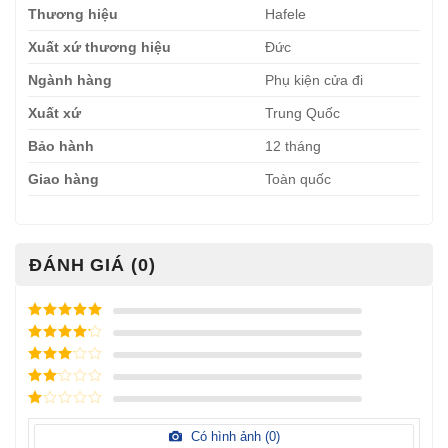
Thương hiệu
Hafele
Xuất xứ thương hiệu
Đức
Ngành hàng
Phụ kiện cửa đi
Xuất xứ
Trung Quốc
Bảo hành
12 tháng
Giao hàng
Toàn quốc
ĐÁNH GIÁ (0)
Được xếp
hạng
5
5
Được xếp
sao
hạng
4
5
Được
sao
xếp
Được
hạng
3
xếp
5 sao
Được
hạng
xếp
Có hình ảnh (
0
)
2
5
hạng