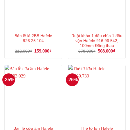
Bản lề lá 2BB Hafele
Ruột khóa 1 đầu chìa 1 đầu
926.25.104
vặn Hafele 916.96.542,
100mm Đồng thau
Giá
159.000
₫
Giá
Giá
508.000
₫
Giá
212.000
₫
678.000
₫
gốc
hiện
gốc
hiện
là:
tại
là:
tại
212.000₫.
là:
678.000₫.
là:
159.000₫.
508.000
-25%
-26%
Bản lề cửa âm Hafele
Thẻ từ lớn Hafele