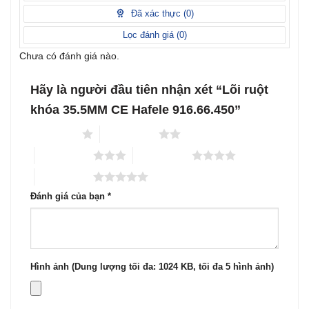
sao
1
Đã xác thực (
0
)
5
sao
Lọc đánh giá (
0
)
Chưa có đánh giá nào.
Hãy là người đầu tiên nhận xét “Lõi ruột
khóa 35.5MM CE Hafele 916.66.450”
1 trên 5 sao
2 trên 5 sao
3 trên 5 sao
4 trên 5 sao
5 trên 5 sao
Đánh giá của bạn
*
Hình ảnh (Dung lượng tối đa: 1024 KB, tối đa 5 hình ảnh)