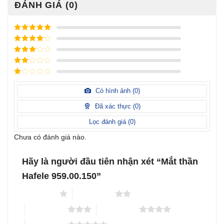
ĐÁNH GIÁ (0)
Được xếp
hạng
5
5
Được xếp
sao
hạng
4
5
Được
sao
xếp
Được
hạng
3
xếp
5 sao
Được
hạng
xếp
Có hình ảnh (
0
)
2
5
hạng
sao
1
Đã xác thực (
0
)
5
sao
Lọc đánh giá (
0
)
Chưa có đánh giá nào.
Hãy là người đầu tiên nhận xét “Mắt thần
Hafele 959.00.150”
1 trên 5 sao
2 trên 5 sao
3 trên 5 sao
4 trên 5 sao