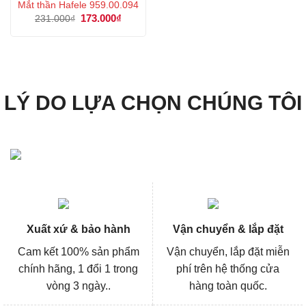
Mắt thần Hafele 959.00.094
Giá
173.000
₫
Giá
231.000
₫
gốc
hiện
là:
tại
231.000₫.
là:
173.000₫.
LÝ DO LỰA CHỌN CHÚNG TÔI
Xuất xứ & bảo hành
Vận chuyển & lắp đặt
Cam kết 100% sản phẩm
Vận chuyển, lắp đặt miễn
chính hãng, 1 đổi 1 trong
phí trên hệ thống cửa
vòng 3 ngày..
hàng toàn quốc.