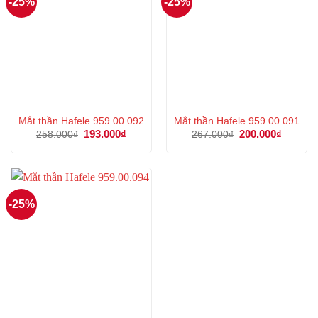
-25%
-25%
Mắt thần Hafele 959.00.092
Mắt thần Hafele 959.00.091
Giá
193.000
₫
Giá
Giá
200.000
₫
Giá
258.000
₫
267.000
₫
gốc
hiện
gốc
hiện
là:
tại
là:
tại
258.000₫.
là:
267.000₫.
là:
193.000₫.
200.000
-25%