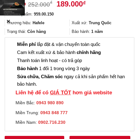
Giá
Giá
189.000
₫
₫
252.000
gốc
hiện
Mã sản phẩm:
959.00.150
là:
tại
✕
252.000₫.
là:
Thương hiệu:
Hafele
Xuất xứ:
Trung Quốc
189.000₫.
Trạng thái:
Còn hàng
Bảo hành:
1 năm
Miễn phí
lắp đặt & vận chuyển toàn quốc
Cam kết xuất xứ & bảo hành
chính hãng
Thanh toán linh hoạt - có trả góp
Bảo hành
1 đổi 1 trong vòng 3 ngày
Sửa chữa, Chăm sóc
ngay cả khi sản phẩm hết hạn
bảo hành.
Liên hệ để có
GIÁ TỐT
hơn giá website
Miền Bắc:
0943 980 890
Miền Trung:
0943 848 777
Miền Nam:
0902.716.230