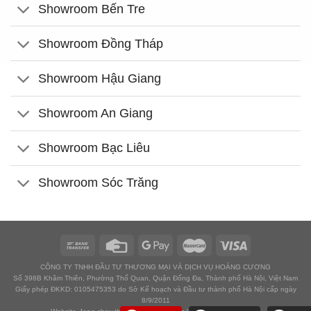
Showroom Bến Tre
Showroom Đồng Tháp
Showroom Hậu Giang
Showroom An Giang
Showroom Bạc Liêu
Showroom Sóc Trăng
CÔNG TY TNHH ĐẦU TƯ THƯƠNG MẠI VÀ DỊCH VỤ HOÀNG CƯƠNG
Số 398B Khâm Thiên, Phường Thổ Quan, Quận Đống Đa, Thành phố Hà Nội, Việt Nam
Giấy phép ĐKKD: 0105475353 do Sở Kế hoạch và Đầu tư thành phố Hà Nội cấp ngày
8/9/2011