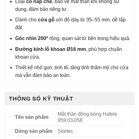
Loại
có nắp che
, bảo vệ mắt thần khi không sử
dụng, đảm bảo riêng tư.
Dành cho
cửa gỗ
với độ dày từ 35–55 mm, dễ lắp
đặt.
Góc nhìn 200º
rộng, quan sát từ bên trong hiệu quả.
Đường kính lỗ khoan Ø16 mm
, phù hợp chuẩn
khoan cửa.
Thiết kế nhỏ gọn, tinh tế, tăng tính thẩm mỹ cho cửa
mà vẫn đảm bảo an toàn.
THÔNG SỐ KỸ THUẬT
Mắt thần đồng bóng Hafele
Tên sản phẩm
959.03.058
Dòng sản phẩm
Startec