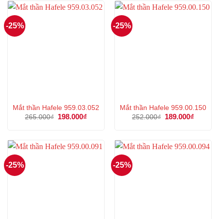
-25%
-25%
Mắt thần Hafele 959.03.052
Mắt thần Hafele 959.00.150
Giá
198.000
₫
Giá
Giá
189.000
₫
Giá
265.000
₫
252.000
₫
gốc
hiện
gốc
hiện
là:
tại
là:
tại
265.000₫.
là:
252.000₫.
là:
198.000₫.
189.000
-25%
-25%