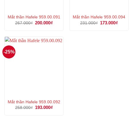
Mắt thần Hafele 959.00.091
Mắt thần Hafele 959.00.094
Giá
200.000
₫
Giá
Giá
173.000
₫
Giá
267.000
₫
231.000
₫
gốc
hiện
gốc
hiện
là:
tại
là:
tại
267.000₫.
là:
231.000₫.
là:
200.000₫.
173.000
-25%
Mắt thần Hafele 959.00.092
Giá
193.000
₫
Giá
258.000
₫
gốc
hiện
là:
tại
258.000₫.
là:
193.000₫.