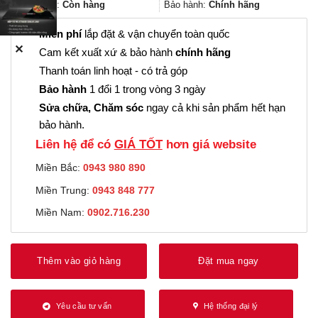
152.000₫.
Trạng thái:
Còn hàng
Bảo hành:
Chính hãng
Miễn phí
lắp đặt & vận chuyển toàn quốc
✕
Cam kết xuất xứ & bảo hành
chính hãng
Thanh toán linh hoạt - có trả góp
Bảo hành
1 đổi 1 trong vòng 3 ngày
Sửa chữa, Chăm sóc
ngay cả khi sản phẩm hết hạn
bảo hành.
Liên hệ để có
GIÁ TỐT
hơn giá website
Miền Bắc:
0943 980 890
Miền Trung:
0943 848 777
Miền Nam:
0902.716.230
Thêm vào giỏ hàng
Đặt mua ngay
Yêu cầu tư vấn
Hệ thống đại lý