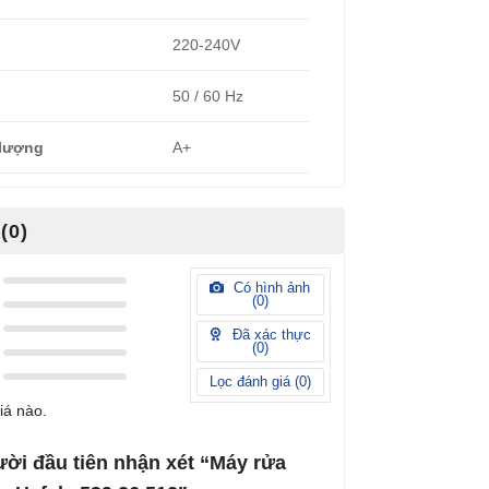
220-240V
50 / 60 Hz
lượng
A+
(0)
Có hình ảnh
(
0
)
Đã xác thực
(
0
)
Lọc đánh giá (
0
)
iá nào.
ười đầu tiên nhận xét “Máy rửa