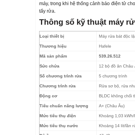
máy, trong khi hệ thống cảnh báo điện tử ch
tẩy rửa.
Thông số kỹ thuật máy rửa
Loại thiết bị
Máy rửa bát độc l
Thương hiệu
Hafele
Mã sản phẩm
539.26.512
Sức chứa
12 bộ đồ ăn Châu
Số chương trình rửa
5 chương trình
Chương trình rửa
Rửa sơ bộ, rửa nha
Động cơ
BLDC không chổi 
Tiêu chuẩn năng lượng
A+ (Châu Âu)
Mức tiêu thụ điện
Khoảng 1,03 kWh/l
Mức tiêu thụ nước
Khoảng 14 lít/lần 