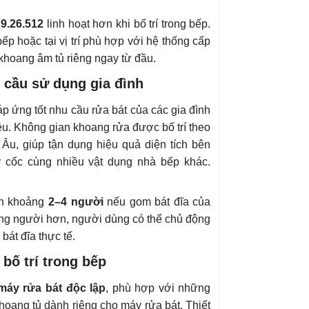
39.26.512
linh hoạt hơn khi bố trí trong bếp.
p hoặc tại vị trí phù hợp với hệ thống cấp
 khoang âm tủ riêng ngay từ đầu.
 cầu sử dụng gia đình
áp ứng tốt nhu cầu rửa bát của các gia đình
ều. Không gian khoang rửa được bố trí theo
Âu, giúp tận dụng hiệu quả diện tích bên
 ly cốc cùng nhiều vật dụng nhà bếp khác.
ình khoảng
2–4 người
nếu gom bát đĩa của
đông người hơn, người dùng có thể chủ động
bát đĩa thực tế.
 bố trí trong bếp
máy rửa bát độc lập
, phù hợp với những
oang tủ dành riêng cho máy rửa bát. Thiết