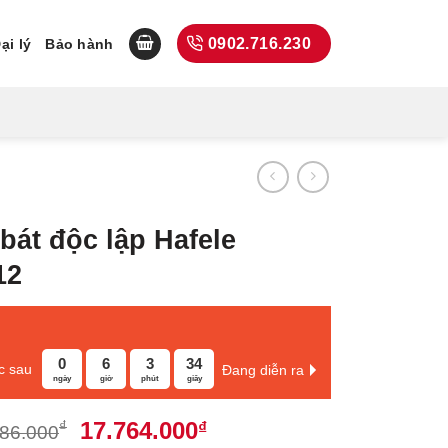
0902.716.230
ại lý
Bảo hành
bát độc lập Hafele
12
0
6
3
33
c sau
Đang diễn ra
ngày
giờ
phút
giây
Giá
Giá
17.764.000
₫
₫
686.000