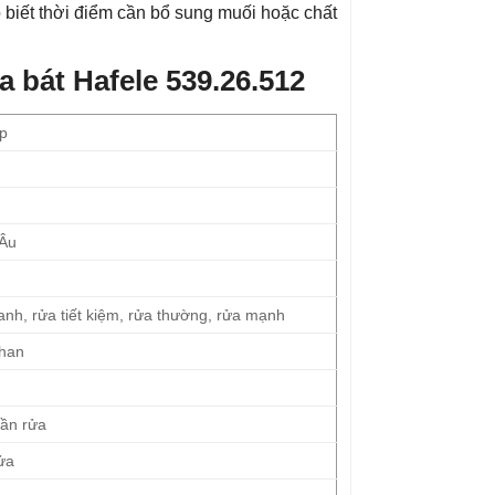
o biết thời điểm cần bổ sung muối hoặc chất
 bát Hafele 539.26.512
ập
 Âu
nh, rửa tiết kiệm, rửa thường, rửa mạnh
than
ần rửa
rửa