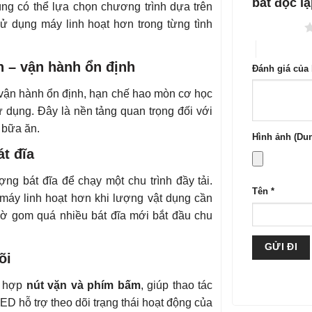
bát độc l
ng có thể lựa chọn chương trình dựa trên
ử dụng máy linh hoạt hơn trong từng tình
1 trên 5 sao
4 trên 5 sa
 – vận hành ổn định
Đánh giá của
vận hành ổn định, hạn chế hao mòn cơ học
sử dụng. Đây là nền tảng quan trọng đối với
 bữa ăn.
Hình ảnh (Dun
át đĩa
ng bát đĩa để chạy một chu trình đầy tải.
Tên
*
áy linh hoạt hơn khi lượng vật dụng cần
hờ gom quá nhiều bát đĩa mới bắt đầu chu
õi
 hợp
nút vặn và phím bấm
, giúp thao tác
ED hỗ trợ theo dõi trạng thái hoạt động của