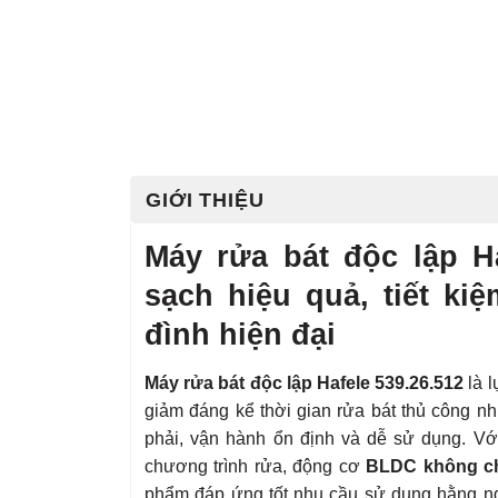
GIỚI THIỆU
Máy rửa bát độc lập Ha
sạch hiệu quả, tiết ki
đình hiện đại
Máy rửa bát độc lập Hafele 539.26.512
là 
giảm đáng kể thời gian rửa bát thủ công n
phải, vận hành ổn định và dễ sử dụng. V
chương trình rửa, động cơ
BLDC không ch
phẩm đáp ứng tốt nhu cầu sử dụng hằng ngà