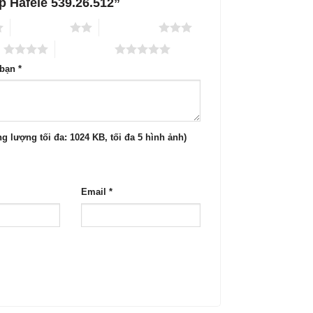
ập Hafele 539.26.512”
2 trên 5 sao
3 trên 5 sao
o
5 trên 5 sao
 bạn
*
g lượng tối đa: 1024 KB, tối đa 5 hình ảnh)
Email
*