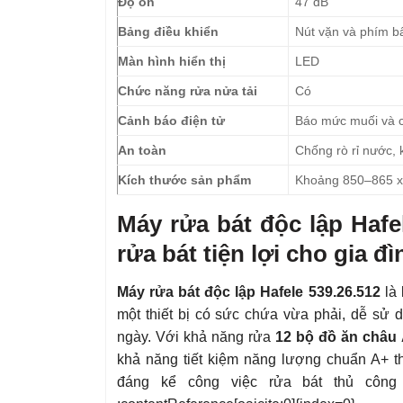
Độ ồn
47 dB
Bảng điều khiển
Nút vặn và phím 
Màn hình hiển thị
LED
Chức năng rửa nửa tải
Có
Cảnh báo điện tử
Báo mức muối và c
An toàn
Chống rò rỉ nước, 
Kích thước sản phẩm
Khoảng 850–865 x 
Máy rửa bát độc lập Hafe
rửa bát tiện lợi cho gia đì
Máy rửa bát độc lập Hafele 539.26.512
là 
một thiết bị có sức chứa vừa phải, dễ sử 
ngày. Với khả năng rửa
12 bộ đồ ăn châu
khả năng tiết kiệm năng lượng chuẩn A+ th
đáng kể công việc rửa bát thủ công