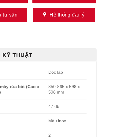
 tư vấn
Hệ thống đại lý
 KỸ THUẬT
t
Độc lập
máy rửa bát (Cao x
850-865 x 598 x
)
598 mm
47 db
Màu inox
a
2