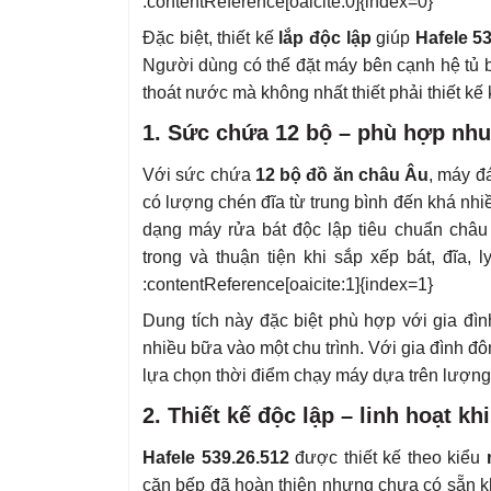
:contentReference[oaicite:0]{index=0}
Đặc biệt, thiết kế
lắp độc lập
giúp
Hafele 5
Người dùng có thể đặt máy bên cạnh hệ tủ bế
thoát nước mà không nhất thiết phải thiết kế
1. Sức chứa 12 bộ – phù hợp nhu
Với sức chứa
12 bộ đồ ăn châu Âu
, máy đ
có lượng chén đĩa từ trung bình đến khá nhi
dạng máy rửa bát độc lập tiêu chuẩn châu 
trong và thuận tiện khi sắp xếp bát, đĩa,
:contentReference[oaicite:1]{index=1}
Dung tích này đặc biệt phù hợp với gia đ
nhiều bữa vào một chu trình. Với gia đình 
lựa chọn thời điểm chạy máy dựa trên lượng 
2. Thiết kế độc lập – linh hoạt khi
Hafele 539.26.512
được thiết kế theo kiểu
căn bếp đã hoàn thiện nhưng chưa có sẵn kh