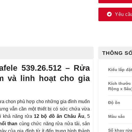
Yêu cầu
THÔNG SỐ
fele 539.26.512
– Rửa
Kiểu lắp đặ
ệm và linh hoạt cho gia
Kích thước 
Rộng x Sâu
lựa chọn phù hợp cho những gia đình muốn
Độ ồn
hưng vẫn cần một thiết bị có sức chứa vừa
ới khả năng rửa
12 bộ đồ ăn Châu Âu
, 5
Màu sắc
ổi than
cùng chức năng rửa nửa tải, sản
Số khay rử
y của gia đình từ ít đến trung bình thành