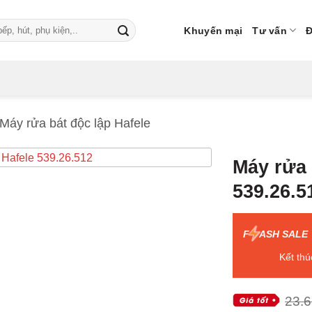
Khuyến mại
Tư vấn
Đ
Máy rửa bát độc lập Hafele
Máy rửa 
539.26.5
F
ASH SALE
Kết thú
23.