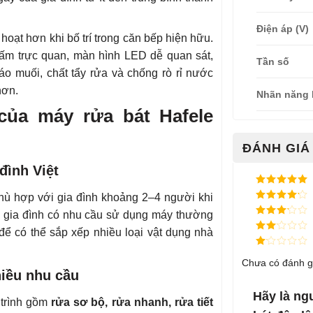
Điện áp (V)
 hoạt hơn khi bố trí trong căn bếp hiện hữu.
bấm trực quan, màn hình LED dễ quan sát,
Tần số
áo muối, chất tẩy rửa và chống rò rỉ nước
hơn.
Nhãn năng 
của máy rửa bát Hafele
ĐÁNH GIÁ 
đình Việt
Được xếp
phù hợp với gia đình khoảng 2–4 người khi
hạng
5
5
Được xếp
sao
c gia đình có nhu cầu sử dụng máy thường
hạng
4
5
Được
sao
để có thể sắp xếp nhiều loại vật dụng nhà
xếp
Được
hạng
3
xếp
5 sao
Được
hạng
Chưa có đánh g
xếp
2
5
hiều nhu cầu
hạng
sao
1
5
Hãy là ng
 trình gồm
rửa sơ bộ, rửa nhanh, rửa tiết
sao