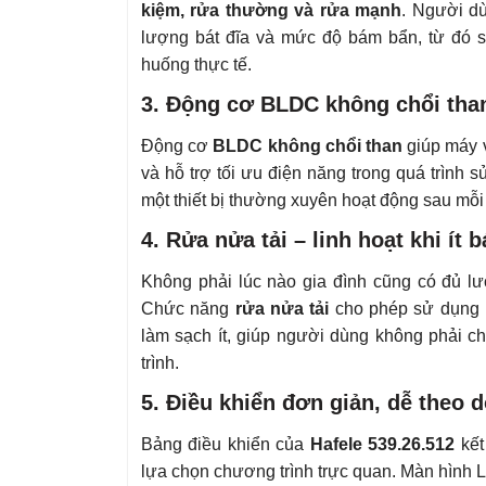
kiệm, rửa thường và rửa mạnh
. Người dù
lượng bát đĩa và mức độ bám bẩn, từ đó s
huống thực tế.
3. Động cơ BLDC không chổi than
Động cơ
BLDC không chổi than
giúp máy 
và hỗ trợ tối ưu điện năng trong quá trình 
một thiết bị thường xuyên hoạt động sau mỗi
4. Rửa nửa tải – linh hoạt khi ít b
Không phải lúc nào gia đình cũng có đủ lượ
Chức năng
rửa nửa tải
cho phép sử dụng m
làm sạch ít, giúp người dùng không phải c
trình.
5. Điều khiển đơn giản, dễ theo d
Bảng điều khiển của
Hafele 539.26.512
kết
lựa chọn chương trình trực quan. Màn hình L