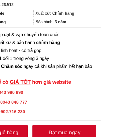
gốc
hiện
.26.512
là:
tại
23.686.000₫.
là:
ele
Xuất xứ:
Chính hãng
17.764.000₫.
àng
Bảo hành:
3 năm
p đặt & vận chuyển toàn quốc
ất xứ & bảo hành
chính hãng
linh hoạt - có trả góp
 đổi 1 trong vòng 3 ngày
 Chăm sóc
ngay cả khi sản phẩm hết hạn bảo
̉ có
GIÁ TỐT
hơn giá website
943 980 890
:
0943 848 777
0902.716.230
giỏ hàng
Đặt mua ngay