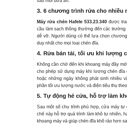
sau mỗi bữa ăn.
3. 6 chương trình rửa cho nhiều 
Máy rửa chén Hafele 533.23.340
được tran
cầu làm sạch thông thường đến các trường 
dễ vỡ. Người dùng có thể lựa chọn chương 
duy nhất cho mọi loại chén đĩa.
4. Rửa bán tải, tối ưu khi lượng c
Không cần chờ đến khi khoang máy đầy mới
cho phép sử dụng máy khi lượng chén đĩa c
hoặc những ngày không phát sinh nhiều v
phần tối ưu lượng nước và điện tiêu thụ the
5. Tự động hé cửa, hỗ trợ làm kh
Sau một số chu trình phù hợp, cửa máy tự
chế này hỗ trợ quá trình làm khô tự nhiên, h
khoang máy và giúp chén đĩa khô ráo hơn sau