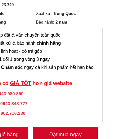
gốc
hiện
.23.340
là:
tại
23.590.000₫.
là:
ele
Xuất xứ:
Trung Quốc
17.692.000₫.
àng
Bảo hành:
2 năm
p đặt & vận chuyển toàn quốc
ất xứ & bảo hành
chính hãng
linh hoạt - có trả góp
 đổi 1 trong vòng 3 ngày
 Chăm sóc
ngay cả khi sản phẩm hết hạn bảo
̉ có
GIÁ TỐT
hơn giá website
943 980 890
:
0943 848 777
0902.716.230
giỏ hàng
Đặt mua ngay