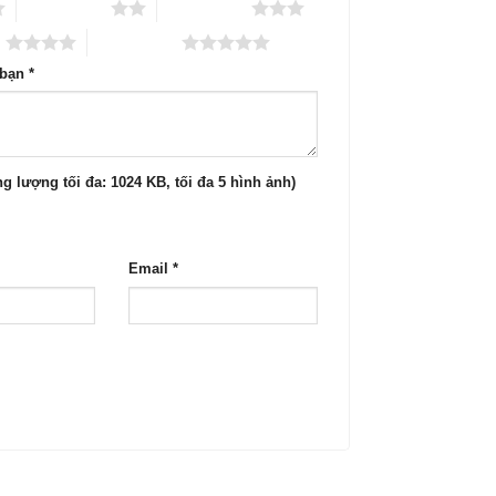
2 trên 5 sao
3 trên 5 sao
o
5 trên 5 sao
 bạn
*
g lượng tối đa: 1024 KB, tối đa 5 hình ảnh)
Email
*