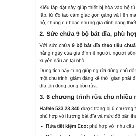
Kiểu lắp đặt này giúp thiết bị hòa vào hệ tủ
lập, từ đó tạo cảm giác gọn gàng và liền 
hộ, chung cư hoặc những gia đình đang thiết
2. Sức chứa 9 bộ bát đĩa, phù hợ
Với sức chứa
9 bộ bát đĩa theo tiêu chu
hằng ngày của gia đình ít người, người số
xuyên nấu ăn tại nhà.
Dung tích này cũng giúp người dùng chủ độn
một chu trình, giảm đáng kể thời gian phải 
đĩa tồn đọng trong bồn rửa.
3. 6 chương trình rửa cho nhiều
Hafele 533.23.340
được trang bị 6 chương t
phù hợp với lượng bát đĩa và mức độ bẩn thự
Rửa tiết kiệm Eco:
phù hợp với nhu cầu r