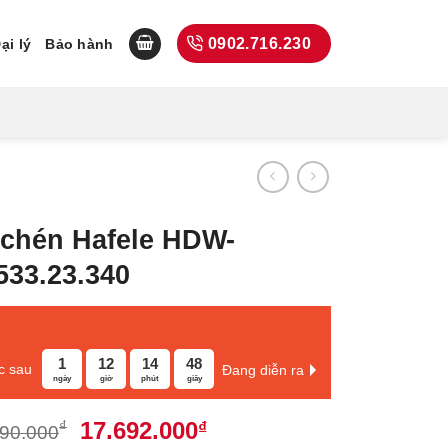
0902.716.230
ại lý
Bảo hành
 chén Hafele HDW-
533.23.340
1
12
14
47
c sau
Đang diễn ra
ngày
giờ
phút
giây
Giá
Giá
17.692.000
₫
₫
590.000