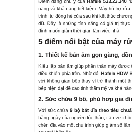
Điểm đáng chú ý của
Hafele 533.23.340
nằ
năng và khả năng tiết kiệm. Máy hỗ trợ rửa 
trình, tự động hé cửa sau khi kết thúc chươ
dB. Đây là những tính năng có giá trị thực
đình muốn giảm thời gian làm việc nhà.
5 điểm nổi bật của máy rử
1. Thiết kế bán âm gọn gàng, đồn
Kiểu lắp bán âm giúp phần thân máy được tí
điều khiển phía trên. Nhờ đó,
Hafele HDW-B
với không gian bếp thay vì trở thành một th
bếp hiện đại đề cao tính thẩm mỹ và khả năng
2. Sức chứa 9 bộ, phù hợp gia đ
Với sức chứa
9 bộ bát đĩa theo tiêu chu
hằng ngày của người độc thân, cặp vợ chồng
chén đĩa vào một chu trình giúp giảm số lần 