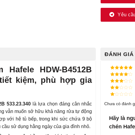
Yêu cầu
ĐÁNH GIÁ 
m Hafele HDW-B4512B
Được xếp
tiết kiệm, phù hợp gia
hạng
5
5
Được xếp
sao
hạng
4
5
Được
sao
xếp
Được
hạng
3
xếp
5 sao
Được
hạng
B 533.23.340
là lựa chọn đáng cân nhắc
Chưa có đánh g
xếp
2
5
hạng
sao
ưng vẫn muốn sở hữu khả năng rửa tự động
1
5
Hãy là ng
 hợp với hệ tủ bếp, trong khi sức chứa 9 bộ
sao
chén Haf
u cầu sử dụng hằng ngày của gia đình nhỏ.