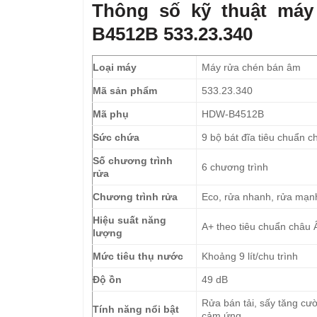
Thông số kỹ thuật máy
B4512B 533.23.340
Loại máy
Máy rửa chén bán âm
Mã sản phẩm
533.23.340
Mã phụ
HDW-B4512B
Sức chứa
9 bộ bát đĩa tiêu chuẩn 
Số chương trình
6 chương trình
rửa
Chương trình rửa
Eco, rửa nhanh, rửa mạnh,
Hiệu suất năng
A+ theo tiêu chuẩn châu 
lượng
Mức tiêu thụ nước
Khoảng 9 lít/chu trình
Độ ồn
49 dB
Rửa bán tải, sấy tăng cư
Tính năng nổi bật
cảm ứng