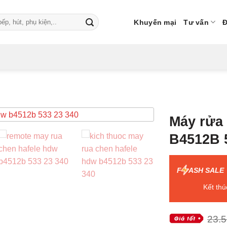
Khuyến mại
Tư vấn
Đ
Máy rửa
B4512B 
F
ASH SALE
Kết thú
23.