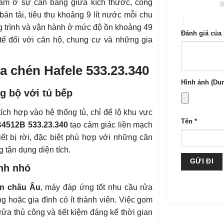
m ở sự cân bằng giữa kích thước, công
1 trên 5 sao
bán tải, tiêu thụ khoảng 9 lít nước mỗi chu
4 trên 5 sa
ng trình và vận hành ở mức độ ồn khoảng 49
Đánh giá của
 tế đối với căn hộ, chung cư và những gia
a chén Hafele 533.23.340
Hình ảnh (Dun
g bộ với tủ bếp
ch hợp vào hệ thống tủ, chỉ để lộ khu vực
Tên
*
4512B 533.23.340
tạo cảm giác liền mạch
iết bị rời, đặc biệt phù hợp với những căn
 tận dụng diện tích.
ình nhỏ
ẩn châu Âu
, máy đáp ứng tốt nhu cầu rửa
 hoặc gia đình có ít thành viên. Việc gom
rửa thủ công và tiết kiệm đáng kể thời gian