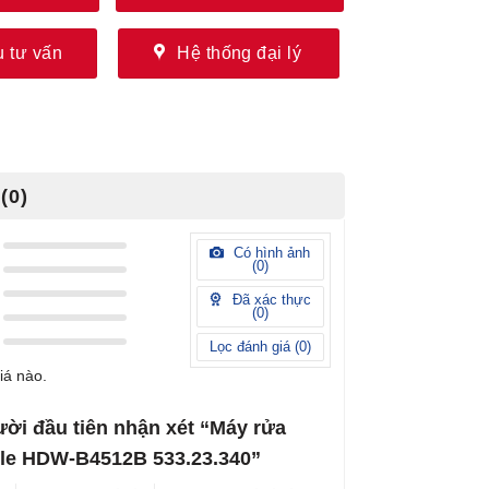
 tư vấn
Hệ thống đại lý
(0)
Có hình ảnh
(
0
)
Đã xác thực
(
0
)
Lọc đánh giá (
0
)
iá nào.
ười đầu tiên nhận xét “Máy rửa
ele HDW-B4512B 533.23.340”