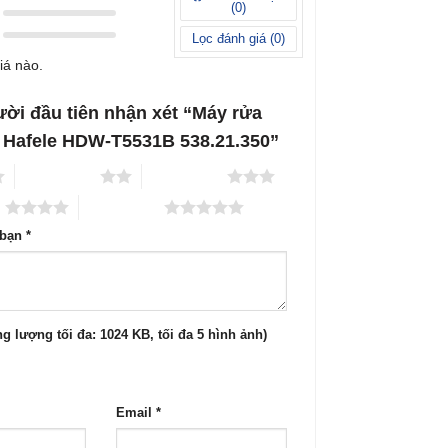
(
0
)
Lọc đánh giá (
0
)
iá nào.
ười đầu tiên nhận xét “Máy rửa
 Hafele HDW-T5531B 538.21.350”
2 trên 5 sao
3 trên 5 sao
o
5 trên 5 sao
 bạn
*
g lượng tối đa: 1024 KB, tối đa 5 hình ảnh)
Email
*