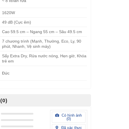
~ 8 lít/lần rửa
1620W
49 dB (Cực êm)
Cao 59.5 cm – Ngang 55 cm – Sâu 49.5 cm
7 chương trình (Mạnh, Thường, Eco, Ly, 90
phút, Nhanh, Vệ sinh máy)
Sấy Extra Dry, Rửa nước nóng, Hẹn giờ, Khóa
trẻ em
Đức
(0)
Có hình ảnh
(
0
)
Đã xác thực