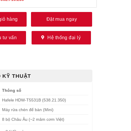
giỏ hàng
Đặt mua ngay
 tư vấn
Hệ thống đại lý
 KỸ THUẬT
Thông số
Hafele HDW-T5531B (538.21.350)
Máy rửa chén để bàn (Mini)
8 bộ Châu Âu (~2 mâm cơm Việt)