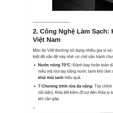
—————————-
2. Công Nghệ Làm Sạch:
Việt Nam
Món ăn Việt thường sử dụng nhiều gia vị v
triệt để vấn đề này nhờ cơ chế vận hành chu
Nước nóng 70°C:
Đánh bay hoàn toàn dầ
niêu mà rửa tay bằng nước lạnh khó làm 
khử mùi tanh
hiệu quả.
7 Chương trình rửa đa năng:
Tùy chỉnh 
nồi bẩn)
,
Rửa tiết kiệm (Eco)
đến
Rửa ly t
khi cần gấp.
–