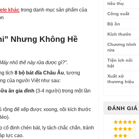
tiêu thụ
ele khác
trong danh mục sản phẩm của
Công suất
ọn
Độ ồn
Kích thước
ini” Nhưng Không Hề
Chương trình
rửa
Tiện ích nổi
Máy nhỏ thế này rửa được gì?”
.
bật
g tích
8 bộ bát đĩa Châu Âu
, tương
Xuất xứ
ng của người Việt như sau:
thương hiệu
bữa ăn gia đình
(3-4 người) trong một lần
ĐÁNH GIÁ 
rộng để xếp được xoong, nồi kích thước
léo).
p cố định chén bát, ly tách chắc chắn, tránh
Được xếp
hạng
5
5
áp lực cao.
Được xếp
sao