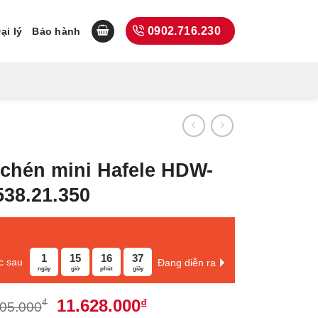
0902.716.230
ại lý
Bảo hành
 chén mini Hafele HDW-
38.21.350
1
15
16
36
c sau
Đang diễn ra
ngày
giờ
phút
giây
Giá
Giá
11.628.000
₫
₫
505.000