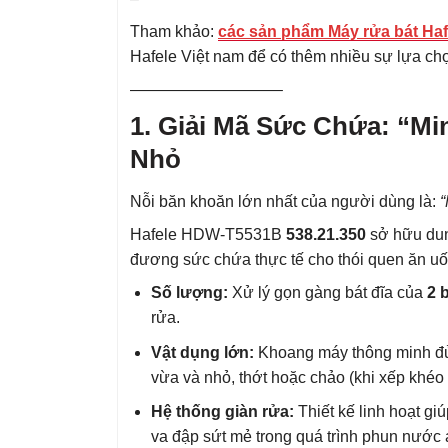
Tham khảo:
các sản phẩm Máy rửa bát Haf
Hafele Việt nam để có thêm nhiều sự lựa ch
—————————–
1. Giải Mã Sức Chứa: “M
Nhỏ
Nỗi băn khoăn lớn nhất của người dùng là:
“
Hafele HDW-T5531B
538.21.350
sở hữu dun
đương sức chứa thực tế cho thói quen ăn uố
Số lượng:
Xử lý gọn gàng bát đĩa của
2 
rửa.
Vật dụng lớn:
Khoang máy thông minh đủ 
vừa và nhỏ, thớt hoặc chảo (khi xếp khéo 
Hệ thống giàn rửa:
Thiết kế linh hoạt giú
va đập sứt mẻ trong quá trình phun nước 