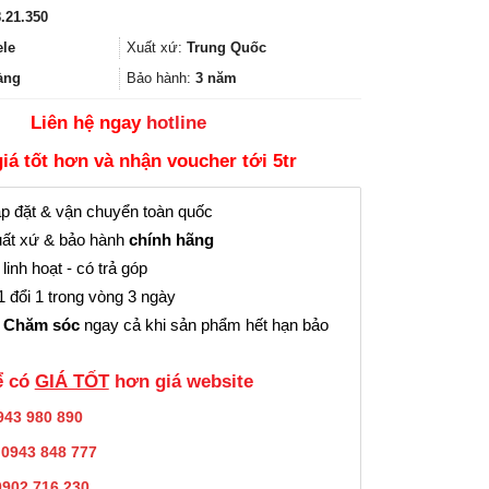
gốc
hiện
.21.350
là:
tại
15.505.000₫.
là:
ele
Xuất xứ:
Trung Quốc
11.628.000₫.
àng
Bảo hành:
3 năm
Liên hệ ngay
hotline
giá tốt hơn và nhận voucher tới 5tr
p đặt & vận chuyển toàn quốc
ất xứ & bảo hành
chính hãng
linh hoạt - có trả góp
 đổi 1 trong vòng 3 ngày
 Chăm sóc
ngay cả khi sản phẩm hết hạn bảo
̉ có
GIÁ TỐT
hơn giá website
943 980 890
:
0943 848 777
0902.716.230