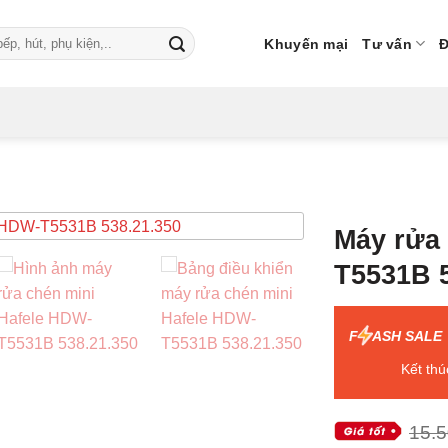
Khuyến mại
Tư vấn
Đ
Máy rửa
T5531B 5
F
ASH SALE
Kết thú
15.