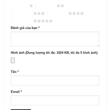
1 trên 5 sao
2 trên 5 sao
3 trên 5 sao
4 trên 5 sao
5 trên 5 sao
Đánh giá của bạn
*
Hình ảnh (Dung lượng tối đa: 1024 KB, tối đa 5 hình ảnh)
Tên
*
Email
*