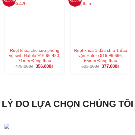
Ruột khóa cho cửa phòng
Ruột khóa 1 đầu chìa 1 đầu
vệ sinh Hafele 916.96.420,
vặn Hafele 916.96.666,
71mm Đồng thau
65mm Đồng thau
Giá
356.000
₫
Giá
Giá
377.000
₫
Giá
475.000
₫
503.000
₫
gốc
hiện
gốc
hiện
là:
tại
là:
tại
475.000₫.
là:
503.000₫.
là:
356.000₫.
377.000
LÝ DO LỰA CHỌN CHÚNG TÔI