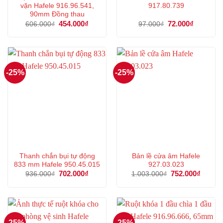
vặn Hafele 916.96.541,
917.80.739
90mm Đồng thau
Giá
454.000
₫
Giá
Giá
72.000
₫
Giá
606.000
₫
97.000
₫
gốc
hiện
gốc
hiện
là:
tại
là:
tại
606.000₫.
là:
97.000₫.
là:
454.000₫.
72.000₫.
-25%
-25%
Thanh chắn bụi tự động
Bản lề cửa âm Hafele
833 mm Hafele 950.45.015
927.03.023
Giá
702.000
₫
Giá
Giá
752.000
₫
Giá
936.000
₫
1.003.000
₫
gốc
hiện
gốc
hiện
là:
tại
là:
tại
936.000₫.
là:
1.003.000₫.
là:
702.000₫.
752.00
-25%
-25%