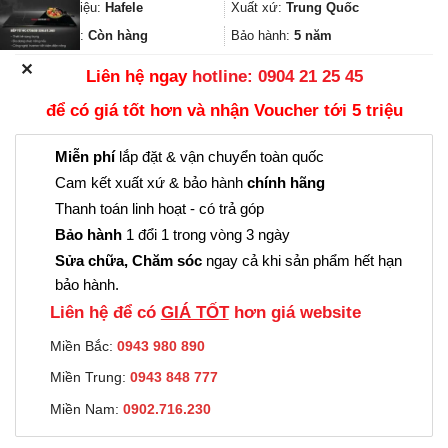
185.000₫.
là:
Thương hiệu:
Hafele
Xuất xứ:
Trung Quốc
138.000₫.
Trạng thái:
Còn hàng
Bảo hành:
5 năm
✕
Liên hệ ngay
hotline: 0904 21 25 45
để có giá tốt hơn và nhận Voucher tới 5 triệu
Miễn phí
lắp đặt & vận chuyển toàn quốc
Cam kết xuất xứ & bảo hành
chính hãng
Thanh toán linh hoạt - có trả góp
Bảo hành
1 đổi 1 trong vòng 3 ngày
Sửa chữa, Chăm sóc
ngay cả khi sản phẩm hết hạn
bảo hành.
Liên hệ để có
GIÁ TỐT
hơn giá website
Miền Bắc:
0943 980 890
Miền Trung:
0943 848 777
Miền Nam:
0902.716.230