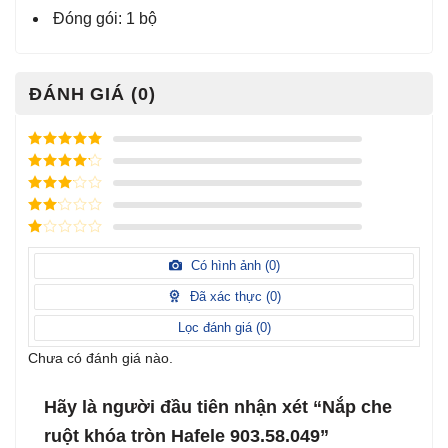
Đóng gói: 1 bộ
ĐÁNH GIÁ (0)
Được xếp
hạng
5
5
Được xếp
sao
hạng
4
5
Được
sao
xếp
Được
hạng
3
xếp
5 sao
Được
hạng
xếp
Có hình ảnh (
0
)
2
5
hạng
sao
1
Đã xác thực (
0
)
5
sao
Lọc đánh giá (
0
)
Chưa có đánh giá nào.
Hãy là người đầu tiên nhận xét “Nắp che
ruột khóa tròn Hafele 903.58.049”