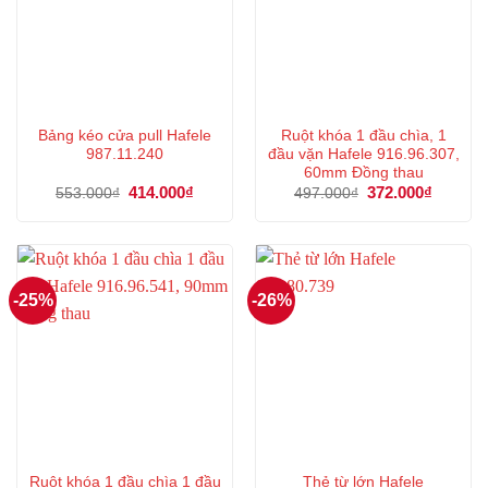
Bảng kéo cửa pull Hafele
Ruột khóa 1 đầu chìa, 1
987.11.240
đầu vặn Hafele 916.96.307,
60mm Đồng thau
Giá
414.000
₫
Giá
Giá
372.000
₫
Giá
553.000
₫
497.000
₫
gốc
hiện
gốc
hiện
là:
tại
là:
tại
553.000₫.
là:
497.000₫.
là:
414.000₫.
372.000
-25%
-26%
Ruột khóa 1 đầu chìa 1 đầu
Thẻ từ lớn Hafele