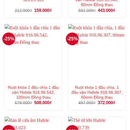
80mm Đồng thau
Giá
159.000
₫
Giá
Giá
443.000
₫
Giá
212.000
₫
591.000
₫
gốc
hiện
gốc
hiện
là:
tại
là:
tại
212.000₫.
là:
591.000₫.
là:
159.000₫.
443.000
-25%
-25%
Ruột khóa 1 đầu chìa 1 đầu
Ruột khóa 1 đầu chìa, 1
vặn Hafele 916.96.542,
đầu vặn Hafele 916.96.307,
100mm Đồng thau
60mm Đồng thau
Giá
508.000
₫
Giá
Giá
372.000
₫
Giá
678.000
₫
497.000
₫
gốc
hiện
gốc
hiện
là:
tại
là:
tại
678.000₫.
là:
497.000₫.
là:
508.000₫.
372.000