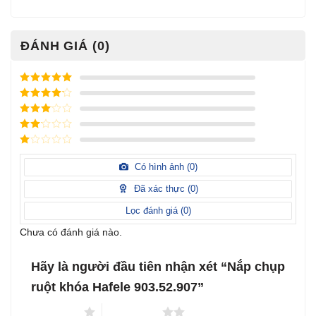
ĐÁNH GIÁ (0)
Được xếp
hạng
5
5
Được xếp
sao
hạng
4
5
Được
sao
xếp
Được
hạng
3
xếp
5 sao
Được
hạng
xếp
Có hình ảnh (
0
)
2
5
hạng
sao
1
Đã xác thực (
0
)
5
sao
Lọc đánh giá (
0
)
Chưa có đánh giá nào.
Hãy là người đầu tiên nhận xét “Nắp chụp
ruột khóa Hafele 903.52.907”
1 trên 5 sao
2 trên 5 sao