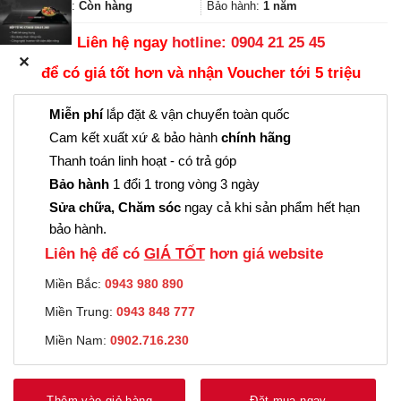
65.000₫.
Trạng thái:
Còn hàng
Bảo hành:
1 năm
Liên hệ ngay
hotline: 0904 21 25 45
✕
để có giá tốt hơn và nhận Voucher tới 5 triệu
Miễn phí
lắp đặt & vận chuyển toàn quốc
Cam kết xuất xứ & bảo hành
chính hãng
Thanh toán linh hoạt - có trả góp
Bảo hành
1 đổi 1 trong vòng 3 ngày
Sửa chữa, Chăm sóc
ngay cả khi sản phẩm hết hạn
bảo hành.
Liên hệ để có
GIÁ TỐT
hơn giá website
Miền Bắc:
0943 980 890
Miền Trung:
0943 848 777
Miền Nam:
0902.716.230
Thêm vào giỏ hàng
Đặt mua ngay