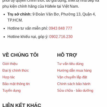
phối ủy quyền chính thức đồ gia dụng, thiết bị nhà bếp và
phụ kiện chính hãng của Häfele tại Việt Nam.
Trụ sở chính:
9 Đoàn Văn Bơ, Phường 13, Quận 4,
TP.HCM.
Hotline tư vấn miễn phí:
0943 848 777
Hotline khiếu nại, góp ý:
0902.716.230
VỀ CHÚNG TÔI
HỖ TRỢ
Giới thiệu
Tư vấn tiêu dùng
Đại lý chính thức
Hướng dẫn mua hàng
Hợp tác
Vận chuyển lắp đặt
Bảo mật thông tin
Chính sách bảo hành
Tuyển dụng
Sửa chữa - bảo dưỡng
LIÊN KẾT KHÁC