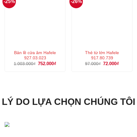
-25%
-26%
Bản lề cửa âm Hafele
Thẻ từ lớn Hafele
927.03.023
917.80.739
Giá
752.000
₫
Giá
Giá
72.000
₫
Giá
1.003.000
₫
97.000
₫
gốc
hiện
gốc
hiện
là:
tại
là:
tại
1.003.000₫.
là:
97.000₫.
là:
752.000₫.
72.000₫.
LÝ DO LỰA CHỌN CHÚNG TÔI