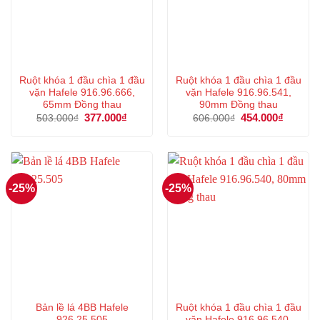
Ruột khóa 1 đầu chìa 1 đầu
Ruột khóa 1 đầu chìa 1 đầu
vặn Hafele 916.96.666,
vặn Hafele 916.96.541,
65mm Đồng thau
90mm Đồng thau
Giá
377.000
₫
Giá
Giá
454.000
₫
Giá
503.000
₫
606.000
₫
gốc
hiện
gốc
hiện
là:
tại
là:
tại
503.000₫.
là:
606.000₫.
là:
377.000₫.
454.000
-25%
-25%
Bản lề lá 4BB Hafele
Ruột khóa 1 đầu chìa 1 đầu
926.25.505
vặn Hafele 916.96.540,