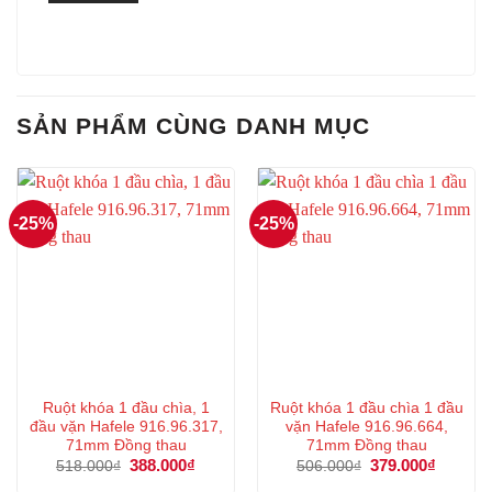
SẢN PHẨM CÙNG DANH MỤC
-25%
-25%
Ruột khóa 1 đầu chìa, 1
Ruột khóa 1 đầu chìa 1 đầu
đầu vặn Hafele 916.96.317,
vặn Hafele 916.96.664,
71mm Đồng thau
71mm Đồng thau
Giá
388.000
₫
Giá
Giá
379.000
₫
Giá
518.000
₫
506.000
₫
gốc
hiện
gốc
hiện