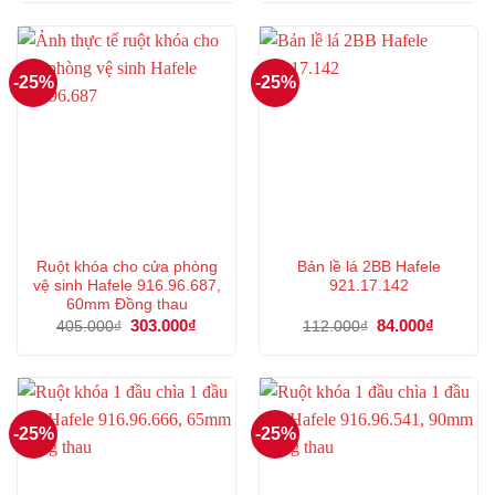
là:
tại
là:
tại
518.000₫.
là:
506.000₫.
là:
388.000₫.
379.000
-25%
-25%
Ruột khóa cho cửa phòng
Bản lề lá 2BB Hafele
vệ sinh Hafele 916.96.687,
921.17.142
60mm Đồng thau
Giá
303.000
₫
Giá
Giá
84.000
₫
Giá
405.000
₫
112.000
₫
gốc
hiện
gốc
hiện
là:
tại
là:
tại
405.000₫.
là:
112.000₫.
là:
303.000₫.
84.000₫.
-25%
-25%