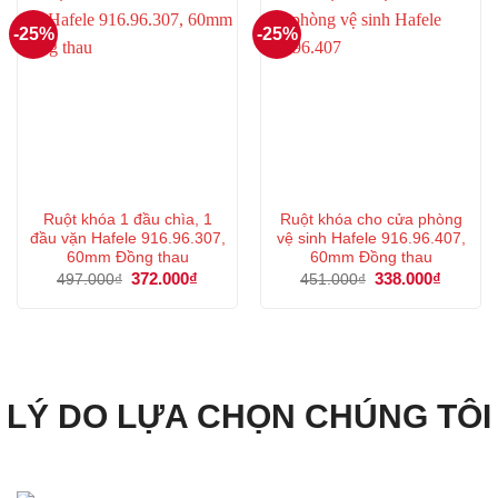
-25%
-25%
Ruột khóa 1 đầu chìa, 1
Ruột khóa cho cửa phòng
đầu vặn Hafele 916.96.307,
vệ sinh Hafele 916.96.407,
60mm Đồng thau
60mm Đồng thau
Giá
372.000
₫
Giá
Giá
338.000
₫
Giá
497.000
₫
451.000
₫
gốc
hiện
gốc
hiện
là:
tại
là:
tại
497.000₫.
là:
451.000₫.
là:
372.000₫.
338.000
LÝ DO LỰA CHỌN CHÚNG TÔI