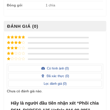
Đóng gói
1 chìa
ĐÁNH GIÁ (0)
Được xếp
hạng
5
5
Được xếp
sao
hạng
4
5
Được
sao
xếp
Được
hạng
3
xếp
5 sao
Được
hạng
xếp
Có hình ảnh (
0
)
2
5
hạng
sao
1
Đã xác thực (
0
)
5
sao
Lọc đánh giá (
0
)
Chưa có đánh giá nào.
Hãy là người đầu tiên nhận xét “Phôi chìa