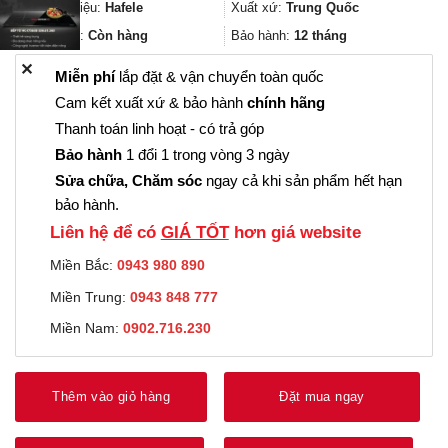
152.000₫.
là:
Thương hiệu:
Hafele
Xuất xứ:
Trung Quốc
114.000₫.
Trạng thái:
Còn hàng
Bảo hành:
12 tháng
✕
Miễn phí
lắp đặt & vận chuyển toàn quốc
Cam kết xuất xứ & bảo hành
chính hãng
Thanh toán linh hoạt - có trả góp
Bảo hành
1 đổi 1 trong vòng 3 ngày
Sửa chữa, Chăm sóc
ngay cả khi sản phẩm hết hạn
bảo hành.
Liên hệ để có
GIÁ TỐT
hơn giá website
Miền Bắc:
0943 980 890
Miền Trung:
0943 848 777
Miền Nam:
0902.716.230
Thêm vào giỏ hàng
Đặt mua ngay