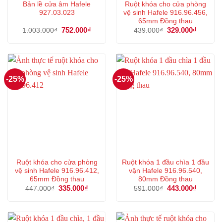
Bản lề cửa âm Hafele
Ruột khóa cho cửa phòng
927.03.023
vệ sinh Hafele 916.96.456,
65mm Đồng thau
Giá
752.000
₫
Giá
Giá
329.000
₫
Giá
1.003.000
₫
439.000
₫
gốc
hiện
gốc
hiện
là:
tại
là:
tại
1.003.000₫.
là:
439.000₫.
là:
752.000₫.
329.000
-25%
-25%
Ruột khóa cho cửa phòng
Ruột khóa 1 đầu chìa 1 đầu
vệ sinh Hafele 916.96.412,
vặn Hafele 916.96.540,
65mm Đồng thau
80mm Đồng thau
Giá
335.000
₫
Giá
Giá
443.000
₫
Giá
447.000
₫
591.000
₫
gốc
hiện
gốc
hiện
là:
tại
là:
tại
447.000₫.
là:
591.000₫.
là:
335.000₫.
443.000