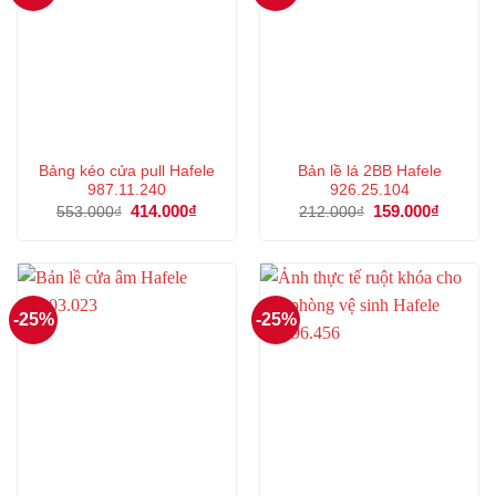
Bảng kéo cửa pull Hafele
Bản lề lá 2BB Hafele
987.11.240
926.25.104
Giá
414.000
₫
Giá
Giá
159.000
₫
Giá
553.000
₫
212.000
₫
gốc
hiện
gốc
hiện
là:
tại
là:
tại
553.000₫.
là:
212.000₫.
là:
414.000₫.
159.000
-25%
-25%