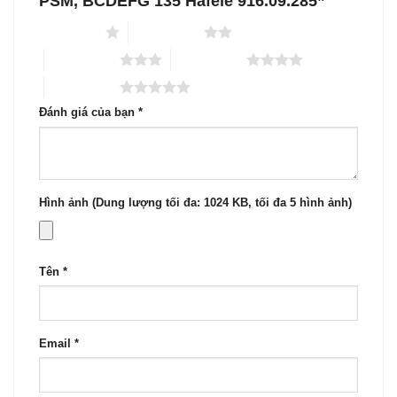
PSM, BCDEFG 135 Hafele 916.09.285”
1 trên 5 sao
2 trên 5 sao
3 trên 5 sao
4 trên 5 sao
5 trên 5 sao
Đánh giá của bạn
*
Hình ảnh (Dung lượng tối đa: 1024 KB, tối đa 5 hình ảnh)
Tên
*
Email
*