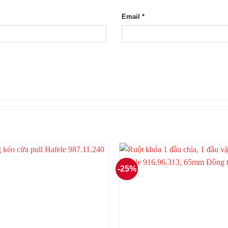
Email
*
-25%