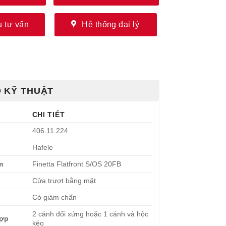
 tư vấn
Hệ thống đại lý
 KỸ THUẬT
CHI TIẾT
406.11.224
Hafele
m
Finetta Flatfront S/OS 20FB
Cửa trượt bằng mặt
Có giảm chấn
2 cánh đối xứng hoặc 1 cánh và hộc
hợp
kéo