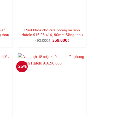
 vặn
Ruột khóa cho cửa phòng vệ sinh
g thau
Hafele 916.96.414, 90mm Đồng thau
á
Giá
Giá
369.000
₫
493.000
₫
ện
gốc
hiện
là:
tại
493.000₫.
là:
6.000₫.
369.000₫.
-25%