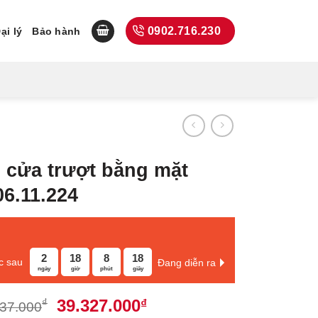
0902.716.230
ại lý
Bảo hành
 cửa trượt bằng mặt
06.11.224
2
18
8
17
c sau
Đang diễn ra
ngày
giờ
phút
giây
Giá
Giá
39.327.000
₫
₫
437.000