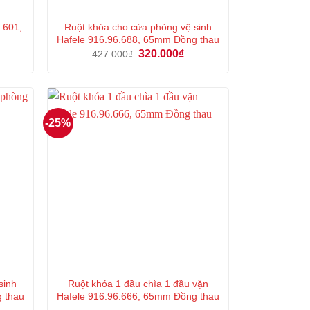
.601,
Ruột khóa cho cửa phòng vệ sinh
Hafele 916.96.688, 65mm Đồng thau
á
Giá
Giá
320.000
₫
427.000
₫
ện
gốc
hiện
là:
tại
427.000₫.
là:
7.000₫.
320.000₫.
-25%
sinh
Ruột khóa 1 đầu chìa 1 đầu vặn
g thau
Hafele 916.96.666, 65mm Đồng thau