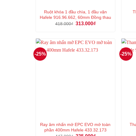
Ruột khóa 1 đầu chìa, 1 đầu vặn
T
Hafele 916.96.662, 60mm Đồng thau
Giá
Giá
313.000
₫
418.000
₫
gốc
hiện
là:
tại
418.000₫.
là:
313.000₫.
-25%
-25%
Ray âm nhấn mở EPC EVO mở toàn
Tha
phần 400mm Hafele 433.32.173
Giá
Giá