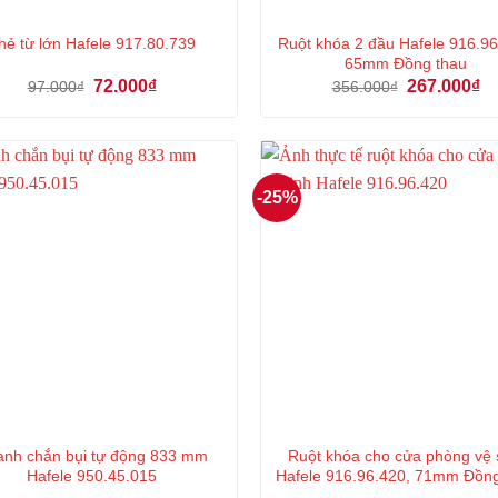
Ruột khóa 2 đầu Hafele 916.96
hẻ từ lớn Hafele 917.80.739
65mm Đồng thau
Giá
Giá
Giá
Gi
72.000
₫
267.000
₫
97.000
₫
356.000
₫
gốc
hiện
gốc
hi
là:
tại
là:
tại
97.000₫.
là:
356.000₫.
là:
72.000₫.
26
-25%
nh chắn bụi tự động 833 mm
Ruột khóa cho cửa phòng vệ 
Hafele 950.45.015
Hafele 916.96.420, 71mm Đồn