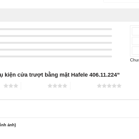
Chưa
hụ kiện cửa trượt bằng mặt Hafele 406.11.224”
ao
4 trên 5 sao
5 trên 5 sao
hình ảnh)