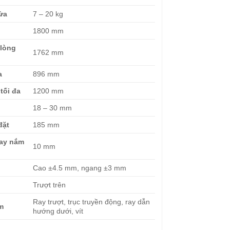
ửa
7 – 20 kg
1800 mm
 lòng
1762 mm
a
896 mm
tối đa
1200 mm
18 – 30 mm
đặt
185 mm
tay nắm
10 mm
Cao ±4.5 mm, ngang ±3 mm
Trượt trên
Ray trượt, trục truyền động, ray dẫn
èm
hướng dưới, vít