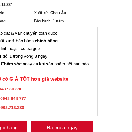
gốc
hiện
.11.224
là:
tại
52.437.000₫.
là:
ele
Xuất xứ:
Châu Âu
39.327.000₫.
àng
Bảo hành:
1 năm
p đặt & vận chuyển toàn quốc
ất xứ & bảo hành
chính hãng
linh hoạt - có trả góp
 đổi 1 trong vòng 3 ngày
 Chăm sóc
ngay cả khi sản phẩm hết hạn bảo
̉ có
GIÁ TỐT
hơn giá website
943 980 890
:
0943 848 777
0902.716.230
giỏ hàng
Đặt mua ngay