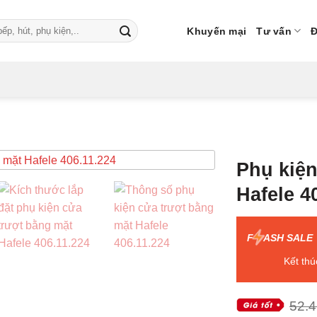
Khuyến mại
Tư vấn
Đ
Phụ kiện
Hafele 4
F
ASH SALE
Kết thú
52.