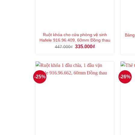
Ruột khóa cho cửa phòng vệ sinh
Bảng
Hafele 916.96.409, 60mm Đồng thau
Giá
Giá
335.000
₫
447.000
₫
gốc
hiện
là:
tại
447.000₫.
là:
335.000₫.
-25%
-26%