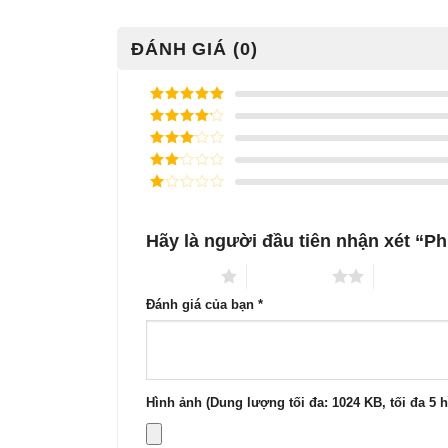
ĐÁNH GIÁ (0)
Được xếp
hạng
5
5
Được xếp
sao
hạng
4
5
Được
sao
xếp
Được
hạng
3
xếp
5 sao
Được
hạng
xếp
2
5
hạng
sao
Hãy là người đầu tiên nhận xét “P
1
5
sao
1 trên 5 sao
2 trên 5 sao
3 trên 5 s
Đánh giá của bạn
*
Hình ảnh (Dung lượng tối đa: 1024 KB, tối đa 5 