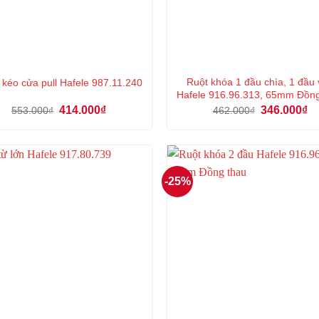
Ruột khóa 1 đầu chìa, 1 đầu
 kéo cửa pull Hafele 987.11.240
Hafele 916.96.313, 65mm Đồn
Giá
Giá
Giá
Gi
414.000
₫
346.000
₫
553.000
₫
462.000
₫
gốc
hiện
gốc
hi
là:
tại
là:
tại
553.000₫.
là:
462.000₫.
là:
414.000₫.
34
-25%