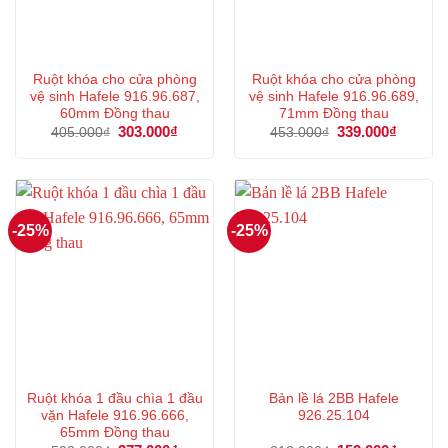
Ruột khóa cho cửa phòng
Ruột khóa cho cửa phòng
vệ sinh Hafele 916.96.687,
vệ sinh Hafele 916.96.689,
60mm Đồng thau
71mm Đồng thau
Giá
303.000
₫
Giá
Giá
339.000
₫
Giá
405.000
₫
453.000
₫
gốc
hiện
gốc
hiện
là:
tại
là:
tại
405.000₫.
là:
453.000₫.
là:
303.000₫.
339.000
-25%
-25%
Ruột khóa 1 đầu chìa 1 đầu
Bản lề lá 2BB Hafele
vặn Hafele 916.96.666,
926.25.104
65mm Đồng thau