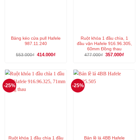
Bảng kéo cửa pull Hafele
Ruột khóa 1 đầu chìa, 1
987.11.240
đầu vặn Hafele 916.96.305,
60mm Đồng thau
Giá
414.000
₫
Giá
Giá
357.000
₫
Giá
553.000
₫
477.000
₫
gốc
hiện
gốc
hiện
là:
tại
là:
tại
553.000₫.
là:
477.000₫.
là:
414.000₫.
357.000
-25%
-25%
Ruột khóa 1 đầu chìa 1 đầu
Bản lề lá 4BB Hafele