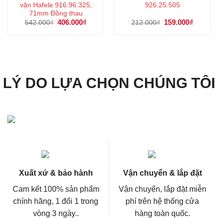
vặn Hafele 916.96.325,
926.25.505
71mm Đồng thau
Giá
406.000
₫
Giá
Giá
159.000
₫
Giá
542.000
₫
212.000
₫
gốc
hiện
gốc
hiện
là:
tại
là:
tại
542.000₫.
là:
212.000₫.
là:
406.000₫.
159.000
LÝ DO LỰA CHỌN CHÚNG TÔI
Xuất xứ & bảo hành
Vận chuyển & lắp đặt
Cam kết 100% sản phẩm
Vận chuyển, lắp đặt miễn
chính hãng, 1 đổi 1 trong
phí trên hệ thống cửa
vòng 3 ngày..
hàng toàn quốc.