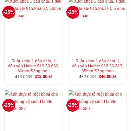
-25%
-25%
Ruột khóa 1 đầu chìa, 1
Ruột khóa 1 đầu chìa, 1
đầu vặn Hafele 916.96.662,
đầu vặn Hafele 916.96.313,
60mm Đồng thau
65mm Đồng thau
Giá
313.000
₫
Giá
Giá
346.000
₫
Giá
418.000
₫
462.000
₫
gốc
hiện
gốc
hiện
là:
tại
là:
tại
418.000₫.
là:
462.000₫.
là:
313.000₫.
346.000
-25%
-25%