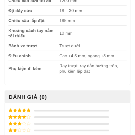
Chiều cao cửa tối đa
1200 mm
Độ dày cửa
18 – 30 mm
Chiều sâu lắp đặt
185 mm
Khoảng cách tay nắm
10 mm
tối thiểu
Bánh xe trượt
Trượt dưới
Điều chỉnh
Cao ±4.5 mm, ngang ±3 mm
Ray trượt, ray dẫn hướng trên,
Phụ kiện đi kèm
phụ kiện lắp đặt
ĐÁNH GIÁ (0)
Được xếp
hạng
5
5
Được xếp
sao
hạng
4
5
Được
sao
xếp