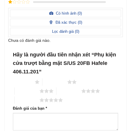
Được
hạng
3
xếp
5 sao
Được
hạng
xếp
Có hình ảnh (
0
)
2
5
hạng
sao
1
Đã xác thực (
0
)
5
sao
Lọc đánh giá (
0
)
Chưa có đánh giá nào.
Hãy là người đầu tiên nhận xét “Phụ kiện
cửa trượt bằng mặt S/US 20FB Hafele
406.11.201”
1 trên 5 sao
2 trên 5 sao
3 trên 5 sao
4 trên 5 sao
5 trên 5 sao
Đánh giá của bạn
*