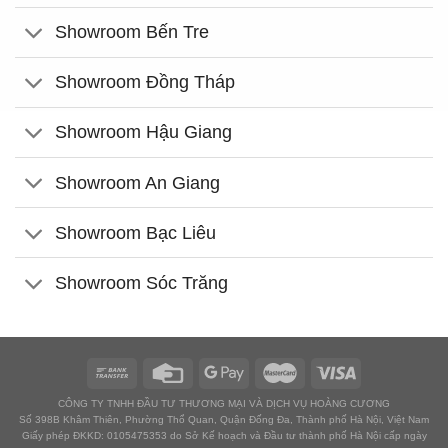
Showroom Bến Tre
Showroom Đồng Tháp
Showroom Hậu Giang
Showroom An Giang
Showroom Bạc Liêu
Showroom Sóc Trăng
CÔNG TY TNHH ĐẦU TƯ THƯƠNG MẠI VÀ DỊCH VỤ HOÀNG CƯƠNG
Số 398B Khâm Thiên, Phường Thổ Quan, Quận Đống Đa, Thành phố Hà Nội, Việt Nam
Giấy phép ĐKKD: 0105475353 do Sở Kế hoạch và Đầu tư thành phố Hà Nội cấp ngày