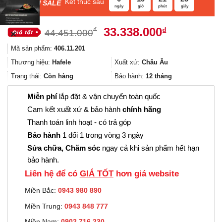
Kết thúc sau
F
ASH SALE
ngày
giờ
phút
giây
Giá
Giá
33.338.000
₫
₫
44.451.000
✕
gốc
hiện
Mã sản phẩm:
406.11.201
là:
tại
44.451.000₫.
là:
Thương hiệu:
Hafele
Xuất xứ:
Châu Âu
33.338.000
Trạng thái:
Còn hàng
Bảo hành:
12 tháng
Miễn phí
lắp đặt & vận chuyển toàn quốc
Cam kết xuất xứ & bảo hành
chính hãng
Thanh toán linh hoạt - có trả góp
Bảo hành
1 đổi 1 trong vòng 3 ngày
Sửa chữa, Chăm sóc
ngay cả khi sản phẩm hết hạn
bảo hành.
Liên hệ để có
GIÁ TỐT
hơn giá website
Miền Bắc:
0943 980 890
Miền Trung:
0943 848 777
Miền Nam:
0902.716.230