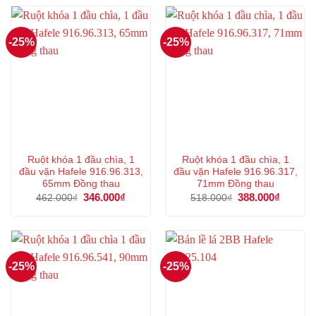
329.000₫.
338.000
-25%
-25%
Ruột khóa 1 đầu chìa, 1
Ruột khóa 1 đầu chìa, 1
đầu vặn Hafele 916.96.313,
đầu vặn Hafele 916.96.317,
65mm Đồng thau
71mm Đồng thau
Giá
346.000
₫
Giá
Giá
388.000
₫
Giá
462.000
₫
518.000
₫
gốc
hiện
gốc
hiện
là:
tại
là:
tại
462.000₫.
là:
518.000₫.
là:
346.000₫.
388.000
-25%
-25%