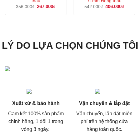
thau
71mm Đồng thau
Giá
267.000
₫
Giá
Giá
406.000
₫
Giá
356.000
₫
542.000
₫
gốc
hiện
gốc
hiện
là:
tại
là:
tại
356.000₫.
là:
542.000₫.
là:
267.000₫.
406.000
LÝ DO LỰA CHỌN CHÚNG TÔI
Xuất xứ & bảo hành
Vận chuyển & lắp đặt
Cam kết 100% sản phẩm
Vận chuyển, lắp đặt miễn
chính hãng, 1 đổi 1 trong
phí trên hệ thống cửa
vòng 3 ngày..
hàng toàn quốc.