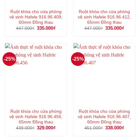
Ruột khóa cho cửa phòng
Ruột khóa cho cửa phòng
vệ sinh Hafele 916.96.409,
vệ sinh Hafele 916.96.412,
60mm Đồng thau
65mm Đồng thau
Giá
335.000
₫
Giá
Giá
335.000
₫
Giá
447.000
₫
447.000
₫
gốc
hiện
gốc
hiện
là:
tại
là:
tại
447.000₫.
là:
447.000₫.
là:
335.000₫.
335.000
-25%
-25%
Ruột khóa cho cửa phòng
Ruột khóa cho cửa phòng
vệ sinh Hafele 916.96.456,
vệ sinh Hafele 916.96.407,
65mm Đồng thau
60mm Đồng thau
Giá
329.000
₫
Giá
Giá
338.000
₫
Giá
439.000
₫
451.000
₫
gốc
hiện
gốc
hiện
là:
tại
là:
tại
439.000₫.
là:
451.000₫.
là: