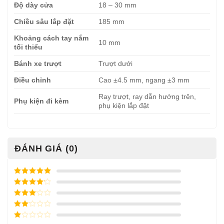
Độ dày cửa
18 – 30 mm
Chiều sâu lắp đặt
185 mm
Khoảng cách tay nắm
10 mm
tối thiểu
Bánh xe trượt
Trượt dưới
Điều chỉnh
Cao ±4.5 mm, ngang ±3 mm
Ray trượt, ray dẫn hướng trên,
Phụ kiện đi kèm
phụ kiện lắp đặt
ĐÁNH GIÁ (0)
Được xếp
hạng
5
5
Được xếp
sao
hạng
4
5
Được
sao
xếp
Được
hạng
3
xếp
5 sao