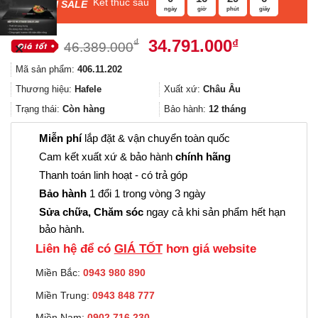
Kết thúc sau
F
ASH SALE
ngày
giờ
phút
giây
Giá
Giá
34.791.000
₫
₫
46.389.000
✕
gốc
hiện
Mã sản phẩm:
406.11.202
là:
tại
46.389.000₫.
là:
Thương hiệu:
Hafele
Xuất xứ:
Châu Âu
34.791.000
Trạng thái:
Còn hàng
Bảo hành:
12 tháng
Miễn phí
lắp đặt & vận chuyển toàn quốc
Cam kết xuất xứ & bảo hành
chính hãng
Thanh toán linh hoạt - có trả góp
Bảo hành
1 đổi 1 trong vòng 3 ngày
Sửa chữa, Chăm sóc
ngay cả khi sản phẩm hết hạn
bảo hành.
Liên hệ để có
GIÁ TỐT
hơn giá website
Miền Bắc:
0943 980 890
Miền Trung:
0943 848 777
Miền Nam:
0902.716.230