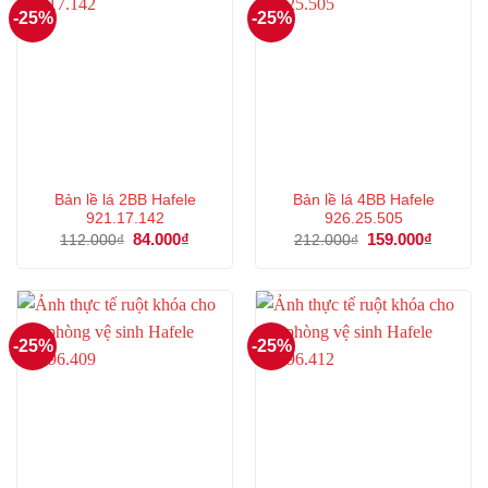
-25%
-25%
Bản lề lá 2BB Hafele
Bản lề lá 4BB Hafele
921.17.142
926.25.505
Giá
84.000
₫
Giá
Giá
159.000
₫
Giá
112.000
₫
212.000
₫
gốc
hiện
gốc
hiện
là:
tại
là:
tại
112.000₫.
là:
212.000₫.
là:
84.000₫.
159.000
-25%
-25%