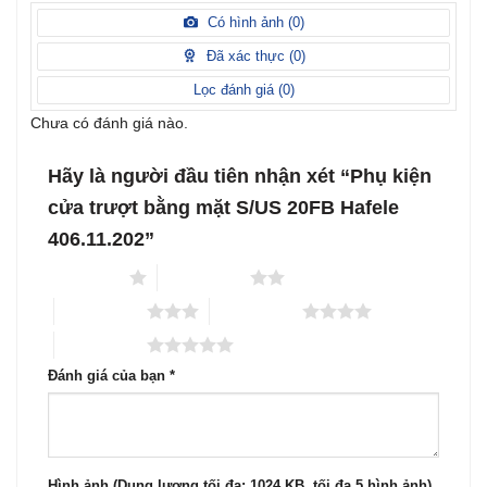
Được
hạng
xếp
Có hình ảnh (
0
)
2
5
hạng
sao
1
Đã xác thực (
0
)
5
sao
Lọc đánh giá (
0
)
Chưa có đánh giá nào.
Hãy là người đầu tiên nhận xét “Phụ kiện
cửa trượt bằng mặt S/US 20FB Hafele
406.11.202”
1 trên 5 sao
2 trên 5 sao
3 trên 5 sao
4 trên 5 sao
5 trên 5 sao
Đánh giá của bạn
*
Hình ảnh (Dung lượng tối đa: 1024 KB, tối đa 5 hình ảnh)