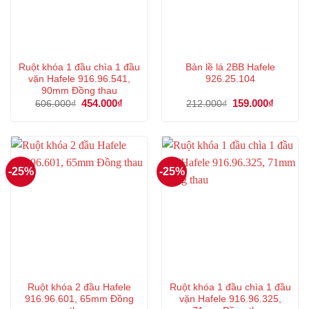
Ruột khóa 1 đầu chìa 1 đầu
Bản lề lá 2BB Hafele
vặn Hafele 916.96.541,
926.25.104
90mm Đồng thau
Giá
454.000
₫
Giá
Giá
159.000
₫
Giá
606.000
₫
212.000
₫
gốc
hiện
gốc
hiện
là:
tại
là:
tại
606.000₫.
là:
212.000₫.
là:
454.000₫.
159.000
-25%
-25%
Ruột khóa 2 đầu Hafele
Ruột khóa 1 đầu chìa 1 đầu
916.96.601, 65mm Đồng
vặn Hafele 916.96.325,