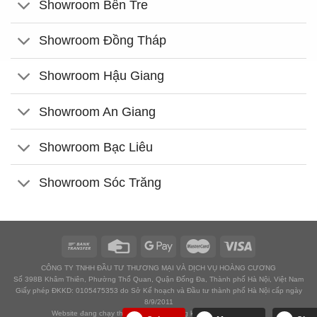
Showroom Bến Tre
Showroom Đồng Tháp
Showroom Hậu Giang
Showroom An Giang
Showroom Bạc Liêu
Showroom Sóc Trăng
CÔNG TY TNHH ĐẦU TƯ THƯƠNG MẠI VÀ DỊCH VỤ HOÀNG CƯƠNG
Số 398B Khâm Thiên, Phường Thổ Quan, Quận Đống Đa, Thành phố Hà Nội, Việt Nam
Giấy phép ĐKKD: 0105475353 do Sở Kế hoạch và Đầu tư thành phố Hà Nội cấp ngày
8/9/2011
Website đang chạy thử nghiệm chờ đăng ký với Bộ công thương