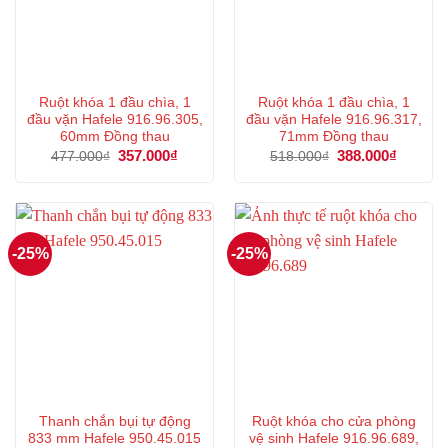
Ruột khóa 1 đầu chìa, 1
Ruột khóa 1 đầu chìa, 1
đầu vặn Hafele 916.96.305,
đầu vặn Hafele 916.96.317,
60mm Đồng thau
71mm Đồng thau
Giá
357.000
₫
Giá
Giá
388.000
₫
Giá
477.000
₫
518.000
₫
gốc
hiện
gốc
hiện
là:
tại
là:
tại
477.000₫.
là:
518.000₫.
là:
357.000₫.
388.000
-25%
-25%
Thanh chắn bụi tự động
Ruột khóa cho cửa phòng
833 mm Hafele 950.45.015
vệ sinh Hafele 916.96.689,