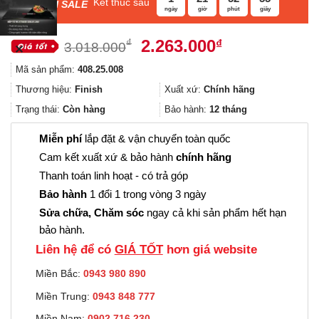
Kết thúc sau
F
ASH SALE
ngày
giờ
phút
giây
Giá
Giá
2.263.000
₫
₫
3.018.000
✕
gốc
hiện
Mã sản phẩm:
408.25.008
là:
tại
3.018.000₫.
là:
Thương hiệu:
Finish
Xuất xứ:
Chính hãng
2.263.000₫.
Trạng thái:
Còn hàng
Bảo hành:
12 tháng
Miễn phí
lắp đặt & vận chuyển toàn quốc
Cam kết xuất xứ & bảo hành
chính hãng
Thanh toán linh hoạt - có trả góp
Bảo hành
1 đổi 1 trong vòng 3 ngày
Sửa chữa, Chăm sóc
ngay cả khi sản phẩm hết hạn
bảo hành.
Liên hệ để có
GIÁ TỐT
hơn giá website
Miền Bắc:
0943 980 890
Miền Trung:
0943 848 777
Miền Nam:
0902.716.230