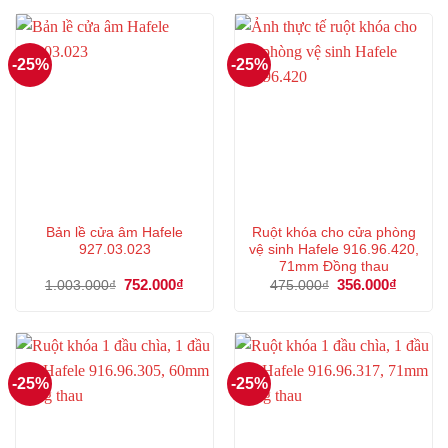
462.000₫.
là:
427.000₫.
là:
346.000₫.
320.000
-25%
-25%
Bản lề cửa âm Hafele
Ruột khóa cho cửa phòng
927.03.023
vệ sinh Hafele 916.96.420,
71mm Đồng thau
Giá
752.000
₫
Giá
Giá
356.000
₫
Giá
1.003.000
₫
475.000
₫
gốc
hiện
gốc
hiện
là:
tại
là:
tại
1.003.000₫.
là:
475.000₫.
là:
752.000₫.
356.000
-25%
-25%