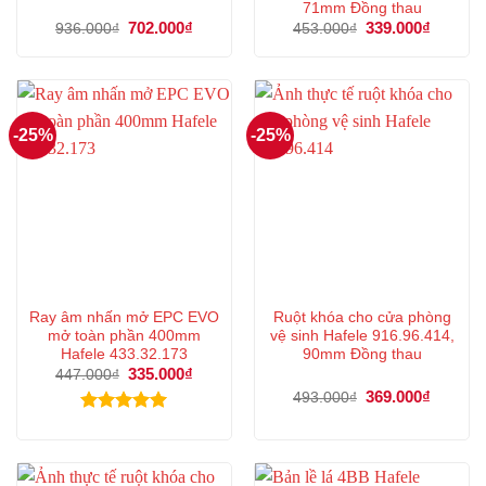
71mm Đồng thau
Giá
702.000
₫
Giá
Giá
339.000
₫
Giá
936.000
₫
453.000
₫
gốc
hiện
gốc
hiện
là:
tại
là:
tại
936.000₫.
là:
453.000₫.
là:
702.000₫.
339.000
-25%
-25%
Ray âm nhấn mở EPC EVO
Ruột khóa cho cửa phòng
mở toàn phần 400mm
vệ sinh Hafele 916.96.414,
Hafele 433.32.173
90mm Đồng thau
Giá
335.000
₫
Giá
447.000
₫
gốc
hiện
Giá
369.000
₫
Giá
493.000
₫
là:
tại
gốc
hiện
447.000₫.
là:
là:
tại
Được xếp
335.000₫.
493.000₫.
là:
hạng
5.00
369.000
5 sao