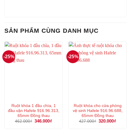
SẢN PHẨM CÙNG DANH MỤC
-25%
-25%
Ruột khóa 1 đầu chìa, 1
Ruột khóa cho cửa phòng
đầu vặn Hafele 916.96.313,
vệ sinh Hafele 916.96.688,
65mm Đồng thau
65mm Đồng thau
Giá
346.000
₫
Giá
Giá
320.000
₫
Giá
462.000
₫
427.000
₫
gốc
hiện
gốc
hiện
là:
tại
là:
tại