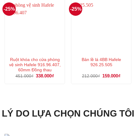
-25%
-25%
Ruột khóa cho cửa phòng
Bản lề lá 4BB Hafele
vệ sinh Hafele 916.96.407,
926.25.505
60mm Đồng thau
Giá
338.000
₫
Giá
Giá
159.000
₫
Giá
451.000
₫
212.000
₫
gốc
hiện
gốc
hiện
là:
tại
là:
tại
451.000₫.
là:
212.000₫.
là:
338.000₫.
159.000
LÝ DO LỰA CHỌN CHÚNG TÔI