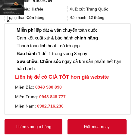
Mã sản phẩm:
916.09.704
là:
tại
1.328.000₫.
là:
Thương hiệu:
Hafele
Xuất xứ:
Trung Quốc
996.000₫.
Trạng thái:
Còn hàng
Bảo hành:
12 tháng
✕
Miễn phí
lắp đặt & vận chuyển toàn quốc
Cam kết xuất xứ & bảo hành
chính hãng
Thanh toán linh hoạt - có trả góp
Bảo hành
1 đổi 1 trong vòng 3 ngày
Sửa chữa, Chăm sóc
ngay cả khi sản phẩm hết hạn
bảo hành.
Liên hệ để có
GIÁ TỐT
hơn giá website
Miền Bắc:
0943 980 890
Miền Trung:
0943 848 777
Miền Nam:
0902.716.230
Thêm vào giỏ hàng
Đặt mua ngay