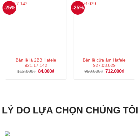
-25%
-25%
Bản lề lá 2BB Hafele
Bản lề cửa âm Hafele
921.17.142
927.03.029
Giá
84.000
₫
Giá
Giá
712.000
₫
Giá
112.000
₫
950.000
₫
gốc
hiện
gốc
hiện
là:
tại
là:
tại
112.000₫.
là:
950.000₫.
là:
84.000₫.
712.000
LÝ DO LỰA CHỌN CHÚNG TÔI