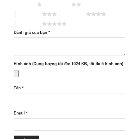
1 trên 5 sao
2 trên 5 sao
3 trên 5 sao
4 trên 5 sao
5 trên 5 sao
Đánh giá của bạn
*
Hình ảnh (Dung lượng tối đa: 1024 KB, tối đa 5 hình ảnh)
Tên
*
Email
*