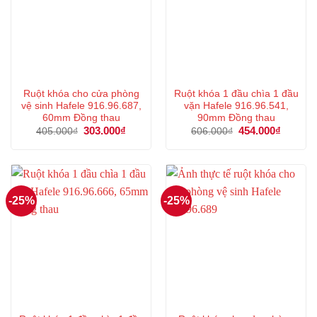
Ruột khóa cho cửa phòng
Ruột khóa 1 đầu chìa 1 đầu
vệ sinh Hafele 916.96.687,
vặn Hafele 916.96.541,
60mm Đồng thau
90mm Đồng thau
Giá
303.000
₫
Giá
Giá
454.000
₫
Giá
405.000
₫
606.000
₫
gốc
hiện
gốc
hiện
là:
tại
là:
tại
405.000₫.
là:
606.000₫.
là:
303.000₫.
454.000
-25%
-25%