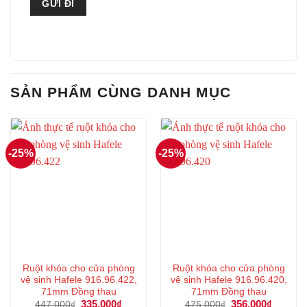
SẢN PHẨM CÙNG DANH MỤC
-25%
-25%
Ruột khóa cho cửa phòng
Ruột khóa cho cửa phòng
vệ sinh Hafele 916.96.422,
vệ sinh Hafele 916.96.420,
71mm Đồng thau
71mm Đồng thau
Giá
335.000
₫
Giá
Giá
356.000
₫
Giá
447.000
₫
475.000
₫