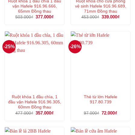
Ruột khóa 1 đầu chìa 1 đầu
Ruột khóa cho cửa phòng
vặn Hafele 916.96.666,
vệ sinh Hafele 916.96.689,
65mm Đồng thau
71mm Đồng thau
Giá
377.000
₫
Giá
Giá
339.000
₫
Giá
503.000
₫
453.000
₫
gốc
hiện
gốc
hiện
là:
tại
là:
tại
503.000₫.
là:
453.000₫.
là:
377.000₫.
339.000
-25%
-26%
Ruột khóa 1 đầu chìa, 1
Thẻ từ lớn Hafele
đầu vặn Hafele 916.96.305,
917.80.739
60mm Đồng thau
Giá
357.000
₫
Giá
Giá
72.000
₫
Giá
477.000
₫
97.000
₫
gốc
hiện
gốc
hiện
là:
tại
là:
tại
477.000₫.
là:
97.000₫.
là:
357.000₫.
72.000₫.