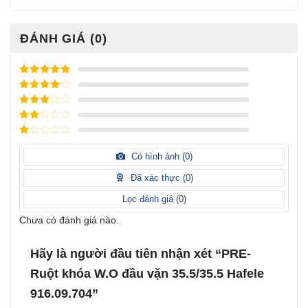
ĐÁNH GIÁ (0)
Được xếp
hạng
5
5
Được xếp
sao
hạng
4
5
Được
sao
xếp
Được
hạng
3
xếp
5 sao
Được
hạng
xếp
Có hình ảnh (
0
)
2
5
hạng
sao
1
Đã xác thực (
0
)
5
sao
Lọc đánh giá (
0
)
Chưa có đánh giá nào.
Hãy là người đầu tiên nhận xét “PRE-
Ruột khóa W.O đầu vặn 35.5/35.5 Hafele
916.09.704”