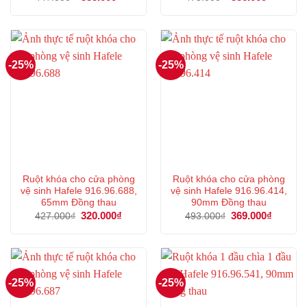
gốc
hiện
gốc
hiện
là:
tại
là:
tại
447.000₫.
là:
475.000₫.
là:
335.000₫.
356.000
-25%
-25%
Ruột khóa cho cửa phòng
Ruột khóa cho cửa phòng
vệ sinh Hafele 916.96.688,
vệ sinh Hafele 916.96.414,
65mm Đồng thau
90mm Đồng thau
Giá
320.000
₫
Giá
Giá
369.000
₫
Giá
427.000
₫
493.000
₫
gốc
hiện
gốc
hiện
là:
tại
là:
tại
427.000₫.
là:
493.000₫.
là:
320.000₫.
369.000
-25%
-25%