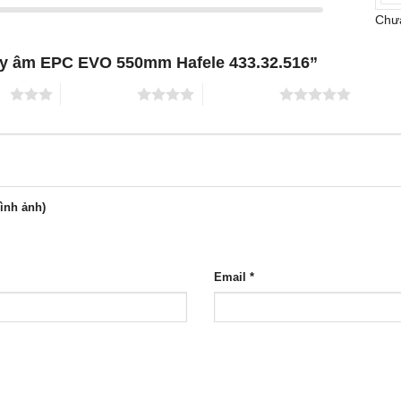
Chưa
Ray âm EPC EVO 550mm Hafele 433.32.516”
ao
4 trên 5 sao
5 trên 5 sao
hình ảnh)
Email
*