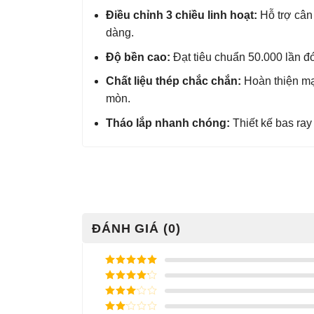
Điều chỉnh 3 chiều linh hoạt:
Hỗ trợ cân 
dàng.
Độ bền cao:
Đạt tiêu chuẩn 50.000 lần 
Chất liệu thép chắc chắn:
Hoàn thiện mạ
mòn.
Tháo lắp nhanh chóng:
Thiết kế bas ray 
ĐÁNH GIÁ (0)
Được xếp
hạng
5
5
Được xếp
sao
hạng
4
5
Được
sao