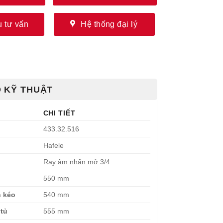
 tư vấn
Hệ thống đại lý
 KỸ THUẬT
CHI TIẾT
433.32.516
Hafele
Ray âm nhấn mở 3/4
550 mm
n kéo
540 mm
 tủ
555 mm