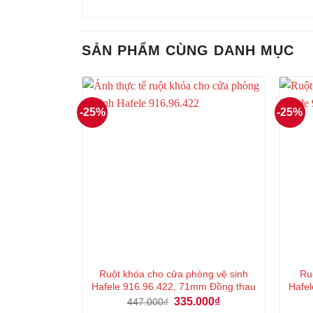
SẢN PHẨM CÙNG DANH MỤC
-25%
-25%
Ruột khóa cho cửa phòng vệ sinh
Ru
Hafele 916.96.422, 71mm Đồng thau
Hafel
Giá
Giá
335.000
₫
447.000
₫
gốc
hiện