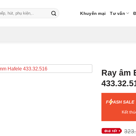
Khuyến mại
Tư vấn
Đ
Ray âm 
433.32.5
F
ASH SALE
Kết thú
323