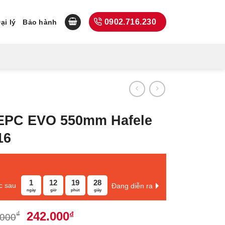
0902.716.230
ại lý
Bảo hành
EPC EVO 550mm Hafele
16
1
12
19
27
c sau
Đang diễn ra
ngày
giờ
phút
giây
Giá
Giá
242.000
₫
₫
.000