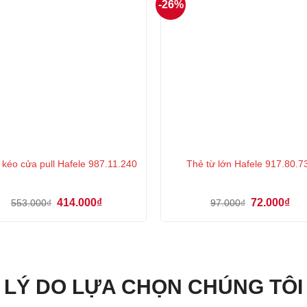
-26%
 kéo cửa pull Hafele 987.11.240
Thẻ từ lớn Hafele 917.80.7
Giá
Giá
Giá
Giá
414.000
₫
72.000
₫
553.000
₫
97.000
₫
gốc
hiện
gốc
hiệ
là:
tại
là:
tại
553.000₫.
là:
97.000₫.
là:
414.000₫.
72.
LÝ DO LỰA CHỌN CHÚNG TÔI