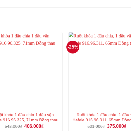
-25%
ột khóa 1 đầu chìa 1 đầu vặn
Ruột khóa 1 đầu chìa, 1 đầu
e 916.96.325, 71mm Đồng thau
Hafele 916.96.311, 65mm Đồng
Giá
Giá
Giá
Gi
406.000
₫
375.000
₫
542.000
₫
501.000
₫
gốc
hiện
gốc
hi