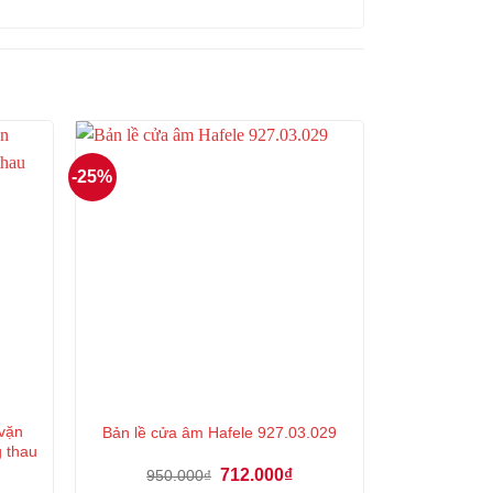
-25%
 vặn
Bản lề cửa âm Hafele 927.03.029
 thau
á
Giá
Giá
712.000
₫
950.000
₫
ện
gốc
hiện