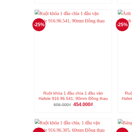
là:
tại
447.000₫.
là:
335.000₫.
-25%
-25%
Ruột khóa 1 đầu chìa 1 đầu vặn
Ruộ
Hafele 916.96.541, 90mm Đồng thau
Hafel
Giá
Giá
454.000
₫
606.000
₫
gốc
hiện
là:
tại
606.000₫.
là:
454.000₫.