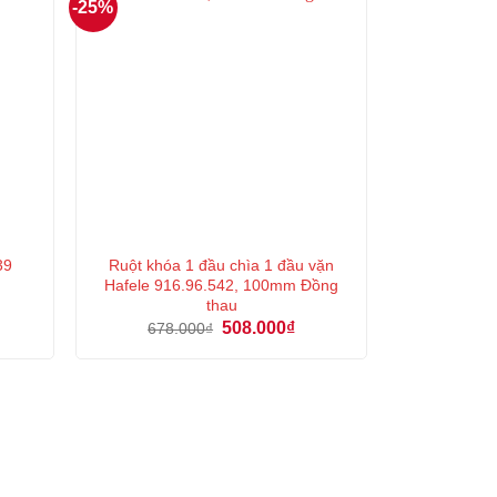
-25%
Ruột khóa 1 đầu chìa 1 đầu vặn
39
Hafele 916.96.542, 100mm Đồng
thau
Giá
Giá
508.000
₫
678.000
₫
n
gốc
hiện
là:
tại
678.000₫.
là:
000₫.
508.000₫.