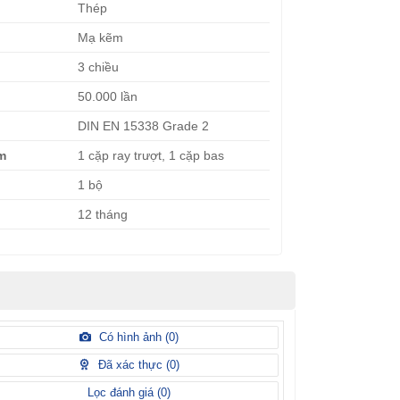
Thép
Mạ kẽm
3 chiều
50.000 lần
DIN EN 15338 Grade 2
èm
1 cặp ray trượt, 1 cặp bas
1 bộ
12 tháng
Có hình ảnh (
0
)
Đã xác thực (
0
)
Lọc đánh giá (
0
)