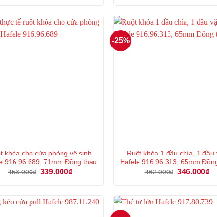
là:
tại
là:
tại
542.000₫.
là:
501.000₫.
là:
406.000₫.
37
-25%
t khóa cho cửa phòng vệ sinh
Ruột khóa 1 đầu chìa, 1 đầu
e 916.96.689, 71mm Đồng thau
Hafele 916.96.313, 65mm Đồn
Giá
Giá
Giá
Gi
339.000
₫
346.000
₫
453.000
₫
462.000
₫
gốc
hiện
gốc
hi
là:
tại
là:
tại
453.000₫.
là:
462.000₫.
là:
339.000₫.
34