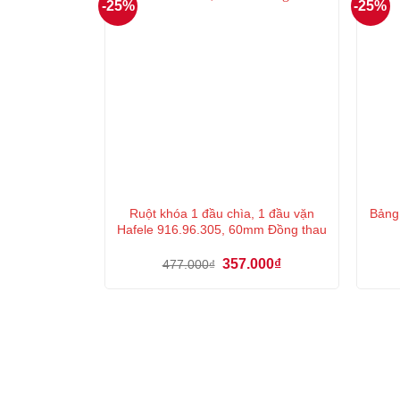
-25%
-25%
Ruột khóa 1 đầu chìa, 1 đầu vặn
Bảng
Hafele 916.96.305, 60mm Đồng thau
Giá
Giá
357.000
₫
477.000
₫
gốc
hiện
là:
tại
477.000₫.
là:
357.000₫.