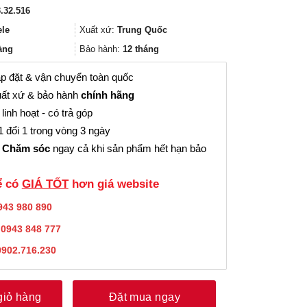
gốc
hiện
.32.516
là:
tại
323.000₫.
là:
ele
Xuất xứ:
Trung Quốc
242.000₫.
àng
Bảo hành:
12 tháng
p đặt & vận chuyển toàn quốc
ất xứ & bảo hành
chính hãng
linh hoạt - có trả góp
 đổi 1 trong vòng 3 ngày
 Chăm sóc
ngay cả khi sản phẩm hết hạn bảo
̉ có
GIÁ TỐT
hơn giá website
943 980 890
:
0943 848 777
0902.716.230
giỏ hàng
Đặt mua ngay