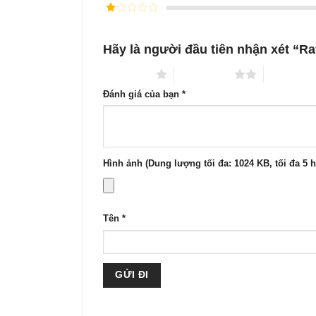
xếp
Được
hạng
3
xếp
5 sao
Được
hạng
xếp
2
5
hạng
sao
Hãy là người đầu tiên nhận xét “
1
5
sao
1 trên 5 sao
2 trên 5 sao
3 trên 5 s
Đánh giá của bạn
*
Hình ảnh (Dung lượng tối đa: 1024 KB, tối đa 5 
Tên
*