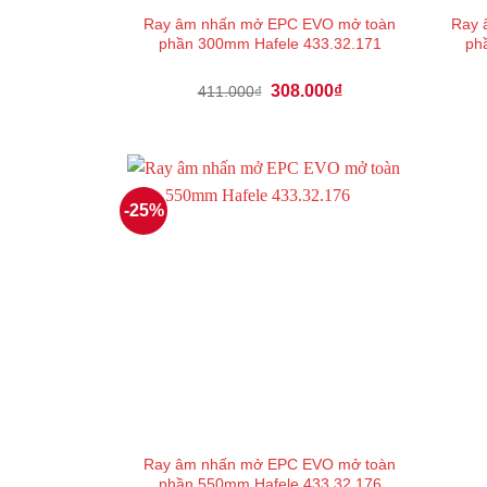
Ray âm nhấn mở EPC EVO mở toàn
Ray 
phần 300mm Hafele 433.32.171
ph
Giá
Giá
308.000
₫
411.000
₫
gốc
hiện
là:
tại
411.000₫.
là:
308.000₫.
-25%
Ray âm nhấn mở EPC EVO mở toàn
phần 550mm Hafele 433.32.176