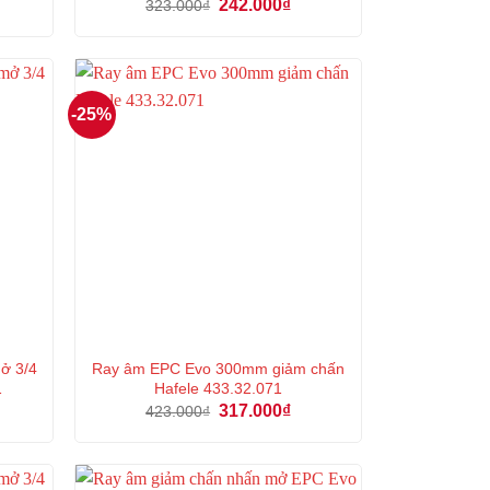
á
Giá
Giá
242.000
₫
323.000
₫
ện
gốc
hiện
là:
tại
323.000₫.
là:
3.000₫.
242.000₫.
-25%
ở 3/4
Ray âm EPC Evo 300mm giảm chấn
1
Hafele 433.32.071
á
Giá
Giá
317.000
₫
423.000
₫
ện
gốc
hiện
là:
tại
423.000₫.
là:
4.000₫.
317.000₫.