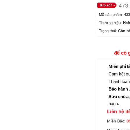
473
Mã sản phẩm:
433
Thương hiệu:
Haf
Trạng thái:
Còn h
để có 
Miễn phí
lắ
Cam kết xu
Thanh toán 
Bảo hành
1
Sửa chữa,
hành.
Liên hệ đê
Miền Bắc:
0