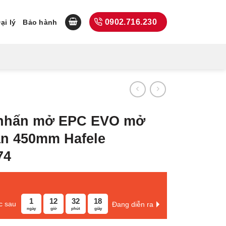
0902.716.230
ại lý
Bảo hành
nhấn mở EPC EVO mở
ần 450mm Hafele
74
1
12
32
17
c sau
Đang diễn ra
ngày
giờ
phút
giây