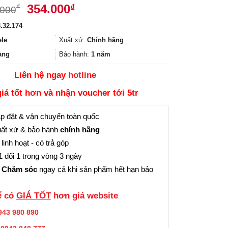
Giá
Giá
354.000
₫
₫
.000
gốc
hiện
.32.174
là:
tại
473.000₫.
là:
ele
Xuất xứ:
Chính hãng
354.000₫.
àng
Bảo hành:
1 năm
Liên hệ ngay
hotline
giá tốt hơn và nhận voucher tới 5tr
p đặt & vận chuyển toàn quốc
ất xứ & bảo hành
chính hãng
linh hoạt - có trả góp
 đổi 1 trong vòng 3 ngày
 Chăm sóc
ngay cả khi sản phẩm hết hạn bảo
̉ có
GIÁ TỐT
hơn giá website
943 980 890