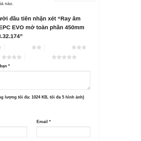
iá nào.
ười đầu tiên nhận xét “Ray âm
EPC EVO mở toàn phần 450mm
3.32.174”
2 trên 5 sao
3 trên 5 sao
o
5 trên 5 sao
 bạn
*
g lượng tối đa: 1024 KB, tối đa 5 hình ảnh)
Email
*