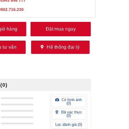
:
0943 848 777
0902.716.230
giỏ hàng
Đặt mua ngay
 tư vấn
Hệ thống đại lý
(0)
Có hình ảnh
(
0
)
Đã xác thực
(
0
)
Lọc đánh giá (
0
)