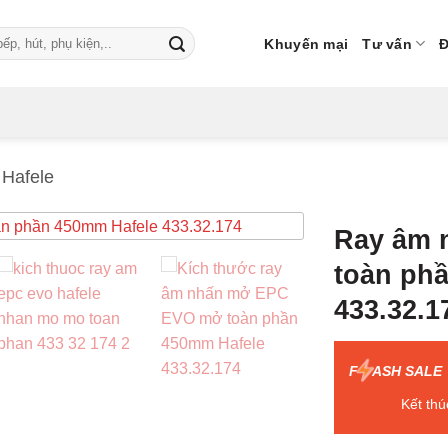
Khuyến mại
Tư vấn
Đ
Hafele
Ray âm 
toàn ph
433.32.1
F
ASH SALE
Kết thú