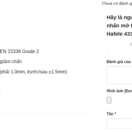
Được
hạng
Chưa có đánh g
xếp
2
5
hạng
sao
1
5
Hãy là ng
sao
nhấn mở 
Hafele 43
1 trên 5 sao
N EN 15338 Grade 2
4 trên 5 sa
 giảm chấn
Đánh giá của
i/phải 1.0mm, trước/sau ±1.5mm)
Hình ảnh (Dun
.
Tên
*