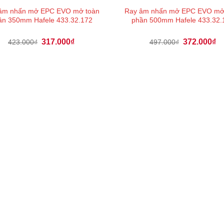
âm nhấn mở EPC EVO mở toàn
Ray âm nhấn mở EPC EVO mở
ần 350mm Hafele 433.32.172
phần 500mm Hafele 433.32.
Giá
Giá
Giá
Gi
317.000
₫
372.000
₫
423.000
₫
497.000
₫
gốc
hiện
gốc
hi
là:
tại
là:
tại
423.000₫.
là:
497.000₫.
là:
317.000₫.
37