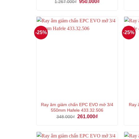
Giá
Giá
950.000
₫
1.267.000
₫
gốc
hiện
là:
tại
1.267.000₫.
là:
950.000₫.
-25%
-25%
Ray âm giảm chấn EPC EVO mở 3/4
Ray 
550mm Hafele 433.32.506
Giá
Giá
261.000
₫
348.000
₫
gốc
hiện
là:
tại
348.000₫.
là:
261.000₫.