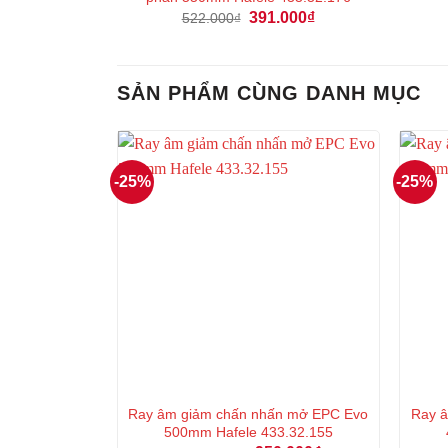
Giá
Giá
391.000
₫
522.000
₫
gốc
hiện
là:
tại
522.000₫.
là:
391.000₫.
SẢN PHẨM CÙNG DANH MỤC
-25%
-25%
Ray âm giảm chấn nhấn mở EPC Evo
Ray 
500mm Hafele 433.32.155