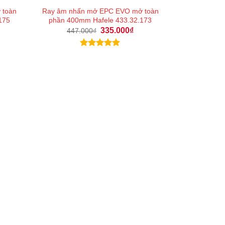
 toàn
Ray âm nhấn mở EPC EVO mở toàn
175
phần 400mm Hafele 433.32.173
Giá
Giá
335.000
₫
447.000
₫
gốc
hiện
á
là:
tại
ện
447.000₫.
là:
Được xếp
335.000₫.
hạng
5.00
2.000₫.
5 sao