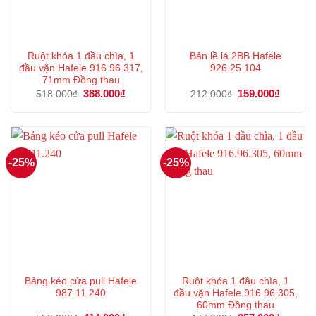
Ruột khóa 1 đầu chìa, 1
Bản lề lá 2BB Hafele
đầu vặn Hafele 916.96.317,
926.25.104
71mm Đồng thau
Giá
388.000
₫
Giá
Giá
159.000
₫
Giá
518.000
₫
212.000
₫
gốc
hiện
gốc
hiện
là:
tại
là:
tại
518.000₫.
là:
212.000₫.
là:
388.000₫.
159.000
-25%
-25%
Bảng kéo cửa pull Hafele
Ruột khóa 1 đầu chìa, 1
987.11.240
đầu vặn Hafele 916.96.305,
60mm Đồng thau