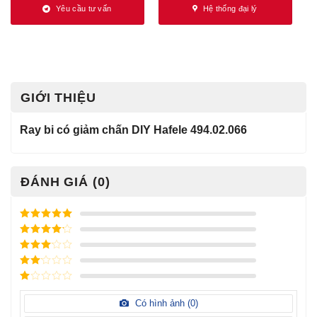
Yêu cầu tư vấn
Hệ thống đại lý
GIỚI THIỆU
Ray bi có giảm chấn DIY Hafele 494.02.066
ĐÁNH GIÁ (0)
Được xếp
hạng
5
5
Được xếp
sao
hạng
4
5
Được
sao
xếp
Được
hạng
3
xếp
5 sao
Được
hạng
xếp
Có hình ảnh (
0
)
2
5
hạng
sao