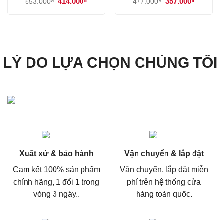
Giá
414.000
₫
Giá
Giá
357.000
₫
Giá
553.000
₫
477.000
₫
gốc
hiện
gốc
hiện
là:
tại
là:
tại
553.000₫.
là:
477.000₫.
là:
414.000₫.
357.000
LÝ DO LỰA CHỌN CHÚNG TÔI
Xuất xứ & bảo hành
Vận chuyển & lắp đặt
Cam kết 100% sản phẩm
Vận chuyển, lắp đặt miễn
chính hãng, 1 đổi 1 trong
phí trên hệ thống cửa
vòng 3 ngày..
hàng toàn quốc.