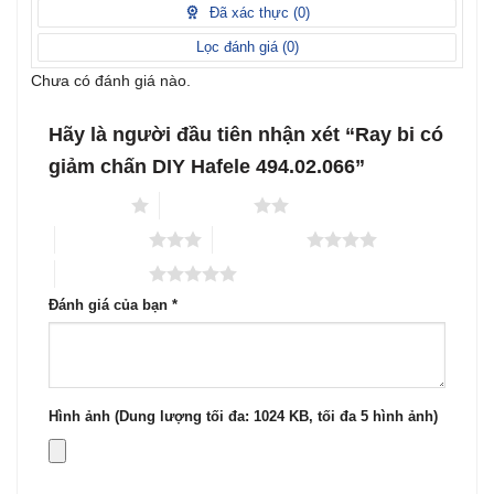
1
Đã xác thực (
0
)
5
sao
Lọc đánh giá (
0
)
Chưa có đánh giá nào.
Hãy là người đầu tiên nhận xét “Ray bi có
giảm chấn DIY Hafele 494.02.066”
1 trên 5 sao
2 trên 5 sao
3 trên 5 sao
4 trên 5 sao
5 trên 5 sao
Đánh giá của bạn
*
Hình ảnh (Dung lượng tối đa: 1024 KB, tối đa 5 hình ảnh)