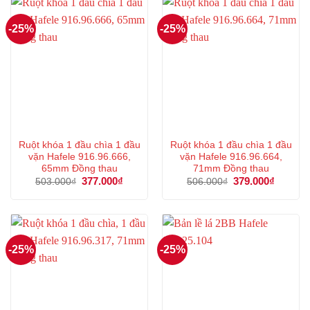
-25%
-25%
Ruột khóa 1 đầu chìa 1 đầu
Ruột khóa 1 đầu chìa 1 đầu
vặn Hafele 916.96.666,
vặn Hafele 916.96.664,
65mm Đồng thau
71mm Đồng thau
Giá
377.000
₫
Giá
Giá
379.000
₫
Giá
503.000
₫
506.000
₫
gốc
hiện
gốc
hiện
là:
tại
là:
tại
503.000₫.
là:
506.000₫.
là:
377.000₫.
379.000
-25%
-25%