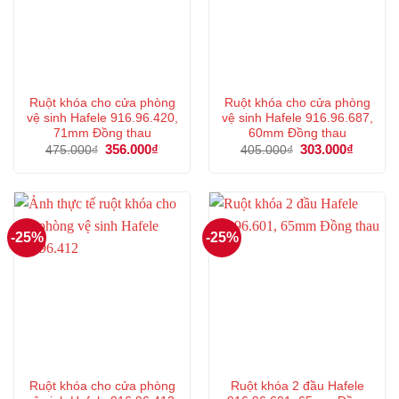
Ruột khóa cho cửa phòng
Ruột khóa cho cửa phòng
vệ sinh Hafele 916.96.420,
vệ sinh Hafele 916.96.687,
71mm Đồng thau
60mm Đồng thau
Giá
356.000
₫
Giá
Giá
303.000
₫
Giá
475.000
₫
405.000
₫
gốc
hiện
gốc
hiện
là:
tại
là:
tại
475.000₫.
là:
405.000₫.
là:
356.000₫.
303.000
-25%
-25%
Ruột khóa cho cửa phòng
Ruột khóa 2 đầu Hafele