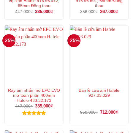
vệ sinh Hafele 916.96.412,
916.96.601, 65mm Đồng
65mm Đồng thau
thau
Giá
335.000
₫
Giá
Giá
267.000
₫
Giá
447.000
₫
356.000
₫
gốc
hiện
gốc
hiện
là:
tại
là:
tại
447.000₫.
là:
356.000₫.
là:
335.000₫.
267.000
-25%
-25%
Ray âm nhấn mở EPC EVO
Bản lề cửa âm Hafele
mở toàn phần 400mm
927.03.029
Hafele 433.32.173
Giá
335.000
₫
Giá
447.000
₫
gốc
hiện
Giá
712.000
₫
Giá
950.000
₫
là:
tại
gốc
hiện
447.000₫.
là:
là:
tại
Được xếp
335.000₫.
950.000₫.
là:
hạng
5.00
712.000
5 sao