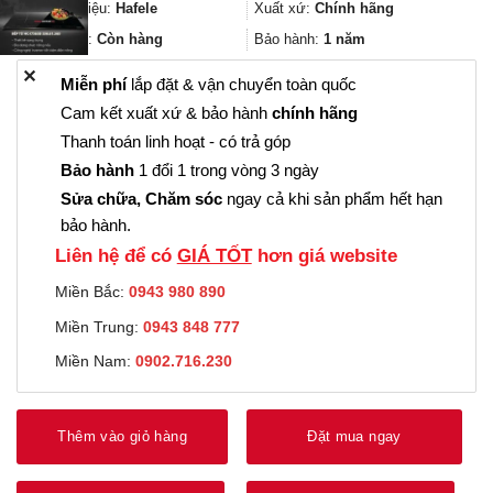
304.000₫.
là:
Thương hiệu:
Hafele
Xuất xứ:
Chính hãng
228.000₫.
Trạng thái:
Còn hàng
Bảo hành:
1 năm
✕
Miễn phí
lắp đặt & vận chuyển toàn quốc
Cam kết xuất xứ & bảo hành
chính hãng
Thanh toán linh hoạt - có trả góp
Bảo hành
1 đổi 1 trong vòng 3 ngày
Sửa chữa, Chăm sóc
ngay cả khi sản phẩm hết hạn
bảo hành.
Liên hệ để có
GIÁ TỐT
hơn giá website
Miền Bắc:
0943 980 890
Miền Trung:
0943 848 777
Miền Nam:
0902.716.230
Thêm vào giỏ hàng
Đặt mua ngay