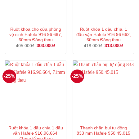
Ruột khóa cho cửa phòng
Ruột khóa 1 đầu chìa, 1
vệ sinh Hafele 916.96.687,
đầu vặn Hafele 916.96.662,
60mm Đồng thau
60mm Đồng thau
Giá
303.000
₫
Giá
Giá
313.000
₫
Giá
405.000
₫
418.000
₫
gốc
hiện
gốc
hiện
là:
tại
là:
tại
405.000₫.
là:
418.000₫.
là:
303.000₫.
313.000
-25%
-25%
Ruột khóa 1 đầu chìa 1 đầu
Thanh chắn bụi tự động
vặn Hafele 916.96.664,
833 mm Hafele 950.45.015
71mm Đồng thau