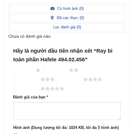
xếp
5 sao
Được
hạng
xếp
Có hình ảnh (
0
)
2
5
hạng
sao
1
Đã xác thực (
0
)
5
sao
Lọc đánh giá (
0
)
Chưa có đánh giá nào.
Hãy là người đầu tiên nhận xét “Ray bi
toàn phần Hafele 494.02.456”
1 trên 5 sao
2 trên 5 sao
3 trên 5 sao
4 trên 5 sao
5 trên 5 sao
Đánh giá của bạn
*
Hình ảnh (Dung lượng tối đa: 1024 KB, tối đa 5 hình ảnh)