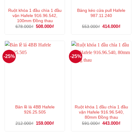
Ruột khóa 1 đầu chìa 1 đầu
Bảng kéo cửa pull Hafele
vặn Hafele 916.96.542,
987.11.240
100mm Đồng thau
Giá
508.000
₫
Giá
Giá
414.000
₫
Giá
678.000
₫
553.000
₫
gốc
hiện
gốc
hiện
là:
tại
là:
tại
678.000₫.
là:
553.000₫.
là:
508.000₫.
414.000
-25%
-25%
Bản lề lá 4BB Hafele
Ruột khóa 1 đầu chìa 1 đầu
926.25.505
vặn Hafele 916.96.540,
80mm Đồng thau
Giá
159.000
₫
Giá
Giá
443.000
₫
Giá
212.000
₫
591.000
₫
gốc
hiện
gốc
hiện
là:
tại
là:
tại
212.000₫.
là:
591.000₫.
là: