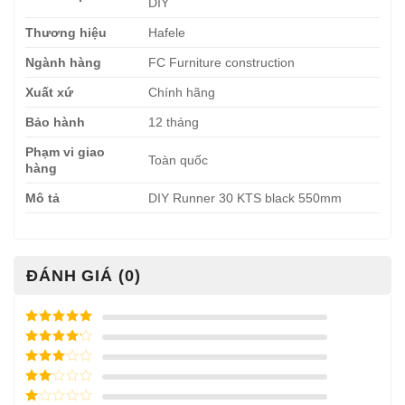
DIY
Thương hiệu
Hafele
Ngành hàng
FC Furniture construction
Xuất xứ
Chính hãng
Bảo hành
12 tháng
Phạm vi giao
Toàn quốc
hàng
Mô tả
DIY Runner 30 KTS black 550mm
ĐÁNH GIÁ (0)
Được xếp
hạng
5
5
Được xếp
sao
hạng
4
5
Được
sao
xếp
Được
hạng
3