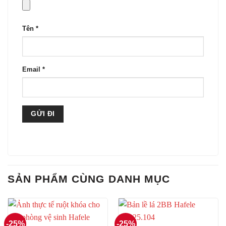
Tên
*
Email
*
SẢN PHẨM CÙNG DANH MỤC
-25%
-25%