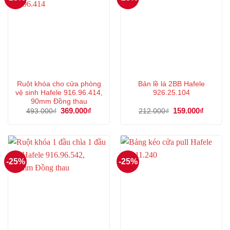
Ruột khóa cho cửa phòng
Bản lề lá 2BB Hafele
vệ sinh Hafele 916.96.414,
926.25.104
90mm Đồng thau
Giá
369.000
₫
Giá
Giá
159.000
₫
Giá
493.000
₫
212.000
₫
gốc
hiện
gốc
hiện
là:
tại
là:
tại
493.000₫.
là:
212.000₫.
là:
369.000₫.
159.000
-25%
-25%