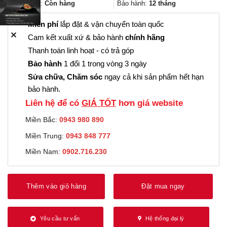
168.000₫.
Trạng thái:
Còn hàng
Bảo hành:
12 tháng
Miễn phí
lắp đặt & vận chuyển toàn quốc
✕
Cam kết xuất xứ & bảo hành
chính hãng
Thanh toán linh hoạt - có trả góp
Bảo hành
1 đổi 1 trong vòng 3 ngày
Sửa chữa, Chăm sóc
ngay cả khi sản phẩm hết hạn
bảo hành.
Liên hệ để có
GIÁ TỐT
hơn giá website
Miền Bắc:
0943 980 890
Miền Trung:
0943 848 777
Miền Nam:
0902.716.230
Thêm vào giỏ hàng
Đặt mua ngay
Yêu cầu tư vấn
Hệ thống đại lý