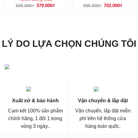
Giá
379.000
₫
Giá
Giá
702.000
₫
Giá
506.000
₫
936.000
₫
gốc
hiện
gốc
hiện
là:
tại
là:
tại
506.000₫.
là:
936.000₫.
là:
379.000₫.
702.000
LÝ DO LỰA CHỌN CHÚNG TÔI
Xuất xứ & bảo hành
Vận chuyển & lắp đặt
Cam kết 100% sản phẩm
Vận chuyển, lắp đặt miễn
chính hãng, 1 đổi 1 trong
phí trên hệ thống cửa
vòng 3 ngày..
hàng toàn quốc.