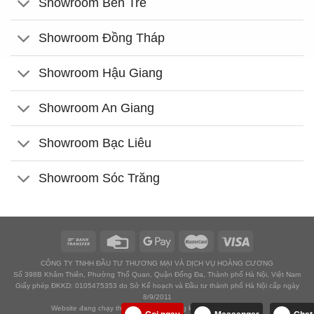
Showroom Bến Tre
Showroom Đồng Tháp
Showroom Hậu Giang
Showroom An Giang
Showroom Bạc Liêu
Showroom Sóc Trăng
CÔNG TY TNHH ĐẦU TƯ THƯƠNG MẠI VÀ DỊCH VỤ HOÀNG CƯƠNG
Số 398B Khâm Thiên, Phường Thổ Quan, Quận Đống Đa, Thành phố Hà Nội, Việt Nam
Giấy phép ĐKKD: 0105475353 do Sở Kế hoạch và Đầu tư thành phố Hà Nội cấp ngày
8/9/2011
Website đang chạy thử nghiệm chờ đăng ký với Bộ công thương