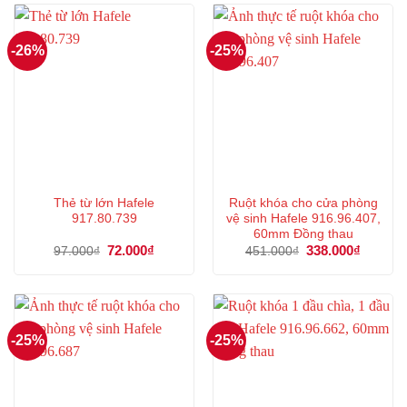
159.000₫.
443.000
-26%
-25%
Thẻ từ lớn Hafele
Ruột khóa cho cửa phòng
917.80.739
vệ sinh Hafele 916.96.407,
60mm Đồng thau
Giá
72.000
₫
Giá
Giá
338.000
₫
Giá
97.000
₫
451.000
₫
gốc
hiện
gốc
hiện
là:
tại
là:
tại
97.000₫.
là:
451.000₫.
là:
72.000₫.
338.000
-25%
-25%