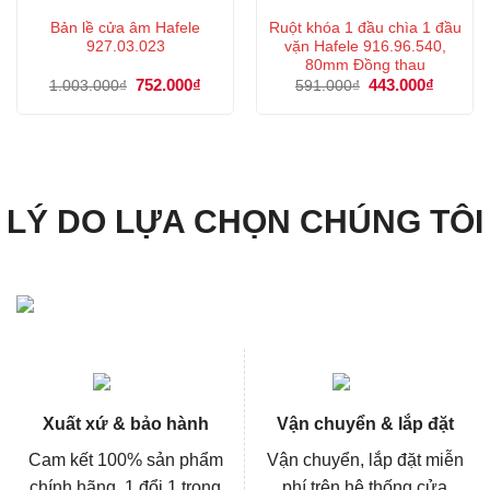
Bản lề cửa âm Hafele
Ruột khóa 1 đầu chìa 1 đầu
927.03.023
vặn Hafele 916.96.540,
80mm Đồng thau
Giá
752.000
₫
Giá
Giá
443.000
₫
Giá
1.003.000
₫
591.000
₫
gốc
hiện
gốc
hiện
là:
tại
là:
tại
1.003.000₫.
là:
591.000₫.
là:
752.000₫.
443.000
LÝ DO LỰA CHỌN CHÚNG TÔI
Xuất xứ & bảo hành
Vận chuyển & lắp đặt
Cam kết 100% sản phẩm
Vận chuyển, lắp đặt miễn
chính hãng, 1 đổi 1 trong
phí trên hệ thống cửa