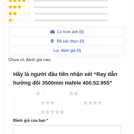
hạng
5
5
Được xếp
sao
hạng
4
5
Được
sao
xếp
Được
hạng
3
xếp
5 sao
Được
hạng
xếp
Có hình ảnh (
0
)
2
5
hạng
sao
1
Đã xác thực (
0
)
5
sao
Lọc đánh giá (
0
)
Chưa có đánh giá nào.
Hãy là người đầu tiên nhận xét “Ray dẫn
hướng đôi 3500mm Hafele 400.52.955”
1 trên 5 sao
2 trên 5 sao
3 trên 5 sao
4 trên 5 sao
5 trên 5 sao
Đánh giá của bạn
*