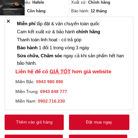
8.073.000₫.
là:
Thương hiệu:
Hafele
Xuất xứ:
Chính hãng
6.054.000₫.
Trạng thái:
Còn hàng
Bảo hành:
12 tháng
✕
Miễn phí
lắp đặt & vận chuyển toàn quốc
Cam kết xuất xứ & bảo hành
chính hãng
Thanh toán linh hoạt - có trả góp
Bảo hành
1 đổi 1 trong vòng 3 ngày
Sửa chữa, Chăm sóc
ngay cả khi sản phẩm hết hạn
bảo hành.
Liên hệ để có
GIÁ TỐT
hơn giá website
Miền Bắc:
0943 980 890
Miền Trung:
0943 848 777
Miền Nam:
0902.716.230
Thêm vào giỏ hàng
Đặt mua ngay