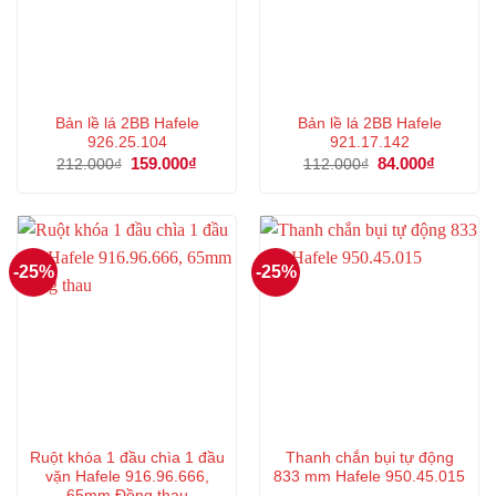
Bản lề lá 2BB Hafele
Bản lề lá 2BB Hafele
926.25.104
921.17.142
Giá
159.000
₫
Giá
Giá
84.000
₫
Giá
212.000
₫
112.000
₫
gốc
hiện
gốc
hiện
là:
tại
là:
tại
212.000₫.
là:
112.000₫.
là:
159.000₫.
84.000₫.
-25%
-25%
Ruột khóa 1 đầu chìa 1 đầu
Thanh chắn bụi tự động
vặn Hafele 916.96.666,
833 mm Hafele 950.45.015
65mm Đồng thau