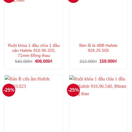
Ruột khóa 1 đầu chìa 1 đầu
Bản lề lá 4BB Hafele
vặn Hafele 916.96.325,
926.25.505
71mm Đồng thau
Giá
406.000
₫
Giá
Giá
159.000
₫
Giá
542.000
₫
212.000
₫
gốc
hiện
gốc
hiện
là:
tại
là:
tại
542.000₫.
là:
212.000₫.
là:
406.000₫.
159.000
-25%
-25%