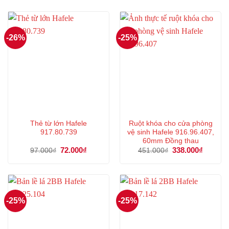
-26%
-25%
Thẻ từ lớn Hafele
Ruột khóa cho cửa phòng
917.80.739
vệ sinh Hafele 916.96.407,
60mm Đồng thau
Giá
72.000
₫
Giá
Giá
338.000
₫
Giá
97.000
₫
451.000
₫
gốc
hiện
gốc
hiện
là:
tại
là:
tại
97.000₫.
là:
451.000₫.
là:
72.000₫.
338.000
-25%
-25%