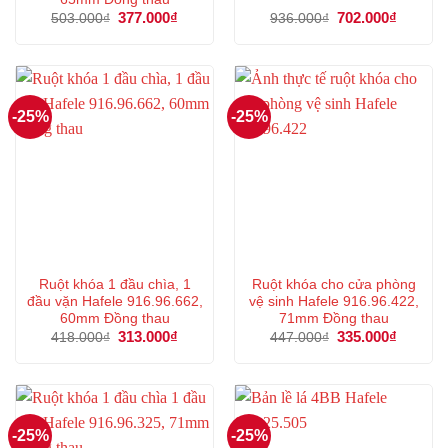
Giá
377.000
₫
Giá
Giá
702.000
₫
Giá
503.000
₫
936.000
₫
gốc
hiện
gốc
hiện
là:
tại
là:
tại
503.000₫.
là:
936.000₫.
là:
377.000₫.
702.000
-25%
-25%
Ruột khóa 1 đầu chìa, 1
Ruột khóa cho cửa phòng
đầu vặn Hafele 916.96.662,
vệ sinh Hafele 916.96.422,
60mm Đồng thau
71mm Đồng thau
Giá
313.000
₫
Giá
Giá
335.000
₫
Giá
418.000
₫
447.000
₫
gốc
hiện
gốc
hiện
là:
tại
là:
tại
418.000₫.
là:
447.000₫.
là:
313.000₫.
335.000
-25%
-25%