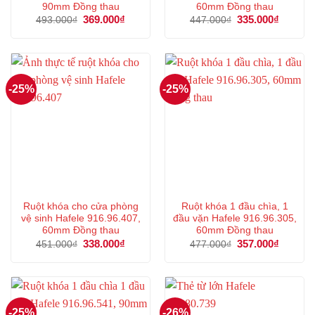
90mm Đồng thau
60mm Đồng thau
Giá
369.000
₫
Giá
Giá
335.000
₫
Giá
493.000
₫
447.000
₫
gốc
hiện
gốc
hiện
là:
tại
là:
tại
493.000₫.
là:
447.000₫.
là:
369.000₫.
335.000
-25%
-25%
Ruột khóa cho cửa phòng
Ruột khóa 1 đầu chìa, 1
vệ sinh Hafele 916.96.407,
đầu vặn Hafele 916.96.305,
60mm Đồng thau
60mm Đồng thau
Giá
338.000
₫
Giá
Giá
357.000
₫
Giá
451.000
₫
477.000
₫
gốc
hiện
gốc
hiện
là:
tại
là:
tại
451.000₫.
là:
477.000₫.
là:
338.000₫.
357.000
-25%
-26%