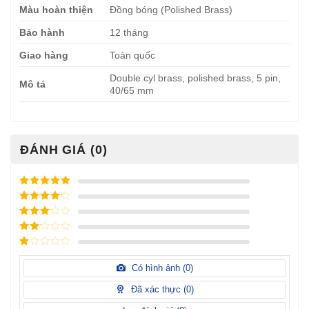
Màu hoàn thiện
Đồng bóng (Polished Brass)
Bảo hành
12 tháng
Giao hàng
Toàn quốc
Double cyl brass, polished brass, 5 pin,
Mô tả
40/65 mm
ĐÁNH GIÁ (0)
Được xếp
hạng
5
5
Được xếp
sao
hạng
4
5
Được
sao
xếp
Được
hạng
3
xếp
5 sao
Được
hạng
xếp
Có hình ảnh (
0
)
2
5
hạng
sao
1
Đã xác thực (
0
)
5
sao