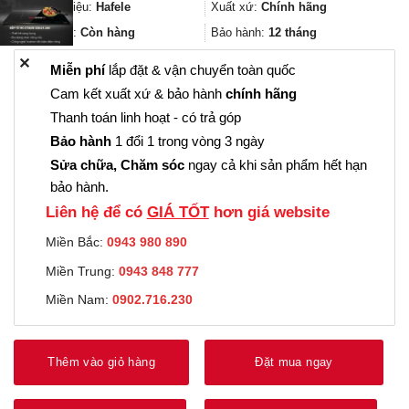
743.000₫.
là:
Thương hiệu:
Hafele
Xuất xứ:
Chính hãng
557.000₫.
Trạng thái:
Còn hàng
Bảo hành:
12 tháng
✕
Miễn phí
lắp đặt & vận chuyển toàn quốc
Cam kết xuất xứ & bảo hành
chính hãng
Thanh toán linh hoạt - có trả góp
Bảo hành
1 đổi 1 trong vòng 3 ngày
Sửa chữa, Chăm sóc
ngay cả khi sản phẩm hết hạn
bảo hành.
Liên hệ để có
GIÁ TỐT
hơn giá website
Miền Bắc:
0943 980 890
Miền Trung:
0943 848 777
Miền Nam:
0902.716.230
Thêm vào giỏ hàng
Đặt mua ngay