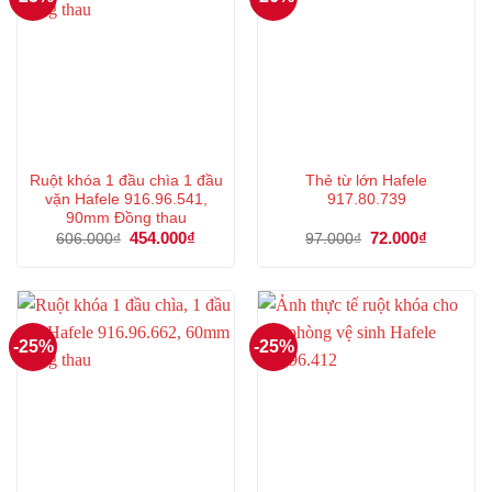
Ruột khóa 1 đầu chìa 1 đầu
Thẻ từ lớn Hafele
vặn Hafele 916.96.541,
917.80.739
90mm Đồng thau
Giá
454.000
₫
Giá
Giá
72.000
₫
Giá
606.000
₫
97.000
₫
gốc
hiện
gốc
hiện
là:
tại
là:
tại
606.000₫.
là:
97.000₫.
là:
454.000₫.
72.000₫.
-25%
-25%