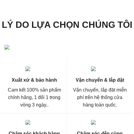
320.000₫.
346.000
LÝ DO LỰA CHỌN CHÚNG TÔI
Xuất xứ & bảo hành
Vận chuyển & lắp đặt
Cam kết 100% sản phẩm
Vận chuyển, lắp đặt miễn
chính hãng, 1 đổi 1 trong
phí trên hệ thống cửa
vòng 3 ngày..
hàng toàn quốc.
Chăm sóc khách hàng
Chăm sóc đến cùng