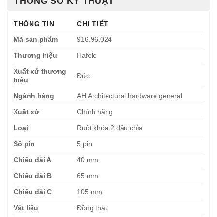
THÔNG SỐ KỸ THUẬT
THÔNG TIN
CHI TIẾT
Mã sản phẩm
916.96.024
Thương hiệu
Hafele
Xuất xứ thương
Đức
hiệu
Ngành hàng
AH Architectural hardware general
Xuất xứ
Chính hãng
Loại
Ruột khóa 2 đầu chìa
Số pin
5 pin
Chiều dài A
40 mm
Chiều dài B
65 mm
Chiều dài C
105 mm
Vật liệu
Đồng thau