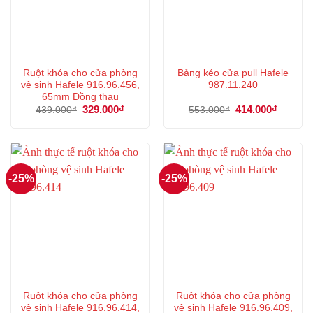
Ruột khóa cho cửa phòng
Bảng kéo cửa pull Hafele
vệ sinh Hafele 916.96.456,
987.11.240
65mm Đồng thau
Giá
329.000
₫
Giá
Giá
414.000
₫
Giá
439.000
₫
553.000
₫
gốc
hiện
gốc
hiện
là:
tại
là:
tại
439.000₫.
là:
553.000₫.
là:
329.000₫.
414.000
-25%
-25%
Ruột khóa cho cửa phòng
Ruột khóa cho cửa phòng
vệ sinh Hafele 916.96.414,
vệ sinh Hafele 916.96.409,