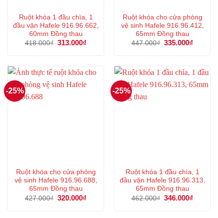
Ruột khóa 1 đầu chìa, 1
Ruột khóa cho cửa phòng
đầu vặn Hafele 916.96.662,
vệ sinh Hafele 916.96.412,
60mm Đồng thau
65mm Đồng thau
Giá
313.000
₫
Giá
Giá
335.000
₫
Giá
418.000
₫
447.000
₫
gốc
hiện
gốc
hiện
là:
tại
là:
tại
418.000₫.
là:
447.000₫.
là:
313.000₫.
335.000
-25%
-25%
Ruột khóa cho cửa phòng
Ruột khóa 1 đầu chìa, 1
vệ sinh Hafele 916.96.688,
đầu vặn Hafele 916.96.313,
65mm Đồng thau
65mm Đồng thau
Giá
320.000
₫
Giá
Giá
346.000
₫
Giá
427.000
₫
462.000
₫
gốc
hiện
gốc
hiện
là:
tại
là:
tại
427.000₫.
là:
462.000₫.
là: