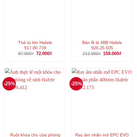
Thẻ từ lớn Hafele
Bản lề lá 4BB Hafele
917.80.739
926.25.505
Giá
72.000
₫
Giá
Giá
159.000
₫
Giá
97.000
₫
212.000
₫
gốc
hiện
gốc
hiện
là:
tại
là:
tại
97.000₫.
là:
212.000₫.
là:
72.000₫.
159.000
-25%
-25%
Ruột khóa cho cửa phòng
Ray âm nhấn mở EPC EVO