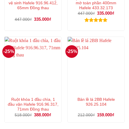
vệ sinh Hafele 916.96.412,
mở toàn phần 400mm
65mm Đồng thau
Hafele 433.32.173
Giá
335.000
₫
Giá
447.000
₫
gốc
hiện
Giá
335.000
₫
Giá
447.000
₫
là:
tại
gốc
hiện
447.000₫.
là:
là:
tại
Được xếp
335.000
447.000₫.
là:
hạng
5.00
335.000₫.
5 sao
-25%
-25%
Ruột khóa 1 đầu chìa, 1
Bản lề lá 2BB Hafele
đầu vặn Hafele 916.96.317,
926.25.104
71mm Đồng thau
Giá
388.000
₫
Giá
Giá
159.000
₫
Giá
518.000
₫
212.000
₫
gốc
hiện
gốc
hiện
là:
tại
là:
tại
518.000₫.
là:
212.000₫.
là: