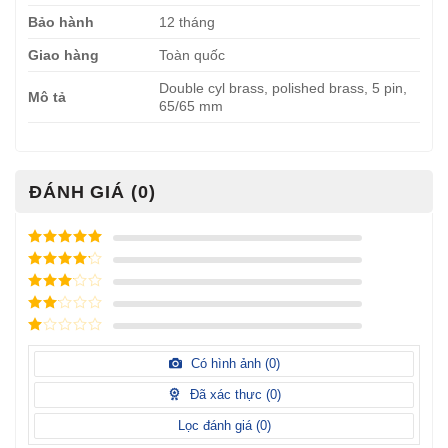
Bảo hành
12 tháng
Giao hàng
Toàn quốc
Double cyl brass, polished brass, 5 pin,
Mô tả
65/65 mm
ĐÁNH GIÁ (0)
Được xếp
hạng
5
5
Được xếp
sao
hạng
4
5
Được
sao
xếp
Được
hạng
3
xếp
5 sao
Được
hạng
xếp
Có hình ảnh (
0
)
2
5
hạng
sao
1
Đã xác thực (
0
)
5
sao
Lọc đánh giá (
0
)