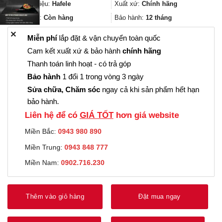
805.000₫.
là:
Thương hiệu:
Hafele
Xuất xứ:
Chính hãng
603.000₫.
Trạng thái:
Còn hàng
Bảo hành:
12 tháng
✕
Miễn phí
lắp đặt & vận chuyển toàn quốc
Cam kết xuất xứ & bảo hành
chính hãng
Thanh toán linh hoạt - có trả góp
Bảo hành
1 đổi 1 trong vòng 3 ngày
Sửa chữa, Chăm sóc
ngay cả khi sản phẩm hết hạn
bảo hành.
Liên hệ để có
GIÁ TỐT
hơn giá website
Miền Bắc:
0943 980 890
Miền Trung:
0943 848 777
Miền Nam:
0902.716.230
Thêm vào giỏ hàng
Đặt mua ngay