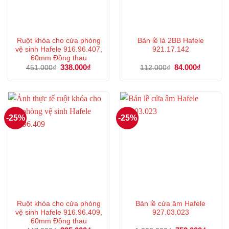
Ruột khóa cho cửa phòng
Bản lề lá 2BB Hafele
vệ sinh Hafele 916.96.407,
921.17.142
60mm Đồng thau
Giá
338.000
₫
Giá
Giá
84.000
₫
Giá
451.000
₫
112.000
₫
gốc
hiện
gốc
hiện
là:
tại
là:
tại
451.000₫.
là:
112.000₫.
là:
338.000₫.
84.000₫.
-25%
-25%
Ruột khóa cho cửa phòng
Bản lề cửa âm Hafele
vệ sinh Hafele 916.96.409,
927.03.023
60mm Đồng thau