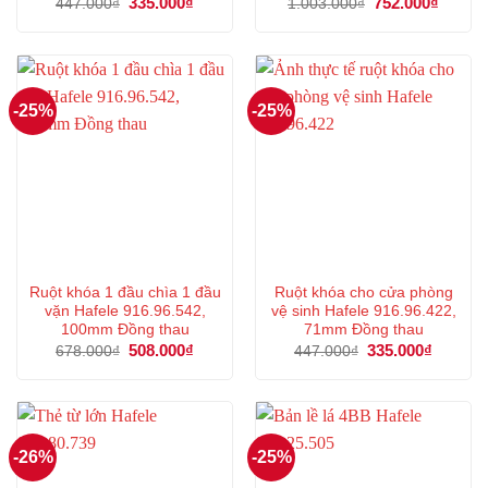
Giá
335.000
₫
Giá
Giá
752.000
₫
Giá
447.000
₫
1.003.000
₫
gốc
hiện
gốc
hiện
là:
tại
là:
tại
447.000₫.
là:
1.003.000₫.
là:
335.000₫.
752.00
-25%
-25%
Ruột khóa 1 đầu chìa 1 đầu
Ruột khóa cho cửa phòng
vặn Hafele 916.96.542,
vệ sinh Hafele 916.96.422,
100mm Đồng thau
71mm Đồng thau
Giá
508.000
₫
Giá
Giá
335.000
₫
Giá
678.000
₫
447.000
₫
gốc
hiện
gốc
hiện
là:
tại
là:
tại
678.000₫.
là:
447.000₫.
là:
508.000₫.
335.000
-26%
-25%