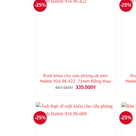
-25%
-25%
Ruột khóa cho cửa phòng vệ sinh
Ru
Hafele 916.96.422, 71mm Đồng thau
Hafel
Giá
Giá
335.000
₫
447.000
₫
gốc
hiện
là:
tại
447.000₫.
là:
335.000₫.
-25%
-25%