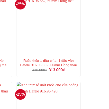
-25%
vặn
Ruột khóa 1 đầu chìa, 1 đầu vặn
g thau
Hafele 916.96.662, 60mm Đồng thau
á
Giá
Giá
313.000
₫
418.000
₫
ện
gốc
hiện
là:
tại
418.000₫.
là:
3.000₫.
313.000₫.
-25%