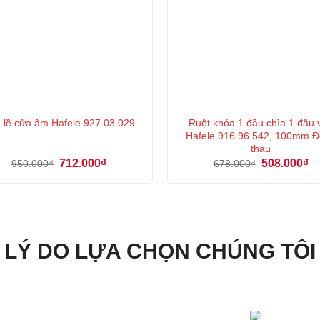
Ruột khóa 1 đầu chìa 1 đầu 
 lề cửa âm Hafele 927.03.029
Hafele 916.96.542, 100mm Đ
thau
Giá
Giá
Giá
Gi
712.000
₫
508.000
₫
950.000
₫
678.000
₫
gốc
hiện
gốc
hi
là:
tại
là:
tại
950.000₫.
là:
678.000₫.
là:
712.000₫.
50
LÝ DO LỰA CHỌN CHÚNG TÔI