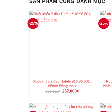
SẢN PHẨM CÙNG DANH MỤC
-25%
-25%
Ruột khóa 2 đầu Hafele 916.96.601,
Ruộ
65mm Đồng thau
Hafel
Giá
Giá
267.000
₫
356.000
₫
gốc
hiện
là:
tại
356.000₫.
là:
267.000₫.