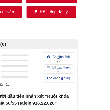
 tư vấn
Hệ thống đại lý
(0)
Có hình ảnh
(
0
)
Đã xác thực
(
0
)
Lọc đánh giá (
0
)
iá nào.
ười đầu tiên nhận xét “Ruột khóa
hìa 50/55 Hafele 916.22.026”