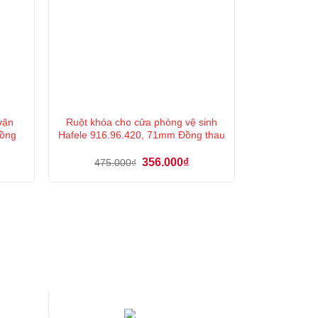
vặn
Ruột khóa cho cửa phòng vệ sinh
ồng
Hafele 916.96.420, 71mm Đồng thau
á
Giá
Giá
356.000
₫
475.000
₫
ện
gốc
hiện
là:
tại
475.000₫.
là:
8.000₫.
356.000₫.