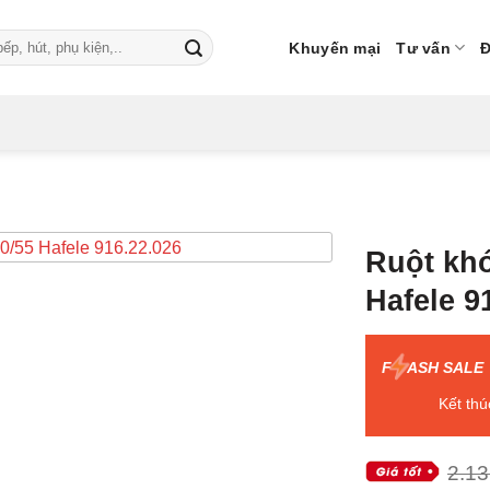
Khuyến mại
Tư vấn
Đ
Ruột khó
Hafele 9
F
ASH SALE
Kết thú
2.13