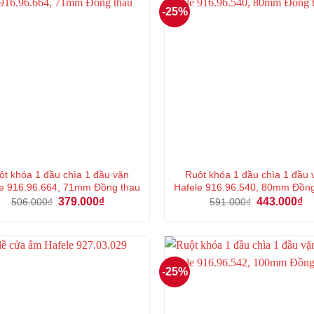
-25%
ột khóa 1 đầu chìa 1 đầu vặn
Ruột khóa 1 đầu chìa 1 đầu 
e 916.96.664, 71mm Đồng thau
Hafele 916.96.540, 80mm Đồn
Giá
Giá
Giá
Gi
379.000
₫
443.000
₫
506.000
₫
591.000
₫
gốc
hiện
gốc
hi
là:
tại
là:
tại
506.000₫.
là:
591.000₫.
là:
379.000₫.
44
-25%