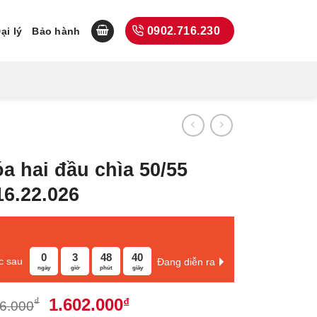
0902.716.230
ại lý
Bảo hành
a hai đầu chìa 50/55
16.22.026
0
3
48
39
c sau
Đang diễn ra
ngày
giờ
phút
giây
Giá
Giá
1.602.000
₫
₫
6.000