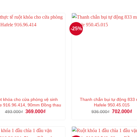
-25%
t khóa cho cửa phòng vệ sinh
Thanh chắn bụi tự động 83
e 916.96.414, 90mm Đồng thau
Hafele 950.45.015
Giá
Giá
Giá
Gi
369.000
₫
702.000
₫
493.000
₫
936.000
₫
gốc
hiện
gốc
hi
là:
tại
là:
tại
493.000₫.
là:
936.000₫.
là:
369.000₫.
70