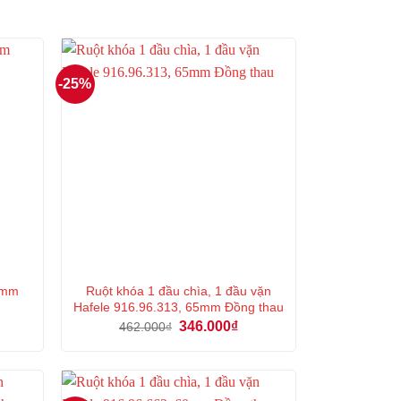
-25%
3 mm
Ruột khóa 1 đầu chìa, 1 đầu vặn
Hafele 916.96.313, 65mm Đồng thau
á
Giá
Giá
346.000
₫
462.000
₫
ện
gốc
hiện
là:
tại
462.000₫.
là:
2.000₫.
346.000₫.