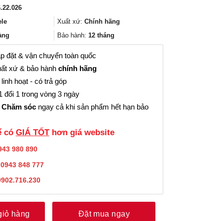
gốc
hiện
.22.026
là:
tại
2.136.000₫.
là:
ele
Xuất xứ:
Chính hãng
1.602.000₫.
àng
Bảo hành:
12 tháng
p đặt & vận chuyển toàn quốc
ất xứ & bảo hành
chính hãng
linh hoạt - có trả góp
 đổi 1 trong vòng 3 ngày
 Chăm sóc
ngay cả khi sản phẩm hết hạn bảo
̉ có
GIÁ TỐT
hơn giá website
943 980 890
:
0943 848 777
0902.716.230
giỏ hàng
Đặt mua ngay