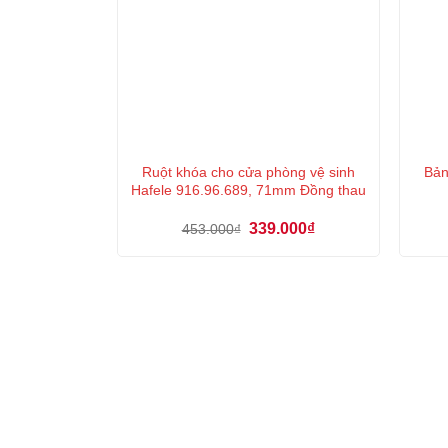
Ruột khóa cho cửa phòng vệ sinh
Bản
Hafele 916.96.689, 71mm Đồng thau
Giá
Giá
339.000
₫
453.000
₫
gốc
hiện
là:
tại
453.000₫.
là:
339.000₫.