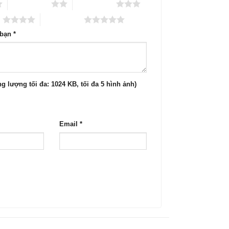
2 trên 5 sao
3 trên 5 sao
o
5 trên 5 sao
 bạn
*
g lượng tối đa: 1024 KB, tối đa 5 hình ảnh)
Email
*