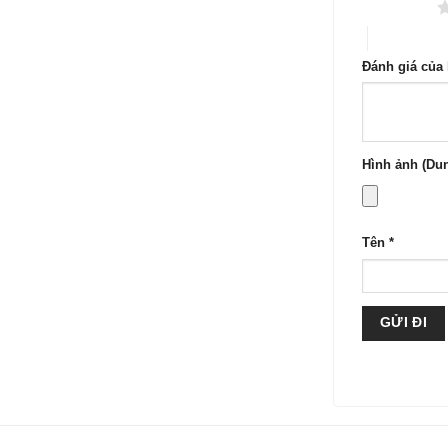
1 trên 5 sao
4 trên 5 sa
Đánh giá của
Hình ảnh (Dun
Tên
*