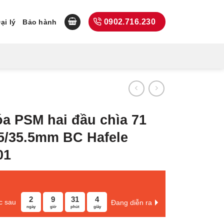
0902.716.230
ại lý
Bảo hành
a PSM hai đầu chìa 71
5/35.5mm BC Hafele
01
2
9
31
3
c sau
Đang diễn ra
ngày
giờ
phút
giây