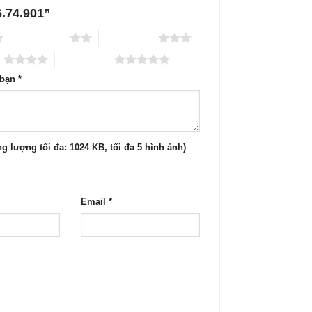
6.74.901”
2 trên 5 sao
3 trên 5 sao
o
5 trên 5 sao
 bạn
*
g lượng tối đa: 1024 KB, tối đa 5 hình ảnh)
Email
*