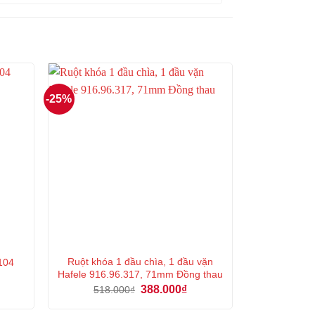
-25%
Ruột khóa 1 đầu chìa, 1 đầu vặn
.104
Hafele 916.96.317, 71mm Đồng thau
á
Giá
Giá
388.000
₫
518.000
₫
ện
gốc
hiện
là:
tại