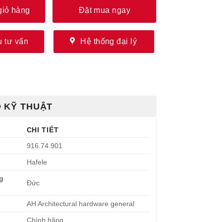
giỏ hàng
Đặt mua ngay
 tư vấn
Hệ thống đại lý
 KỸ THUẬT
CHI TIẾT
916.74.901
Hafele
g
Đức
AH Architectural hardware general
Chính hãng