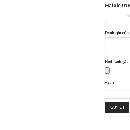
Hafele 91
1 trên 5 sao
4 trên 5 sa
Đánh giá của
Hình ảnh (Dun
Tên
*