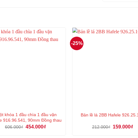
-25%
ột khóa 1 đầu chìa 1 đầu vặn
Bản lề lá 2BB Hafele 926.25
e 916.96.541, 90mm Đồng thau
Giá
Giá
Giá
Gi
454.000
₫
159.000
₫
606.000
₫
212.000
₫
gốc
hiện
gốc
hi
là:
tại
là:
tại