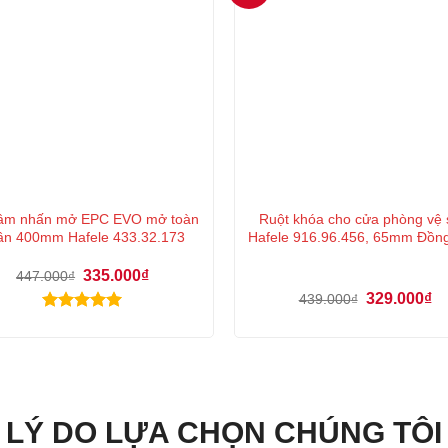
âm nhấn mở EPC EVO mở toàn
Ruột khóa cho cửa phòng vệ 
ần 400mm Hafele 433.32.173
Hafele 916.96.456, 65mm Đồn
Giá
Giá
335.000
₫
447.000
₫
gốc
hiện
Giá
Gi
329.000
₫
439.000
₫
là:
tại
gốc
hi
447.000₫.
là:
Được xếp
là:
tại
335.000₫.
hạng
5.00
439.000₫.
là:
32
5 sao
LÝ DO LỰA CHỌN CHÚNG TÔI