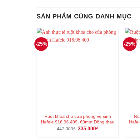
SẢN PHẨM CÙNG DANH MỤC
-25%
-25%
Ruột khóa cho cửa phòng vệ sinh
Ru
Hafele 916.96.409, 60mm Đồng thau
Hafel
Giá
Giá
335.000
₫
447.000
₫
gốc
hiện
là:
tại