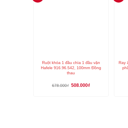
Ruột khóa 1 đầu chìa 1 đầu vặn
Ray 
Hafele 916.96.542, 100mm Đồng
ph
thau
Giá
Giá
508.000
₫
678.000
₫
gốc
hiện
là:
tại
678.000₫.
là:
508.000₫.