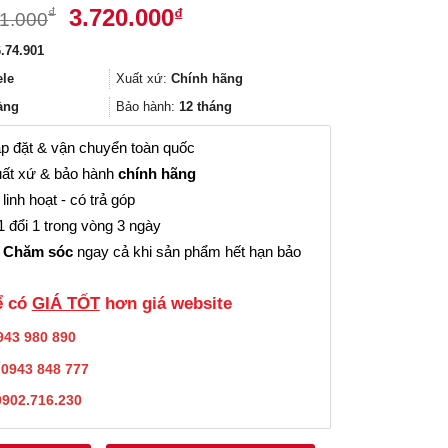
Giá
Giá
3.720.000
₫
₫
1.000
gốc
hiện
.74.901
là:
tại
4.961.000₫.
là:
ele
Xuất xứ:
Chính hãng
3.720.000₫.
àng
Bảo hành:
12 tháng
p đặt & vận chuyển toàn quốc
ất xứ & bảo hành
chính hãng
linh hoạt - có trả góp
 đổi 1 trong vòng 3 ngày
 Chăm sóc
ngay cả khi sản phẩm hết hạn bảo
̉ có
GIÁ TỐT
hơn giá website
943 980 890
:
0943 848 777
0902.716.230