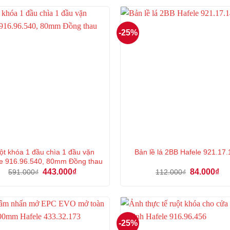
606.000₫.
là:
212.000₫.
là:
454.000₫.
15
-25%
ột khóa 1 đầu chìa 1 đầu vặn
Bản lề lá 2BB Hafele 921.17
e 916.96.540, 80mm Đồng thau
Giá
Giá
Giá
Gi
443.000
₫
84.000
₫
591.000
₫
112.000
₫
gốc
hiện
gốc
hiệ
là:
tại
là:
tại
591.000₫.
là:
112.000₫.
là:
443.000₫.
84.
-25%