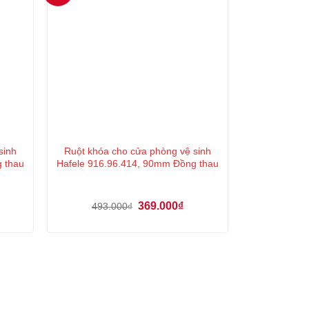
sinh
Ruột khóa cho cửa phòng vệ sinh
g thau
Hafele 916.96.414, 90mm Đồng thau
á
Giá
Giá
369.000
₫
493.000
₫
ện
gốc
hiện
là:
tại
493.000₫.
là:
9.000₫.
369.000₫.