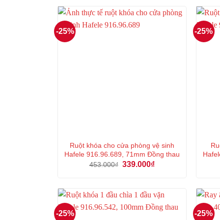
447.000₫.
là:
335.000₫.
-25%
-25%
Ruột khóa cho cửa phòng vệ sinh
Ru
Hafele 916.96.689, 71mm Đồng thau
Hafel
Giá
Giá
339.000
₫
453.000
₫
gốc
hiện
là:
tại
453.000₫.
là:
339.000₫.
-25%
-25%