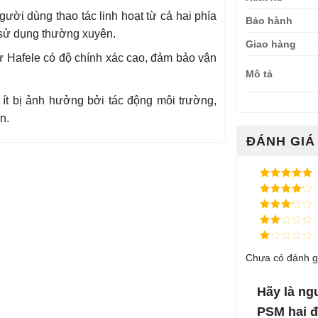
ười dùng thao tác linh hoạt từ cả hai phía
Bảo hành
g sử dụng thường xuyên.
Giao hàng
 Hafele có độ chính xác cao, đảm bảo vận
Mô tả
, ít bị ảnh hưởng bởi tác động môi trường,
n.
ĐÁNH GIÁ 
Được xếp
hạng
5
5
Được xếp
sao
hạng
4
5
Được
sao
xếp
Được
hạng
3
xếp
5 sao
Được
hạng
Chưa có đánh g
xếp
2
5
hạng
sao
1
5
Hãy là ng
sao
PSM hai 