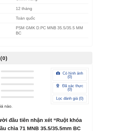
12 tháng
Toàn quốc
PSM GMK D.PC MNB 35.5/35.5 MM
BC
(0)
Có hình ảnh
(
0
)
Đã xác thực
(
0
)
Lọc đánh giá (
0
)
iá nào.
ười đầu tiên nhận xét “Ruột khóa
đầu chìa 71 MNB 35.5/35.5mm BC