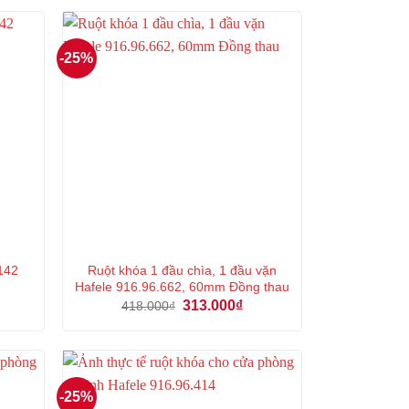
518.000₫.
là:
9.000₫.
388.000₫.
-25%
Ruột khóa 1 đầu chìa, 1 đầu vặn
.142
Hafele 916.96.662, 60mm Đồng thau
á
Giá
Giá
313.000
₫
418.000
₫
n
gốc
hiện
là:
tại
418.000₫.
là:
000₫.
313.000₫.
-25%