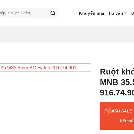
Khuyến mại
Tư vấn
Đ
Ruột khó
MNB 35.
916.74.9
F
ASH SALE
Kết thú